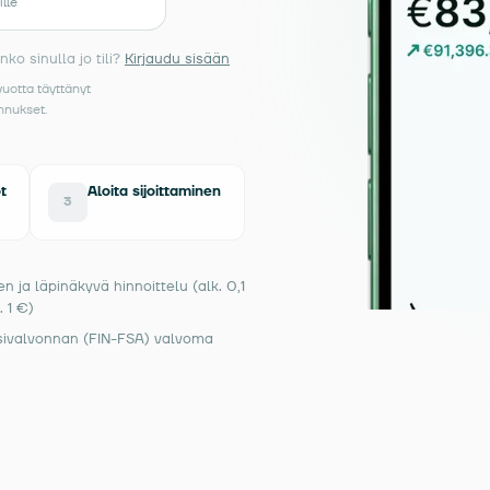
ille
o sinulla jo tili?
Kirjaudu sisään
vuotta täyttänyt
nnukset.
t
Aloita sijoittaminen
3
en ja läpinäkyvä hinnoittelu (alk. 0,1
. 1 €)
sivalvonnan (FIN-FSA) valvoma