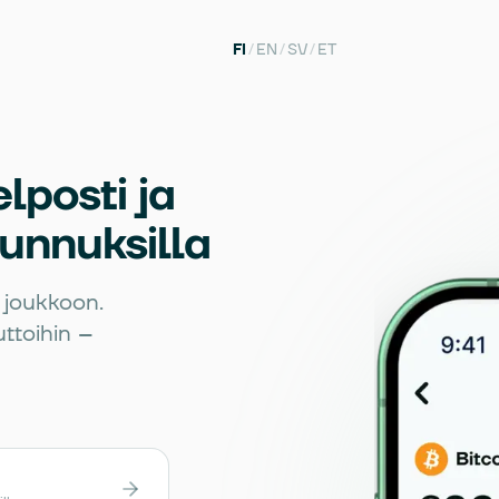
FI
/
EN
/
SV
/
ET
lposti ja
tunnuksilla
n joukkoon.
uttoihin –