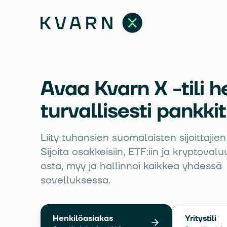
Avaa Kvarn X -tili he
turvallisesti pankki
Liity tuhansien suomalaisten sijoittajie
Sijoita osakkeisiin, ETF:iin ja kryptovalu
osta, myy ja hallinnoi kaikkea yhdessä
sovelluksessa.
Henkilöasiakas
Yritystili