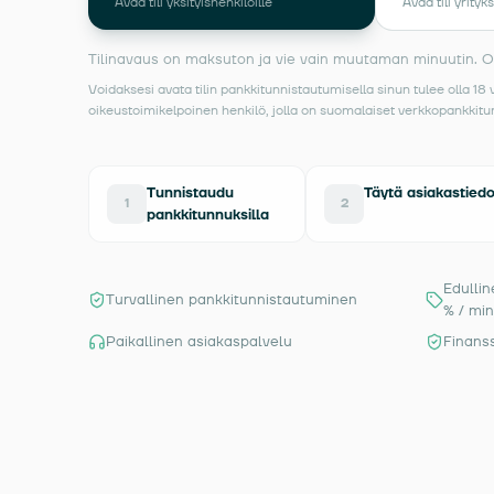
Avaa tili yksityishenkilöille
Avaa tili yrityks
Tilinavaus on maksuton ja vie vain muutaman minuutin. Onk
Voidaksesi avata tilin pankkitunnistautumisella sinun tulee olla 18 
oikeustoimikelpoinen henkilö, jolla on suomalaiset verkkopankkitu
Tunnistaudu
Täytä asiakastiedo
1
2
pankkitunnuksilla
Edullin
Turvallinen pankkitunnistautuminen
% / min
Paikallinen asiakaspalvelu
Finans