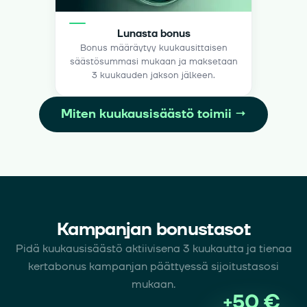
Lunasta bonus
Bonus määräytyy kuukausittaisen
säästösummasi mukaan ja maksetaan
3 kuukauden jakson jälkeen.
Miten kuukausisäästö toimii
→
Kampanjan bonustasot
Pidä kuukausisäästö aktiivisena 3 kuukautta ja tienaa
kertabonus kampanjan päättyessä sijoitustasosi
mukaan.
+
50 €