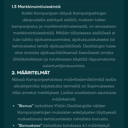
1.3 Markkinointiviestintä
Kaikki Kampanjaan liittyvä Kampanjaehtojen
ulkopuolella esiintyvä sisältö, mukaan lukien
kampanjasivu ja markkinointimateriaalit, on ainoastaan
markkinointiviestintää. Mitään tällaisessa sisällössä ei
tule tulkita sijoitusneuvonnaksi, sijoitussuositukseksi tai
kehotukseksi tehdä sijoituspäätöksiä. Osallistujan tulee
aina arvioida sijoituspäätöksensä itsenäisesti omista
lähtökohdistaan ja tarvittaessa käyttää riippumatonta
asiantuntijaneuvontaa.
2. MÄÄRITELMÄT
Näissä Kampanjaehdoissa määrittelemättömillä isoilla
alkukirjaimilla kirjoitetuilla termeillä on Sopimuksessa
niille annetut merkitykset. Lisäksi sovelletaan seuraavia
määritelmiä:
"Bonus"
tarkoittaa Yhtiön Osallistujalle näiden
Kampanjaehtojen mukaisten edellytysten täyttyessä
maksettavaa kertaluonteista rahallista bonusta.
"Bonustaso"
tarkoittaa kohdassa 4.1 määriteltyä