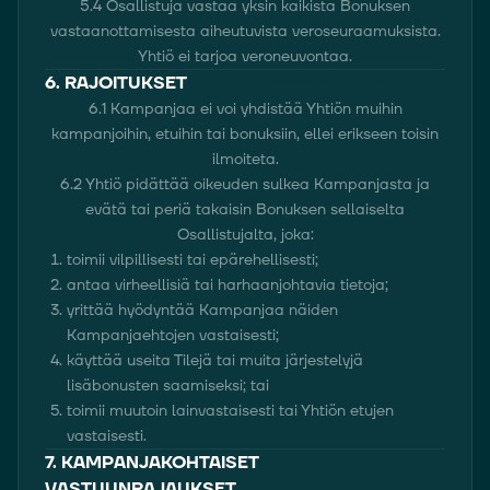
5.4 Osallistuja vastaa yksin kaikista Bonuksen
vastaanottamisesta aiheutuvista veroseuraamuksista.
Yhtiö ei tarjoa veroneuvontaa.
6. RAJOITUKSET
6.1 Kampanjaa ei voi yhdistää Yhtiön muihin
kampanjoihin, etuihin tai bonuksiin, ellei erikseen toisin
ilmoiteta.
6.2 Yhtiö pidättää oikeuden sulkea Kampanjasta ja
evätä tai periä takaisin Bonuksen sellaiselta
Osallistujalta, joka:
toimii vilpillisesti tai epärehellisesti;
antaa virheellisiä tai harhaanjohtavia tietoja;
yrittää hyödyntää Kampanjaa näiden
Kampanjaehtojen vastaisesti;
käyttää useita Tilejä tai muita järjestelyjä
lisäbonusten saamiseksi; tai
toimii muutoin lainvastaisesti tai Yhtiön etujen
vastaisesti.
7. KAMPANJAKOHTAISET
VASTUUNRAJAUKSET