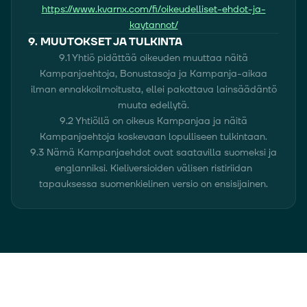
https://www.kvarnx.com/fi/oikeudelliset-ehdot-ja-
kaytannot/
9. MUUTOKSET JA TULKINTA
9.1 Yhtiö pidättää oikeuden muuttaa näitä
Kampanjaehtoja, Bonustasoja ja Kampanja-aikaa
ilman ennakkoilmoitusta, ellei pakottava lainsäädäntö
muuta edellytä.
9.2 Yhtiöllä on oikeus Kampanjaa ja näitä
Kampanjaehtoja koskevaan lopulliseen tulkintaan.
9.3 Nämä Kampanjaehdot ovat saatavilla suomeksi ja
englanniksi. Kieliversioiden välisen ristiriidan
tapauksessa suomenkielinen versio on ensisijainen.