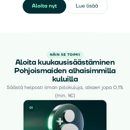
Aloita nyt
Lue lisää
NÄIN SE TOIMII
Aloita kuukausisäästäminen
Pohjoismaiden alhaisimmilla
kuluilla
Säästä helposti ilman piilokuluja, alkaen jopa 0,1%
(min. 1€)
01