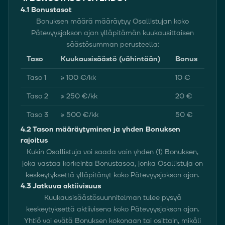
4.1 Bonustasot
Bonuksen määrä määräytyy Osallistujan koko
Pätevyysjakson ajan ylläpitämän kuukausittaisen
säästösumman perusteella:
Taso
Kuukausisäästö (vähintään)
Bonus
Taso 1
≥ 100 €/kk
10 €
Taso 2
≥ 250 €/kk
20 €
Taso 3
≥ 500 €/kk
50 €
4.2 Tason määräytyminen ja yhden Bonuksen
rajoitus
Kukin Osallistuja voi saada vain yhden (1) Bonuksen,
joka vastaa korkeinta Bonustasoa, jonka Osallistuja on
keskeytyksettä ylläpitänyt koko Pätevyysjakson ajan.
4.3 Jatkuva aktiivisuus
Kuukausisäästösuunnitelman tulee pysyä
keskeytyksettä aktiivisena koko Pätevyysjakson ajan.
Yhtiö voi evätä Bonuksen kokonaan tai osittain, mikäli