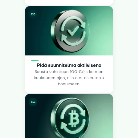
03
Pidä suunnitelma aktiivisena
Säästä vähintään 100 €/kk kolmen
kuukauden ajan, niin olet oikeutettu
bonukseen.
04