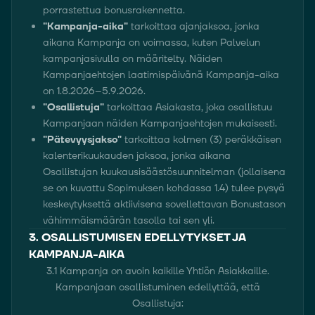
porrastettua bonusrakennetta.
"Kampanja-aika"
tarkoittaa ajanjaksoa, jonka
aikana Kampanja on voimassa, kuten Palvelun
kampanjasivulla on määritelty. Näiden
Kampanjaehtojen laatimispäivänä Kampanja-aika
on 1.8.2026–5.9.2026.
"Osallistuja"
tarkoittaa Asiakasta, joka osallistuu
Kampanjaan näiden Kampanjaehtojen mukaisesti.
"Pätevyysjakso"
tarkoittaa kolmen (3) peräkkäisen
kalenterikuukauden jaksoa, jonka aikana
Osallistujan kuukausisäästösuunnitelman (jollaisena
se on kuvattu Sopimuksen kohdassa 1.4) tulee pysyä
keskeytyksettä aktiivisena sovellettavan Bonustason
vähimmäismäärän tasolla tai sen yli.
3. OSALLISTUMISEN EDELLYTYKSET JA
KAMPANJA-AIKA
3.1 Kampanja on avoin kaikille Yhtiön Asiakkaille.
Kampanjaan osallistuminen edellyttää, että
Osallistuja: