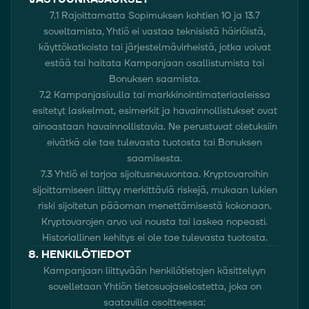
7.1 Rajoittamatta Sopimuksen kohtien 10 ja 13.7
soveltamista, Yhtiö ei vastaa teknisistä häiriöistä,
käyttökatkoista tai järjestelmävirheistä, jotka voivat
estää tai haitata Kampanjaan osallistumista tai
Bonuksen saamista.
7.2 Kampanjasivulla tai markkinointimateriaaleissa
esitetyt laskelmat, esimerkit ja havainnollistukset ovat
ainoastaan havainnollistavia. Ne perustuvat oletuksiin
eivätkä ole tae tulevasta tuotosta tai Bonuksen
saamisesta.
7.3 Yhtiö ei tarjoa sijoitusneuvontaa. Kryptovaroihin
sijoittamiseen liittyy merkittäviä riskejä, mukaan lukien
riski sijoitetun pääoman menettämisestä kokonaan.
Kryptovarojen arvo voi nousta tai laskea nopeasti.
Historiallinen kehitys ei ole tae tulevasta tuotosta.
8. HENKILÖTIEDOT
Kampanjaan liittyvään henkilötietojen käsittelyyn
sovelletaan Yhtiön tietosuojaselostetta, joka on
saatavilla osoitteessa: