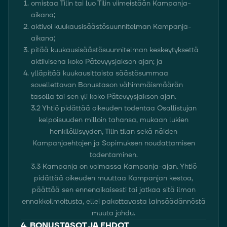
omistaa Tilin tai luo Tilin viimeistään Kampanja-
aikana;
aktivoi kuukausisäästösuunnitelman Kampanja-
aikana;
pitää kuukausisäästösuunnitelman keskeytyksettä
aktiivisena koko Pätevyysjakson ajan; ja
ylläpitää kuukausittaista säästösummaa
sovellettavan Bonustason vähimmäismäärän
tasolla tai sen yli koko Pätevyysjakson ajan.
3.2 Yhtiö pidättää oikeuden todentaa Osallistujan
kelpoisuuden milloin tahansa, mukaan lukien
henkilöllisyyden, Tilin tilan sekä näiden
Kampanjaehtojen ja Sopimuksen noudattamisen
todentaminen.
3.3 Kampanja on voimassa Kampanja-ajan. Yhtiö
pidättää oikeuden muuttaa Kampanjan kestoa,
päättää sen ennenaikaisesti tai jatkaa sitä ilman
ennakkoilmoitusta, ellei pakottavasta lainsäädännöstä
muuta johdu.
4. BONUSTASOT JA EHDOT