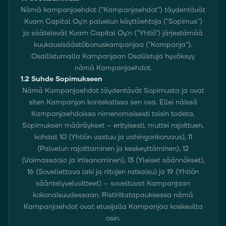
Nämä kampanjaehdot ("Kampanjaehdot") täydentävät
Näet tekemäsi kuukausisäästöt valitsemalla
Kvarn Capital Oy:n palvelun käyttöehtoja ("Sopimus")
ja säätelevät Kvarn Capital Oy:n ("Yhtiö") järjestämää
oma salkku → kuukausisäästöt.
kuukausisäästöbonuskampanjaa ("Kampanja").
Osallistumalla Kampanjaan Osallistuja hyväksyy
nämä Kampanjaehdot.
1.2 Suhde Sopimukseen
Nämä Kampanjaehdot täydentävät Sopimusta ja ovat
siten Kampanjan kontekstissa sen osa. Ellei näissä
Kampanjaehdoissa nimenomaisesti toisin todeta,
Sopimuksen määräykset – erityisesti, muttei rajoittuen,
kohdat 10 (Yhtiön vastuu ja vahingonkorvaus), 11
(Palvelun rajoittaminen ja keskeyttäminen), 12
(Voimassaolo ja irtisanominen), 13 (Yleiset säännökset),
16 (Sovellettava laki ja riitojen ratkaisu) ja 19 (Yhtiön
sääntelyvelvoitteet) – soveltuvat Kampanjaan
kokonaisuudessaan. Ristiriitatapauksessa nämä
Kampanjaehdot ovat etusijalla Kampanjaa koskevilta
osin.