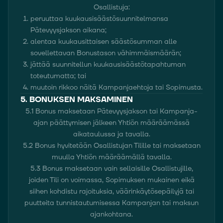
Osallistuja:
peruuttaa kuukausisäästösuunnitelmansa
Pätevyysjakson aikana;
alentaa kuukausittaisen säästösumman alle
sovellettavan Bonustason vähimmäismäärän;
jättää suunnitellun kuukausisäästötapahtuman
toteutumatta; tai
muutoin rikkoo näitä Kampanjaehtoja tai Sopimusta.
5. BONUKSEN MAKSAMINEN
5.1 Bonus maksetaan Pätevyysjakson tai Kampanja-
ajan päättymisen jälkeen Yhtiön määräämässä
aikataulussa ja tavalla.
5.2 Bonus hyvitetään Osallistujan Tilille tai maksetaan
muulla Yhtiön määräämällä tavalla.
5.3 Bonus maksetaan vain sellaisille Osallistujille,
joiden Tili on voimassa, Sopimuksen mukainen eikä
siihen kohdistu rajoituksia, väärinkäytösepäilyjä tai
puutteita tunnistautumisessa Kampanjan tai maksun
ajankohtana.