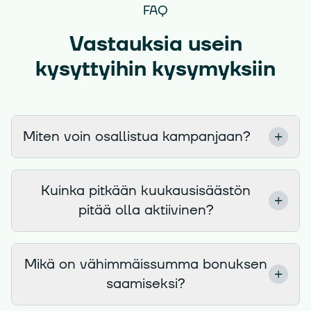
FAQ
Vastauksia usein
kysyttyihin kysymyksiin
Miten voin osallistua kampanjaan?
Luo ilmainen Kvarn X -tili
Kuinka pitkään kuukausisäästön
Aktivoi kuukausisäästösuunnitelma
pitää olla aktiivinen?
Säästä vähintään vaadittu summa kuukaudessa
3 kuukauden ajan
Kuukausisäästösuunnitelman tulee olla
Mikä on vähimmäissumma bonuksen
Bonus maksetaan kampanjan päättyessä
aktiivinen vähintään 3 kuukauden ajan.
saamiseksi?
ehtojen mukaisesti