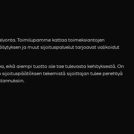
ivalvonta. Toimilupamme kattaa toimeksiantojen
ilytyksen ja muut sijoituspalvelut tarjoavat valikoidut
ea, eikä aiempi tuotto ole tae tulevasta kehityksestä. On
 sijoituspäätöksen tekemistä sijoittajan tulee perehtyä
stannuksiin.