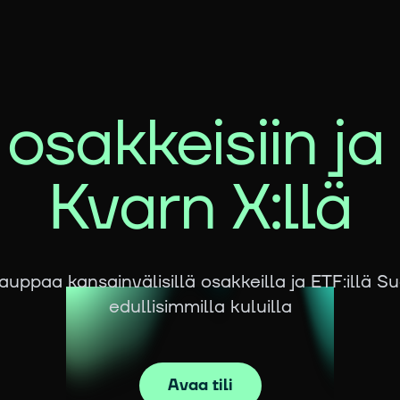
 osakkeisiin ja
Kvarn X:llä
auppaa kansainvälisillä osakkeilla ja ETF:illä 
edullisimmilla kuluilla
Avaa tili