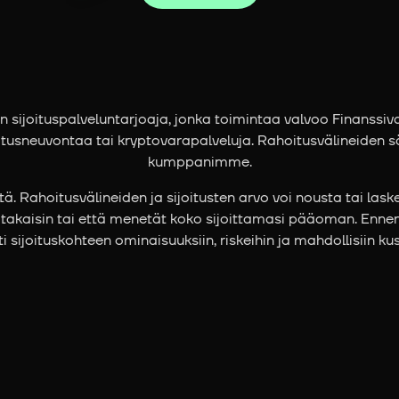
en sijoituspalveluntarjoaja, jonka toimintaa valvoo Finanss
itusneuvontaa tai kryptovarapalveluja. Rahoitusvälineiden sä
kumppanimme.
. Rahoitusvälineiden ja sijoitusten arvo voi nousta tai lask
 takaisin tai että menetät koko sijoittamasi pääoman. Ennen
ti sijoituskohteen ominaisuuksiin, riskeihin ja mahdollisiin ku