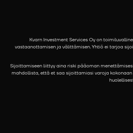
Kvarn Investment Services Oy on toimiluvallin
vastaanottamisen ja välittämisen. Yhtiö ei tarjoa sijo
Sijoittamiseen liittyy aina riski pääoman menettämisestä
mahdollista, että et saa sijoittamiasi varoja kokonaan
huolellises