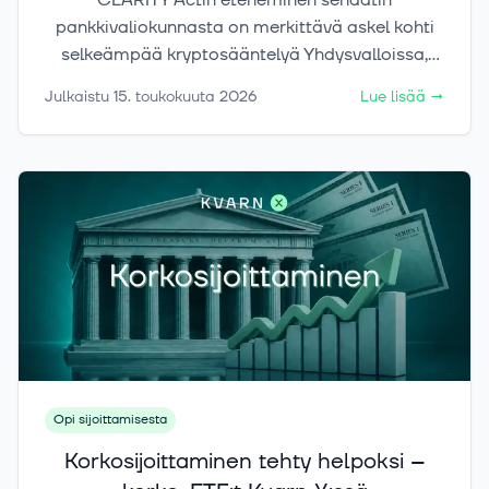
CLARITY Actin eteneminen senaatin
pankkivaliokunnasta on merkittävä askel kohti
selkeämpää kryptosääntelyä Yhdysvalloissa,
sillä lakiesitys jakaisi digitaalisten varojen
Julkaistu
15. toukokuuta 2026
Lue lisää
→
valvontaa SEC:n ja CFTC:n välillä. Sijoittajalle
kyse ei ole vielä lopullisesta läpimurrosta, vaan
tärkeästä välietapista: jos laki etenee
täysistuntoon ja lopulta voimaan, se voi
vahvistaa institutionaalista kysyntää ja tukea
kryptomarkkinan rakenteellista kasvua.
Opi sijoittamisesta
Korkosijoittaminen tehty helpoksi –