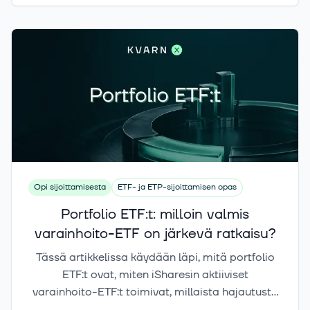
paremmin.
Opi sijoittamisesta
ETF- ja ETP-sijoittamisen opas
Portfolio ETF:t: milloin valmis
varainhoito-ETF on järkevä ratkaisu?
Tässä artikkelissa käydään läpi, mitä portfolio
ETF:t ovat, miten iSharesin aktiiviset
varainhoito-ETF:t toimivat, millaista hajautusta
niiden sisältä löytyy, kenelle ne voivat sopia ja