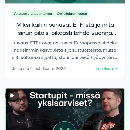
Analyysit ja tutkimukset
Opi sijoittamisesta
Miksi kaikki puhuvat ETF:istä ja mitä
sinun pitäisi oikeasti tehdä vuonna
2026
Kuvaus: ETF:t ovat nousseet Euroopassa yhdeksi
nopeimmin kasvavista sijoitustuotteista, mutta
silti valtaosa sijoittajista ei ole vielä hyödyntänyt
niitä. Tämä artikkeli käy läpi, miksi ETF:t ovat
Julkaistu
4. huhtikuuta 2026
Lue lisää
→
nousseet keskiöön juuri nyt ja mitä sinun tulisi
käytännössä tehdä vuonna 2026. Opit, mitä
ETF:t oikeasti on, miksi yhä useampi sijoittaja
siirtyy niihin ja miten niillä voi rakentaa
hajautetun salkun yksinkertaisesti. Lisäksi
artikkelissa käydään läpi keskeiset
sijoitusteemat, jotka ohjaavat markkinoita tällä
hetkellä. Mukana on myös konkreettisia ETF-