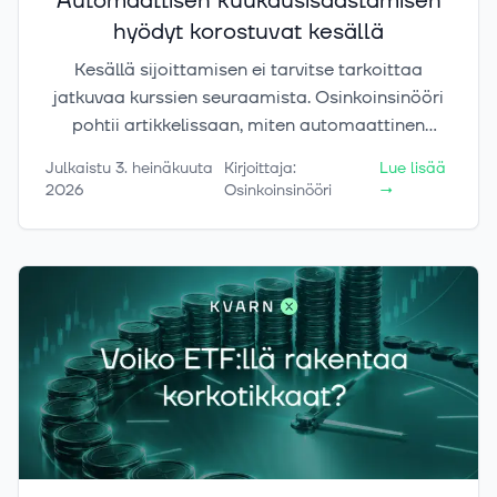
Automaattisen kuukausisäästämisen
hyödyt korostuvat kesällä
Kesällä sijoittamisen ei tarvitse tarkoittaa
jatkuvaa kurssien seuraamista. Osinkoinsinööri
pohtii artikkelissaan, miten automaattinen
kuukausisäästäminen voi auttaa pitämään
Julkaistu
3. heinäkuuta
Kirjoittaja
:
Lue lisää
sijoitussuunnitelman käynnissä myös silloin, kun
2026
Osinkoinsinööri
→
ajatukset ovat markkinoiden sijaan mökillä,
matkalla tai rannalla. Automaatio ei poista
sijoittamisen riskejä, mutta se voi tehdä
pitkäjänteisestä sijoittamisesta helpompaa ja
vähemmän riippuvaista yksittäisistä
päätöshetkistä.