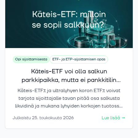
toteutumiseen.
Opi sijoittamisesta
ETF- ja ETP-sijoittamisen opas
Käteis-ETF voi olla salkun
parkkipaikka, mutta ei pankkitilin
korvike
Käteis-ETF:t ja ultralyhyen koron ETF:t voivat
tarjota sijoittajalle tavan pitää osa salkusta
likvidinä ja mukana lyhyiden korkojen tuotossa.
Ne eivät kuitenkaan ole pankkitilejä eivätkä
Julkaistu
25. toukokuuta 2026
Lue lisää
→
riskittömiä talletuksia. Tässä artikkelissa
käymme läpi, mitä käteis-ETF käytännössä
tarkoittaa, miten se eroaa pankkitilistä ja milloin