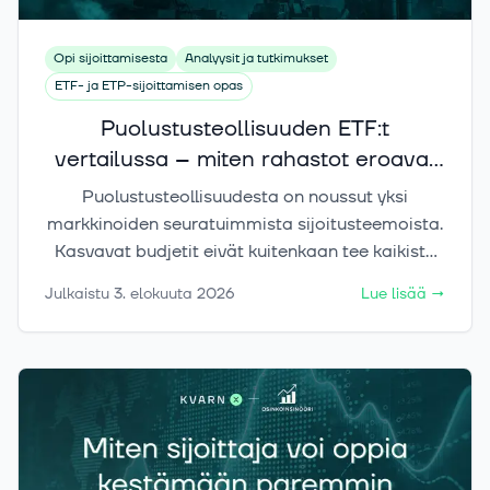
Opi sijoittamisesta
Analyysit ja tutkimukset
ETF- ja ETP-sijoittamisen opas
Puolustusteollisuuden ETF:t
vertailussa – miten rahastot eroavat
toisistaan?
Puolustusteollisuudesta on noussut yksi
markkinoiden seuratuimmista sijoitusteemoista.
Kasvavat budjetit eivät kuitenkaan tee kaikista
puolustus-ETF:stä samanlaisia: rahastojen
Julkaistu
3. elokuuta 2026
Lue lisää
→
maantiede, omistukset ja riskit voivat poiketa
toisistaan merkittävästi. Tässä artikkelissa
selvitämme, mitä erojen taakse kätkeytyy.