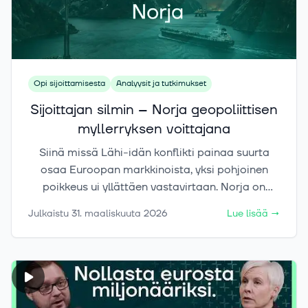
madaltavat kynnystä rakentaa uusia tuotteita
nopeammin kuin koskaan aiemmin? Tämä jakso
tarjoaa käytännönläheisen ja rehellisen
katsauksen siihen, missä suomalainen startup-
skene menee juuri nyt ja mitä mahdollisuuksia
Opi sijoittamisesta
Analyysit ja tutkimukset
tulevaisuus tuo mukanaan.
Sijoittajan silmin – Norja geopoliittisen
myllerryksen voittajana
Siinä missä Lähi-idän konflikti painaa suurta
osaa Euroopan markkinoista, yksi pohjoinen
poikkeus ui yllättäen vastavirtaan. Norja on
noussut geopoliittisen myllerryksen keskellä
Julkaistu
31. maaliskuuta 2026
Lue lisää
→
sijoittajan näkökulmasta harvinaiseksi
turvasatamaksi, jonka vahvuudet nojaavat
energiaan, merenkulkuun ja poikkeuksellisen
vakaaseen talouteen.