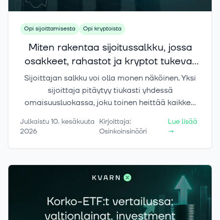
Opi sijoittamisesta
Opi kryptoista
Miten rakentaa sijoitussalkku, jossa
osakkeet, rahastot ja kryptot tukevat
toisiaan?
Sijoittajan salkku voi olla monen näköinen. Yksi
sijoittaja pitäytyy tiukasti yhdessä
omaisuusluokassa, joku toinen heittää kaikkea
sekaan sen enempää miettimättä ja kutsuu sitä
Julkaistu
10. kesäkuuta
Kirjoittaja
:
Lue lisää
hajautukseksi. Totuus on kuitenkin se, että eri
2026
Osinkoinsinööri
→
omaisuusluokat eivät ole vain vaihtoehtoisia
tapoja sijoittaa, vaan ne ovat työkaluja, joilla on
eri tehtävät.