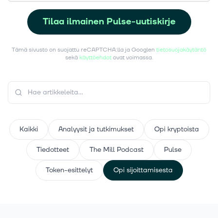
Tilaa ilmainen Pulse-uutiskirje
Tämä sivusto on suojattu reCAPTCHA:lla ja Googlen
tietosuojakäytäntö
sekä
käyttöehdot
ovat voimassa.
Kaikki
Analyysit ja tutkimukset
Opi kryptoista
Tiedotteet
The Mill Podcast
Pulse
Token-esittelyt
Opi sijoittamisesta