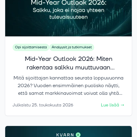
Opi sijoittamisesta
Analyysit ja tutkimukset
Mid-Year Outlook 2026: Miten
rakentaa salkku muuttuvaan
markkinaan?
Mitä sijoittajan kannattaa seurata loppuvuonna
2026? Vuoden ensimmäinen puolisko näytti,
että samat markkinavoimat voivat olla yhtä
aikaa sekä riski että mahdollisuus. Kvarnin mid-
Julkaistu
25. toukokuuta 2026
Lue lisää
→
year outlook avaa fragmentaation, inflaation,
tekoälyn ja hajautuksen molemmat puolet ja
näyttää, miten eurooppalainen sijoittaja voi
rakentaa salkun, joka ei nojaa yhden ennusteen