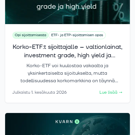
Opi sijoittamisesta
ETF- ja ETP-sijoittamisen opas
Korko-ETF:t sijoittajalle – valtionlainat,
investment grade, high yield ja
duraatio-riski
Korko-ETF voi kuulostaa vakaalta ja
yksinkertaiselta sijoitukselta, mutta
todellisuudessa korkomarkkina on täynnä
erilaisia vaihtoehtoja: valtionlainoja,
Julkaistu
1. kesäkuuta 2026
Lue lisää
→
yrityslainoja, high yield -lainoja sekä lyhyen ja
pitkän duraation tuotteita. Tässä artikkelissa
käymme selkeästi läpi, mistä korko-ETF tuotto
syntyy, mitä riskejä sijoittajan pitää ymmärtää
ja miten eri korko-ETF voivat sopia erilaisiin
sijoitustavoitteisiin.