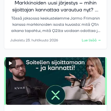
Markkinoiden uusi järjestys – mihin
sijoittajan kannattaa varautua nyt? ft.
Jarmo Friman
Tässä jaksossa keskustelemme Jarmo Frimanin
kanssa markkinoiden isosta kuvasta: mitä Q1:n
aikana tapahtui, mitä Q2:lta voidaan odottaa ja
miksi sijoittajan kannattaa nyt varautua siihen,
Julkaistu
23. huhtikuuta 2026
Lue lisää
→
että kaikki ei välttämättä mene “strömsöissä”.
Keskustelussa käydään läpi Yhdysvaltojen
markkinan poikkeuksellista asemaa, Trumpin
vaikutusta markkinoihin, geopoliittisia riskejä,
Kiinan kasvavaa roolia, Euroopan tilannetta
sekä sitä, miksi raaka-aineet, hajauttaminen ja
varovaisuus voivat nousta entistä tärkeämmiksi
teemoiksi sijoittajalle. Puhumme myös
kryptoista, Bitcoinista, markkinoiden
tunnelmasta ja siitä, miksi sijoittajan kannattaa
katsoa Yhdysvaltojen ulkopuolelle esimerkiksi