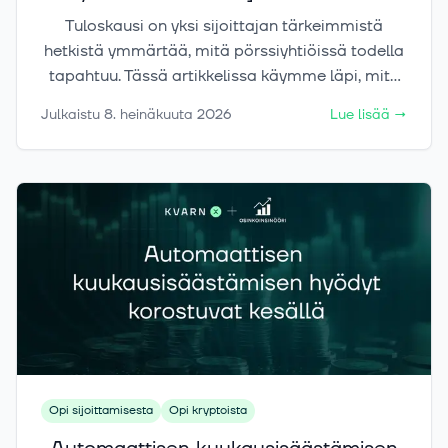
reaktioita
Tuloskausi on yksi sijoittajan tärkeimmistä
hetkistä ymmärtää, mitä pörssiyhtiöissä todella
tapahtuu. Tässä artikkelissa käymme läpi, mitä
tuloskausi tarkoittaa, mitä lukuja raporteista
Julkaistu
8. heinäkuuta 2026
Lue lisää
→
kannattaa katsoa ja miksi osake voi liikkua
voimakkaasti, vaikka tulos näyttäisi
ensisilmäyksellä hyvältä.
Opi sijoittamisesta
Opi kryptoista