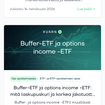
markkinatilannetta ja keskeisiä
sijoitusmarkkinoihin vaikuttavia teemoja.
Julkaistu
14. heinäkuuta 2026
Lue lisää
→
Katsauksessa tarkastellaan osakemarkkinoiden
kehitystä, eri sektoreiden välisiä tuottoeroja
sekä korkojen ja inflaatio-odotusten vaikutuksia
markkinoihin. Lisäksi Joonas ja Tuomas
keskustelevat raaka-aineiden ja muiden
hyödykkeiden ajankohtaisista trendeistä.
Lopuksi huomio kääntyy kryptomarkkinaan, sen
nykytilanteeseen sekä siihen, millaisia
kehityssuuntia markkinoilla voidaan nähdä
tulevaisuudessa.
Opi sijoittamisesta
ETF- ja ETP-sijoittamisen opas
Buffer-ETF ja options income -ETF:
mitä laskupuskuri ja korkea jakotuotto
oikeasti maksavat?
Buffer- ja options income -ETF:t muuttavat