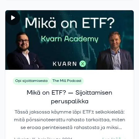
teemarahastoista kertova data osoittaa ja
miten arvioit ETF:n rakennetta, ajoitusta ja
paikkaa omassa salkussasi.
Opi sijoittamisesta
The Mill Podcast
Mikä on ETF? — Sijoittamisen
peruspalikka
Tässä jaksossa käymme läpi ETF:t selkokielellä:
mitä pörssinoteerattu rahasto tarkoittaa, miten
se eroaa perinteisestä rahastosta ja miksi
ETF:stä on tullut niin suosittu sijoitustuote. Saat