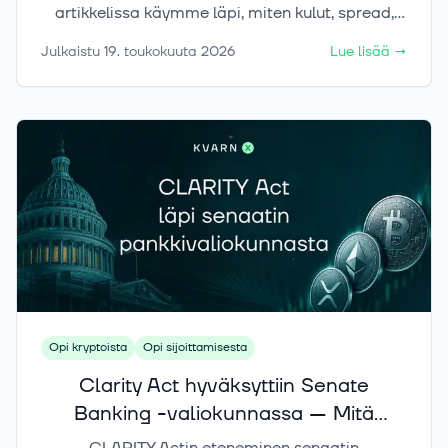
artikkelissa käymme läpi, miten kulut, spread,
tracking difference, rahaston koko ja
Julkaistu
19. toukokuuta 2026
Lue lisää
→
liikkeeseenlaskija vaikuttavat siihen, kuinka hyvin
ETF lopulta toteuttaa sijoitusideasi.
Opi kryptoista
Opi sijoittamisesta
Clarity Act hyväksyttiin Senate
Banking -valiokunnassa — Mitä
sijoittajan pitää tietää?