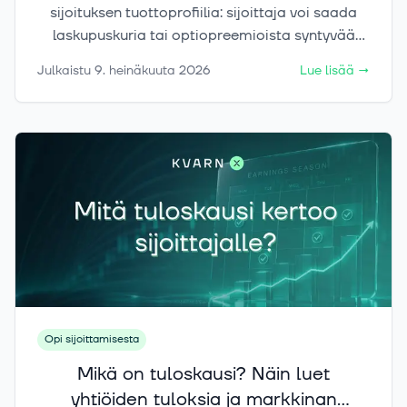
sijoituksen tuottoprofiilia: sijoittaja voi saada
laskupuskuria tai optiopreemioista syntyvää
tuottovirtaa, mutta vastineeksi osa
Julkaistu
9. heinäkuuta 2026
Lue lisää
→
nousupotentiaalista voi jäädä saamatta.
Opi sijoittamisesta
Mikä on tuloskausi? Näin luet
yhtiöiden tuloksia ja markkinan