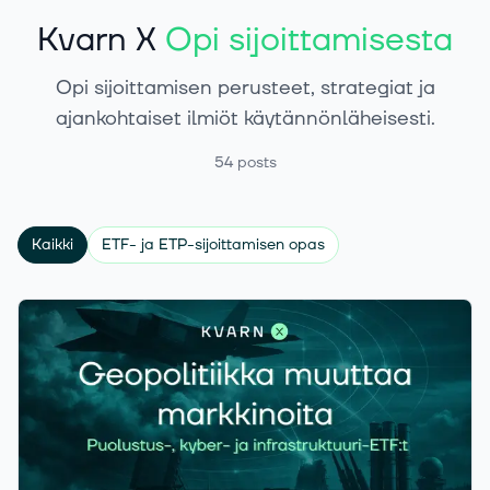
Kvarn X
Opi sijoittamisesta
Opi sijoittamisen perusteet, strategiat ja
ajankohtaiset ilmiöt käytännönläheisesti.
54
posts
Kaikki
ETF- ja ETP-sijoittamisen opas