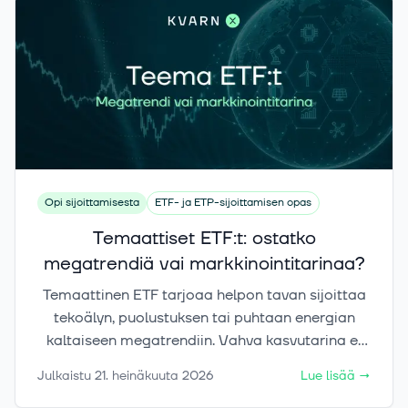
Opi sijoittamisesta
ETF- ja ETP-sijoittamisen opas
Temaattiset ETF:t: ostatko
megatrendiä vai markkinointitarinaa?
Temaattinen ETF tarjoaa helpon tavan sijoittaa
tekoälyn, puolustuksen tai puhtaan energian
kaltaiseen megatrendiin. Vahva kasvutarina ei
kuitenkaan automaattisesti tarkoita hyvää
Julkaistu
21. heinäkuuta 2026
Lue lisää
→
sijoitusta. Tässä artikkelissa selvitämme, mitä