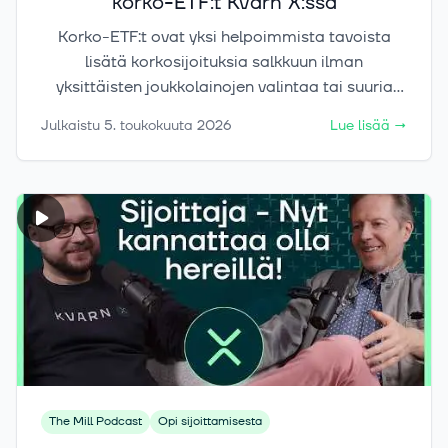
korko-ETF:t Kvarn X:ssä
Korko-ETF:t ovat yksi helpoimmista tavoista
lisätä korkosijoituksia salkkuun ilman
yksittäisten joukkolainojen valintaa tai suuria
minimisijoituksia. Kvarn X:ssä korko-ETF:t
Julkaistu
5. toukokuuta 2026
Lue lisää
→
löytyvät samalta alustalta osakkeiden, ETF:ien,
kryptojen ja kullan rinnalta, jolloin sijoittaja voi
tarkastella korkoja osana laajempaa
salkkukokonaisuutta. Tässä artikkelissa käymme
läpi, mitä korko-ETF:t ovat, millaisia
vaihtoehtoja Kvarn X:n valikoima tarjoaa ja mitä
riskejä sijoittajan on hyvä ymmärtää ennen
sijoituspäätöstä.
The Mill Podcast
Opi sijoittamisesta