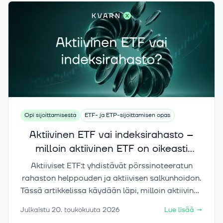
se voi toimia salkun parkkipaikkana.
Opi sijoittamisesta
ETF- ja ETP-sijoittamisen opas
Aktiivinen ETF vai indeksirahasto –
milloin aktiivinen ETF on oikeasti
perusteltu?
Aktiiviset ETF:t yhdistävät pörssinoteeratun
rahaston helppouden ja aktiivisen salkunhoidon.
Tässä artikkelissa käydään läpi, milloin aktiivinen
ETF voi tuoda salkkuun lisäarvoa ja milloin
Julkaistu
20. toukokuuta 2026
Lue lisää
→
tavallinen passiivinen indeksirahasto riittää