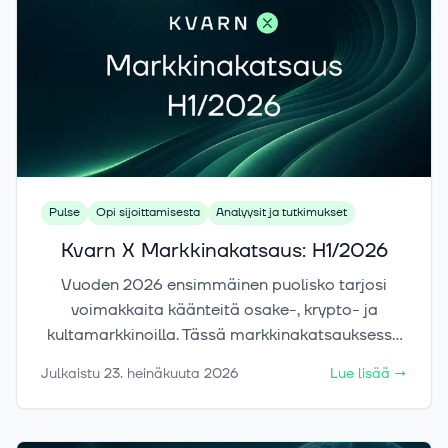
omistetaan, miten rahastot eroavat toisistaan ja
milloin tekoälyrahasto tuo salkkuun aidosti uutta
hajautusta tai vain kasvattaa jo ennestään
suurta teknologiapainoa.
Pulse
Opi sijoittamisesta
Analyysit ja tutkimukset
Kvarn X Markkinakatsaus: H1/2026
Vuoden 2026 ensimmäinen puolisko tarjosi
voimakkaita käänteitä osake-, krypto- ja
kultamarkkinoilla. Tässä markkinakatsauksessa
tarkastelemme liikkeiden taustalla vaikuttaneita
Julkaistu
23. heinäkuuta 2026
Lue lisää
→
tekijöitä sekä keskeisiä riskejä ja ajureita, jotka
voivat määrittää markkinoiden suuntaa
loppuvuonna.