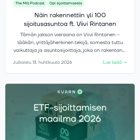
Brasiliaan, Etelä-Koreaan, Intiaan ja Kiinaan.
The Mill Podcast
Opi sijoittamisesta
Näin rakennettiin yli 100
sijoitusasuntoa ft. Viivi Rintanen
Tämän jakson vieraana on Viivi Rintanen –
lääkäri, yrittäjähenkinen tekijä, somesta tuttu
vaikuttaja ja asuntosijoittaja, joka on rakentanut
puolisonsa kanssa yli 100 sijoitusasunnon
Julkaistu
13. huhtikuuta 2026
Lue lisää
→
kokonaisuuden. Tässä jaksossa puhutaan
rehellisesti siitä, miten heidän sijoitusmatkansa
alkoi käytännössä nollasta, mitä virheitä ja
oppeja matkan varrella on tullut, ja miten
ajattelu sijoittamisesta on muuttunut vuosien
aikana.