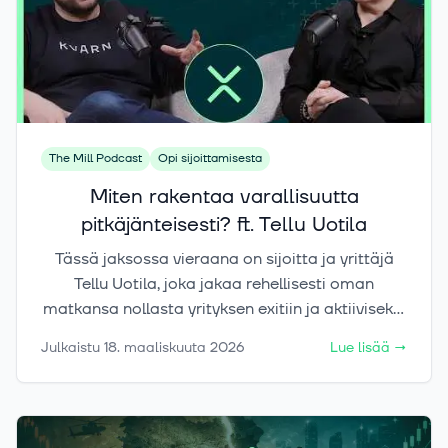
The Mill Podcast
Opi sijoittamisesta
Miten rakentaa varallisuutta
pitkäjänteisesti? ft. Tellu Uotila
Tässä jaksossa vieraana on sijoitta ja yrittäjä
Tellu Uotila, joka jakaa rehellisesti oman
matkansa nollasta yrityksen exitiin ja aktiiviseksi
sijoittajaksi. Jaksossa käydään läpi, miten kaikki
Julkaistu
18. maaliskuuta 2026
Lue lisää
→
alkoi ilman valmista pelikirjaa, miten yritys
rakennettiin ja myytiin vuonna 2023 sekä miten
sijoittaminen lähti liikkeelle käytännön kautta
oppien. Lisäksi keskustellaan velkavivun roolista,