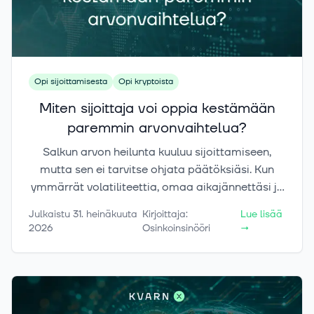
Opi sijoittamisesta
Opi kryptoista
Miten sijoittaja voi oppia kestämään
paremmin arvonvaihtelua?
Salkun arvon heilunta kuuluu sijoittamiseen,
mutta sen ei tarvitse ohjata päätöksiäsi. Kun
ymmärrät volatiliteettia, omaa aikajännettäsi ja
tunteiden vaikutusta, voit suhtautua
Julkaistu
31. heinäkuuta
Kirjoittaja
:
Lue lisää
markkinoiden liikkeisiin rauhallisemmin.
2026
Osinkoinsinööri
→