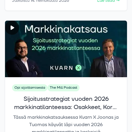
Julkaistu
14. heinäkuuta 2026
Lue lisää
→
myös käytännön ymmärryksen siitä, miten ETF
voi auttaa hajauttamaan salkkua, pitämään
kulut kurissa ja sijoittamaan tehokkaammin eri
markkinoille. Jos ETF-terminologia on tuntunut
monimutkaiselta, tämä video tekee siitä helposti
ymmärrettävää.
Opi sijoittamisesta
The Mill Podcast
Sijoitusstrategiat vuoden 2026
markkinatilanteessa: Osakkeet, Korot
ja Kryptot
Tässä markkinakatsauksessa Kvarn X Joonas ja
Tuomas käyvät läpi vuoden 2026