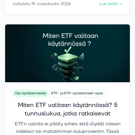
Julkaistu
19. toukokuuta 2026
Lue lisää
→
missä tilanteissa itse rakennettu ETF-salkku on
parempi valinta.
Opi sijoittamisesta
ETF- ja ETP-sijoittamisen opas
Miten ETF valitaan käytännössä? 5
tunnuslukua, jotka ratkaisevat
ETF:n valinta ei pääty siihen, että löydät oikean
indeksin tai matalimman kuluprosentin. Tässä