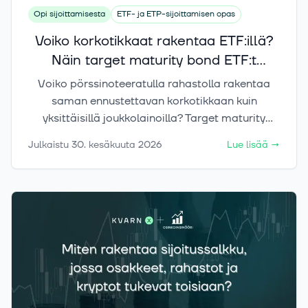
Opi sijoittamisesta
ETF- ja ETP-sijoittamisen opas
Voiko korkotikkaat rakentaa ETF:illä?
Näin target maturity bond ETF:t
toimivat
Voiko pörssinoteeratulla rahastolla rakentaa
saman ennustettavan korkotikkaan kuin
yksittäisillä joukkolainoilla? Target maturity
bond ETF:t tekevät sen mahdolliseksi
Julkaistu
30. kesäkuuta 2026
Lue lisää
→
pienemmällä pääomalla – tässä artikkelissa
käymme läpi logiikan, hyödyt ja riskit.