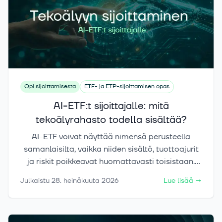
Opi sijoittamisesta
ETF- ja ETP-sijoittamisen opas
AI-ETF:t sijoittajalle: mitä
tekoälyrahasto todella sisältää?
AI-ETF voivat näyttää nimensä perusteella
samanlaisilta, vaikka niiden sisältö, tuottoajurit
ja riskit poikkeavat huomattavasti toisistaan.
Yksi rahasto painottaa puolijohteita, toinen
Julkaistu
28. heinäkuuta 2026
Lue lisää
→
pilvipalveluja ja kolmas datakeskuksia tai
tekoälyä hyödyntäviä yrityksiä. Tässä artikkelissa
selvitämme, mitä AI-ETF:iä käytännössä