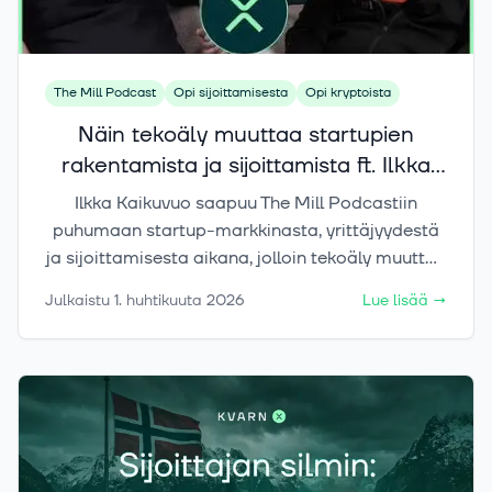
esimerkkejä ja valmiita ratkaisuja eri
sijoittajaprofiileille.
The Mill Podcast
Opi sijoittamisesta
Opi kryptoista
Näin tekoäly muuttaa startupien
rakentamista ja sijoittamista ft. Ilkka
Kaikuvuo
Ilkka Kaikuvuo saapuu The Mill Podcastiin
puhumaan startup-markkinasta, yrittäjyydestä
ja sijoittamisesta aikana, jolloin tekoäly muuttaa
koko pelin sääntöjä. Jaksossa käydään läpi Ilkan
Julkaistu
1. huhtikuuta 2026
Lue lisää
→
omaa taustaa yrittäjänä, Framerin
osaperustajana, businessenkelinä ja
hallitusammattilaisena sekä pureudutaan siihen,
miltä suomalainen startup-kenttä näyttää juuri
nyt. Miten rahoitusmarkkina on muuttunut viime
vuosina? Onko nyt hyvä vai huono hetki perustaa
yritys? Ja miten AI, no-code ja “vibekoodaus”