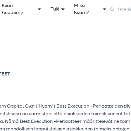
Kvarn
Miksi
Tuki
Academy
Kvarn?
TEET
n Capital Oy:n ("Kvarn") Best Execution -Periaatteiden tiiv
koituksena on varmistaa, että asiakkaiden toimeksiannot to
la. Nämä Best Execution -Periaatteet määrittelevät ne toimi
an mahdollisen lopputuloksen asiakkaiden toimeksiantojen 