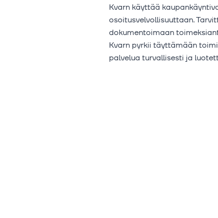
Kvarn käyttää kaupankäyntivas
osoitusvelvollisuuttaan. Tarv
dokumentoimaan toimeksiantoj
Kvarn pyrkii täyttämään toimi
palvelua turvallisesti ja luotet