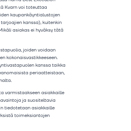
tä Kvarn voi toteuttaa
äiden kaupankäyntialustojen
tarjoajien kanssa), kuitenkin
ikäli asiakas ei hyväksy tätä
stapuolia, joiden voidaan
en kokonaisvastikkeeseen.
yntivastapuolen kanssa taikka
avanomaisista periaatteistaan,
nalta.
ta varmistaakseen asiakkaille
avaintoja ja suositeltavia
n tiedotetaan asiakkaille
tyksistä toimeksiantojen