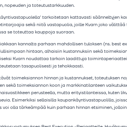
ten, nopeuden ja toteutustarkkuuden.
yntivastapuolella' tarkoitetaan kattavasti säänneltyjen ka
eetintarjoajia sekä niitä vastapuolia, joille Kvarn joko välittä
nssa se toteuttaa kauppoja suoraan.
iakkaan kannalta parhaan mahdollisen tuloksen (ns. best ex
ullisimpaan hintaan, alhaisiin kustannuksiin sekä toimeksi
seksi Kvarn noudattaa tarkoin laadittuja toimintaperiaattei
eutetaan tasapuolisesti ja tehokkaasti.
sältävät toimeksiannon hinnan ja kustannukset, toteutuksen 
n sekä toimeksiannon koon ja markkinatilanteen vaikutukse
naisvastikkeen perusteella, mutta erityistilanteissa, kuten li
sevia. Esimerkiksi sellaisilla kaupankäyntivastapuolilla, joissa
voi olla tärkeämpää kuin parhaan hinnan etsiminen, jolloin 
akkosuostumuksen Best Execution -Periaatteille. Hyväksym