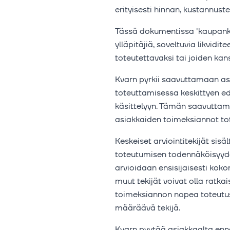
erityisesti hinnan, kustannus
Tässä dokumentissa 'kaupankä
ylläpitäjiä, soveltuvia likvidit
toteutettavaksi tai joiden ka
Kvarn pyrkii saavuttamaan as
toteuttamisessa keskittyen ed
käsittelyyn. Tämän saavuttami
asiakkaiden toimeksiannot tot
Keskeiset arviointitekijät si
toteutumisen todennäköisyyde
arvioidaan ensisijaisesti koko
muut tekijät voivat olla ratkai
toimeksiannon nopea toteutus 
määräävä tekijä.
Kvarn pyytää asiakkaalta enn