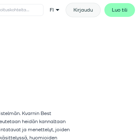
FI
Kirjaudu
Luo tili
istelmän. Kvarnin Best
teutetaan heidän kannaltaan
ntatavat ja menettelyt, joiden
käsittelyssä, huomioiden