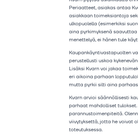
Periaatteet, asiakas antaa Kv
asiakkaan toimeksiantoja sekä
ulkopuolella (esimerkiksi suor
aina pyrkimyksenä saavuttaa a
menettelyä, ei hänen tule käyt
Kaupankäyntivastapuolten val
perustellusti uskoa kykenevä
Lisäksi Kvarn voi jakaa toim
eri aikoina parhaan lopputulo
mutta pyrkii silti aina parha
Kvarn arvioi säännöllisesti k
parhaat mahdolliset tulokset. 
parannustoimenpiteitä. Olenna
viivytyksettä, jotta he voivat 
toteutuksessa.