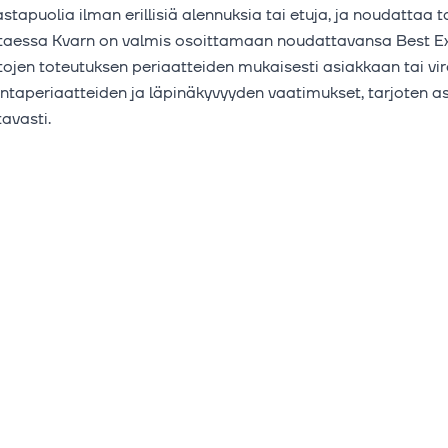
tapuolia ilman erillisiä alennuksia tai etuja, ja noudattaa 
ittaessa Kvarn on valmis osoittamaan noudattavansa Best Ex
en toteutuksen periaatteiden mukaisesti asiakkaan tai vi
ntaperiaatteiden ja läpinäkyvyyden vaatimukset, tarjoten as
tavasti.