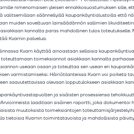
arnille nimenomaisen yleisen ennakkosuostumuksen sille, et
 valitsemillaan säännellyillä kaupankäyntialustoilla että n
aan muiden soveltuvan lainsäädännön sallimien likviditeetin 
siakkaan kannalta paras mahdollinen tulos toteutukselle. M
tää Kvarnin palvelua.
innassa Kvarn käyttää ainoastaan sellaisia kaupankäyntiva
n toteuttamaan toimeksiannot asiakkaan kannalta parhaase
eksiannon useaan osaan ja toteuttaa sen usean eri kaupankä
ksen varmistamiseksi. Häiriötilanteissa Kvarn voi poiketa t
aseen saavutettavissa olevaan lopputulokseen asiakkaan kan
aupankäyntivastapuolten ja sisäisten prosessiensa tehokkuut
Arvioinneista laaditaan sisäinen raportti, joka dokumentoi h
isista muutoksista toimeksiantojen toteuttamisjärjestelyihi
olla tietoisia Kvarnin toimintatavoista ja mahdollisista päivi