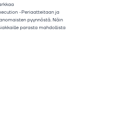
tarkkaa
ecution -Periaatteitaan ja
ranomaisten pyynnöstä. Näin
iakkaille parasta mahdollista