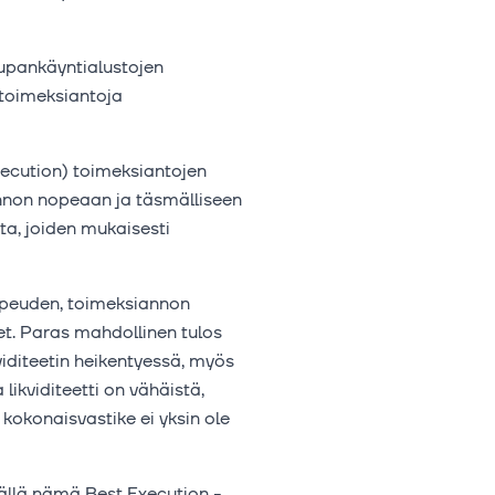
upankäyntialustojen
ä toimeksiantoja
ecution) toimeksiantojen
annon nopeaan ja täsmälliseen
ta, joiden mukaisesti
nopeuden, toimeksiannon
t. Paras mahdollinen tulos
kviditeetin heikentyessä, myös
 likviditeetti on vähäistä,
kokonaisvastike ei yksin ole
ällä nämä Best Execution -