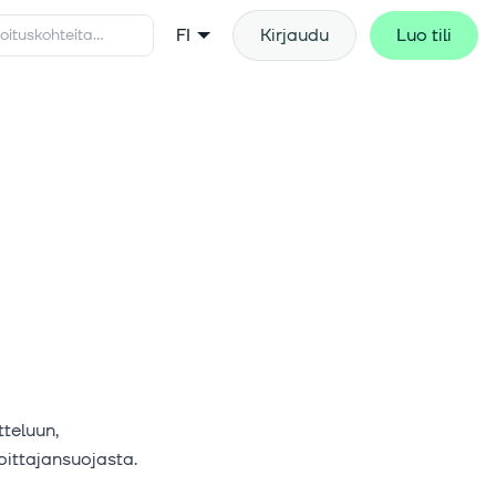
FI
Kirjaudu
Luo tili
tteluun,
oittajansuojasta.