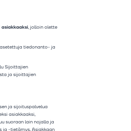
i
asiakkaaksi
, jolloin olette
 asetettuja tiedonanto- ja
u Sijoittajien
a ja sijoittajien
sen ja sijoituspalvelua
ksi asiakkaaksi,
u suoraan lain nojalla ja
s ja -tietämys. Asiakkaan