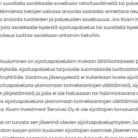
voi suositella asiakkaalle soveltuvia rahoitusvälineitä tai pal
nkkimiensa tietojen valossa arvioida vastaako annettava neuv
ja arvioida tuotteiden ja palveluiden soveltuvuus. Jos Kvarn
arjota asiakkaalle kyseistä sijoituspalvelua tai suositella kys
oikeus luottaa asiakkaan antamiin tietoihin.
kuuluminen on sijoituspalvelulain mukaan lähtökohtaisesti pa
tyksille, sijoituspalvelua tarjoaville suomalaisille luottolaitok
stoyhtiöille. Vaatimus jäsenyydestä ei kuitenkaan koske sijoit
ijoituspalveluna yksinomaan toimeksiantojen välittämistä, si
ärjestämistä ja jolla ei ole hallussaan tai hallinnoitavana 
a sijoituspalveluna yksinomaan toimeksiantojen välittämistä
. Kvarn Investment Services Oy ei ole sijoittajien korvausra
on turvata sen jäseninä olevien sijoituspalveluyritysten, lu
ton suojan piiriin kuuluvien sijoittajien saamiset jäsenen 