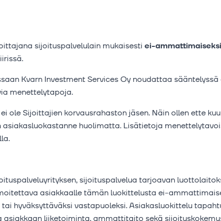
oittajana sijoituspalvelulain mukaisesti
ei-ammattimaiseks
irissä.
otessaan Kvarn Investment Services Oy noudattaa sääntelyssä
via menettelytapoja.
i ole Sijoittajien korvausrahaston jäsen. Näin ollen ette kuul
 asiakasluokastanne huolimatta. Lisätietoja menettelytavoist
la.
oituspalveluyrityksen, sijoituspalvelua tarjoavan luottolaitok
moitettava asiakkaalle tämän luokittelusta ei-ammattimaise
ai hyväksyttäväksi vastapuoleksi. Asiakasluokittelu tapahtu
 asiakkaan liiketoiminta, ammattitaito sekä sijoituskokemu