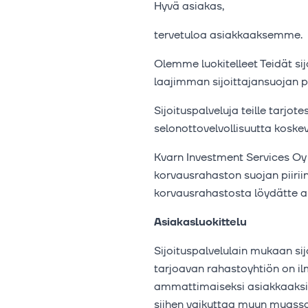
Hyvä asiakas,
tervetuloa asiakkaaksemme.
Olemme luokitelleet Teidät sij
laajimman sijoittajansuojan pi
Sijoituspalveluja teille tarj
selonottovelvollisuutta koske
Kvarn Investment Services Oy e
korvausrahaston suojan piiriin
korvausrahastosta löydätte al
Asiakasluokittelu
Sijoituspalvelulain mukaan sij
tarjoavan rahastoyhtiön on il
ammattimaiseksi asiakkaaksi t
siihen vaikuttaa muun muassa