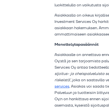
luokittelulla on vaikutusta si
Asiakkaalla on oikeus kirjall
Investment Services Oy harkit
asiakkaan hakemuksen. Ammat
ammattimaiseen asiakkaasee
Menettelytapasäännöt
Asiakkaalle on annettava enne
Oy:stä ja sen tarjoamista palv
Services Oy antaa tiedotteel
sijoitus- ja oheispalveluista s
riskeistä’
, joka on saatavilla v
services
. Asiakas voi saada t
Palveluun ja tuotteisiin liitt
Oy:n on hankittava ennen sijo
asemasta, kyseistä sijoituspa