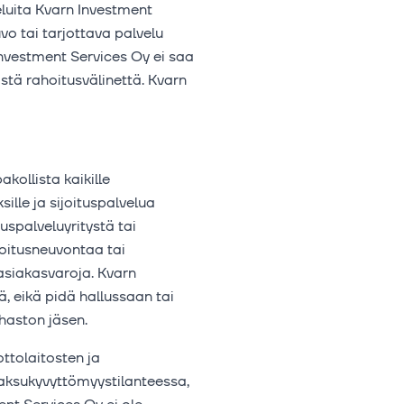
veluita Kvarn Investment
o tai tarjottava palvelu
 Investment Services Oy ei saa
eistä rahoitusvälinettä. Kvarn
kollista kaikille
sille ja sijoituspalvelua
uspalveluyritystä tai
joitusneuvontaa tai
asiakasvaroja. Kvarn
, eikä pidä hallussaan tai
haston jäsen.
ottolaitosten ja
maksukyvyttömyystilanteessa,