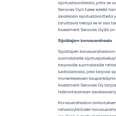
sijoitustavoitteista, jotta se 
Services Oy:n tulee edellä ha
asiakkaan sijoitustavoitteita 
tarvittavia tietoja se ei saa t
Investment Services Oy:llä on 
Sijoittajien korvausrahasto
Sijoittajien korvausrahastoon 
suomalaisille sijoituspalveluyri
tarjoaville suomalaisille raha
luottolaitosta, joka tarjoaa s
monenkeskisen kaupankäynnin j
Investment Services Oy tarjoa
hallinoitavanaan asiakasvaroja
Korvausrahaston tarkoituksena 
rahastoyhtiöiden korvausrahas