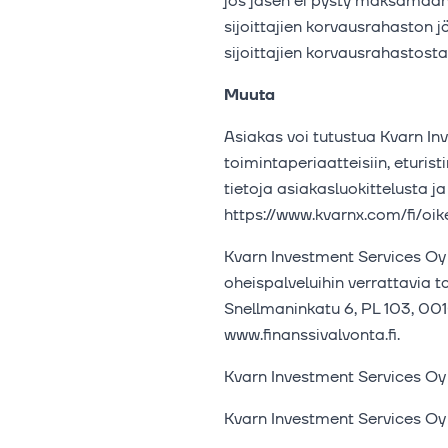
jos jäsen ei pysty maksamaan 
sijoittajien korvausrahaston 
sijoittajien korvausrahastos
Muuta
Asiakas voi tutustua Kvarn In
toimintaperiaatteisiin, eturis
tietoja asiakasluokittelusta 
https://www.kvarnx.com/fi/oi
Kvarn Investment Services Oy o
oheispalveluihin verrattavia t
Snellmaninkatu 6, PL 103, 0010
www.finanssivalvonta.fi.
Kvarn Investment Services Oy e
Kvarn Investment Services Oy