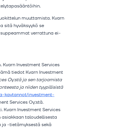
ttelytapasääntöihin.
luokittelun muuttamista. Kvarn
ja sitä hyväksyykö se
 suppeammat verrattuna ei-
m. Kvarn Investment Services
. Nämä tiedot Kvarn Investment
ces Oy:stä ja sen tarjoamista
nteesta ja niiden tyypillisistä
-ja-kaytannot/investment-
ment Services Oy:stä.
ti. Kvarn Investment Services
n asiakkaan taloudellisesta
a ja -tietämyksestä sekä