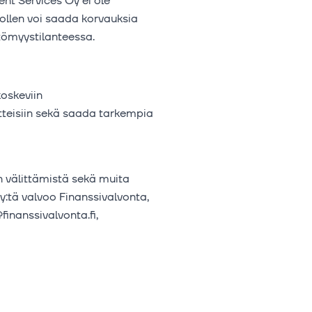
nt Services Oy ei ole
 ollen voi saada korvauksia
tömyystilanteessa.
oskeviin
atteisiin sekä saada tarkempia
en välittämistä sekä muita
y:tä valvoo Finanssivalvonta,
finanssivalvonta.fi,