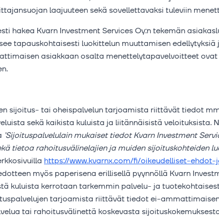
joittajansuojan laajuuteen sekä sovellettavaksi tuleviin mene
isesti hakea Kvarn Investment Services Oy:n tekemän asiakas
see tapauskohtaisesti luokittelun muuttamisen edellytyksiä 
timaisen asiakkaan osalta menettelytapavelvoitteet ovat
n.
n sijoitus- tai oheispalvelun tarjoamista riittävät tiedot m
eluista sekä kaikista kuluista ja liitännäisistä veloituksista
la
’Sijoituspalvelulain mukaiset tiedot Kvarn Investment Servi
ekä tietoa rahoitusvälinelajien ja muiden sijoituskohteiden luo
erkkosivuilla
https://www.kvarnx.com/fi/oikeudelliset-ehdot
iedotteen myös paperisena erillisellä pyynnöllä Kvarn Invest
yvistä kuluista kerrotaan tarkemmin palvelu- ja tuotekohtaises
ituspalvelujen tarjoamista riittävät tiedot ei-ammattimaise
lvelua tai rahoitusvälinettä koskevasta sijoituskokemuksest