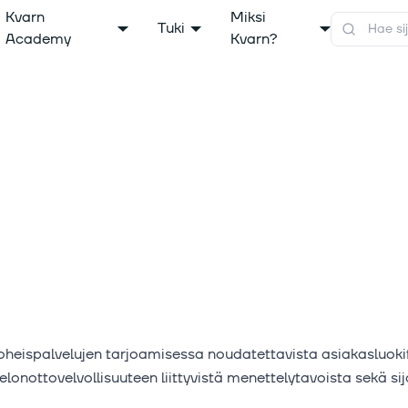
Kvarn
Miksi
Tuki
Academy
Kvarn?
a oheispalvelujen tarjoamisessa noudatettavista asiakasluoki
elonottovelvollisuuteen liittyvistä menettelytavoista sekä sij