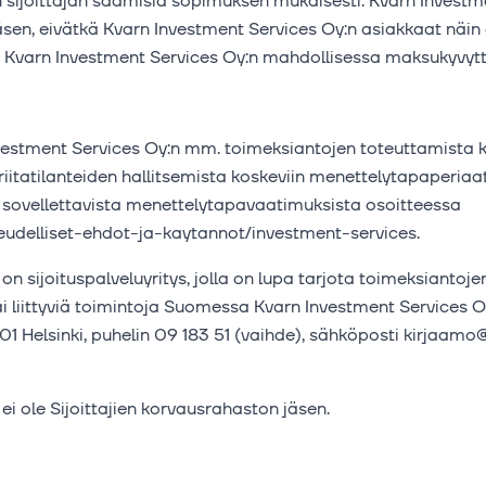
sijoittajan saamisia sopimuksen mukaisesti. Kvarn Investme
jäsen, eivätkä Kvarn Investment Services Oy:n asiakkaat näin
ta Kvarn Investment Services Oy:n mahdollisessa maksukyvyt
vestment Services Oy:n mm. toimeksiantojen toteuttamista k
tiriitatilanteiden hallitsemista koskeviin menettelytapaperia
ja sovellettavista menettelytapavaatimuksista osoitteessa
keudelliset-ehdot-ja-kaytannot/investment-services.
n sijoituspalveluyritys, jolla on lupa tarjota toimeksiantoj
ai liittyviä toimintoja Suomessa Kvarn Investment Services O
1 Helsinki, puhelin 09 183 51 (vaihde), sähköposti kirjaamo@
i ole Sijoittajien korvausrahaston jäsen.