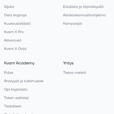
Sijoita
Edullista ja läpinäkyvää
Osta kryptoja
Asiakaskannustinohjelma
Kuukausisäästö
Kampanjat
Kvarn X Pro
Advanced
Kvarn X Gold
Kvarn Academy
Yritys
Pulse
Tietoa meistä
Analyysit ja tutkimukset
Opi kryptoista
Token-esittelyt
Tiedotteet