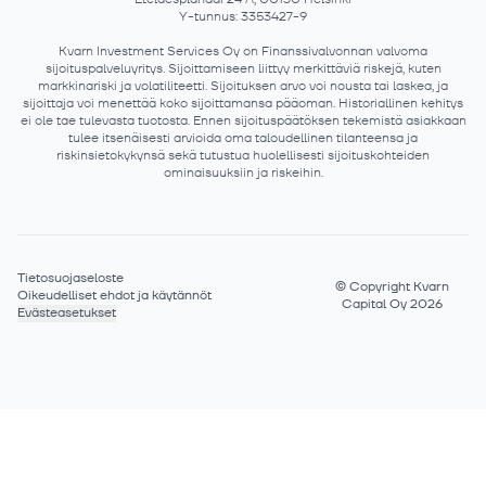
Y-tunnus: 3353427-9
Kvarn Investment Services Oy on Finanssivalvonnan valvoma
sijoituspalveluyritys. Sijoittamiseen liittyy merkittäviä riskejä, kuten
markkinariski ja volatiliteetti. Sijoituksen arvo voi nousta tai laskea, ja
sijoittaja voi menettää koko sijoittamansa pääoman. Historiallinen kehitys
ei ole tae tulevasta tuotosta. Ennen sijoituspäätöksen tekemistä asiakkaan
tulee itsenäisesti arvioida oma taloudellinen tilanteensa ja
riskinsietokykynsä sekä tutustua huolellisesti sijoituskohteiden
ominaisuuksiin ja riskeihin.
Tietosuojaseloste
©
Copyright Kvarn
Oikeudelliset ehdot ja käytännöt
Capital Oy 2026
Evästeasetukset