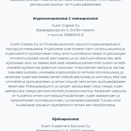
perustuvista sijoitus- tai muista päätöksistä.
Kryptovarapalvelut & maksupalvelut
Kvarn Capital Oy
Eteläesplanadi 24 A, 00130 Helsinki
Y-tunnus: 3288803-2
Kvarn Capital Oy on Finanssivalvonnan valvoma kryptovarapalvelun
tarjoaja ja maksulaitos. Kryptovarat ovat korkean riskin omaisuusluokka ja
kryptovaroihin sijoittamiseen liittyy aina huomattavia riskejä. Kryptovarojen
hinnanmuutokset voivat olla nopeita, ja voi olla huomattava riski, että
sijoituksesi arvo voi laskea, että saat odotettua pienemmän tuoton tai että
menetät sijoittamasi pääoman kokonaan. Historiallinen kehitys ei ole tae
tulevasta tuotosta. Jokaisella kryptovaralla on erityisiä ominaisuuksia, ja
asiakkaan tulee itsenäisesti tehdä riittävät selvitykset ja varmistua, että olet
ymmärtänyt sijoituskohteen ja siihen liittyvät riskit ennen sijoituspäätösten
tekemistä. Maksupalveluihin ja varojen säilytykseen liittyy riskejä, kuten
operatiivisia riskejä, teknisiä häiriöitä ja tietoturvauhkia. Asiakkaan vastuulla
on huolehtia omien tunnistautumisvälineiden, kuten salasanojen ja
kaksivaiheisen tunnistautumisen, turvallisesta käytöstä. Tutustu aina
huolellisesti palvelun käyttöehtoihin ennen sen käyttöönottoa.
Sijoituspalvelut
Kvarn Investment Services Oy
Eteläesplanadi 24 A, 00130 Helsinki