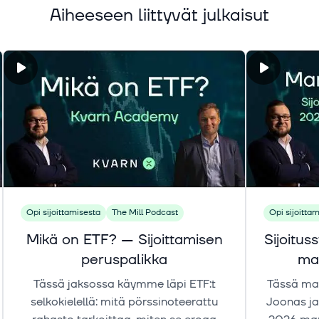
Aiheeseen liittyvät julkaisut
Opi sijoittamisesta
The Mill Podcast
Opi sijoitta
Mikä on ETF? — Sijoittamisen
Sijoitu
peruspalikka
mar
Osakk
Tässä jaksossa käymme läpi ETF:t
Tässä ma
selkokielellä: mitä pörssinoteerattu
Joonas ja