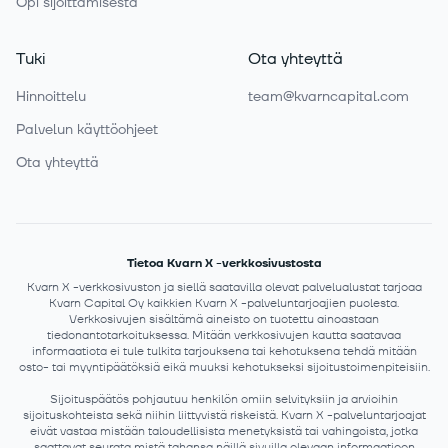
Opi sijoittamisesta
Tuki
Ota yhteyttä
Hinnoittelu
team@kvarncapital.com
Palvelun käyttöohjeet
Ota yhteyttä
Tietoa Kvarn X -verkkosivustosta
Kvarn X -verkkosivuston ja siellä saatavilla olevat palvelualustat tarjoaa
Kvarn Capital Oy kaikkien Kvarn X -palveluntarjoajien puolesta.
Verkkosivujen sisältämä aineisto on tuotettu ainoastaan
tiedonantotarkoituksessa. Mitään verkkosivujen kautta saatavaa
informaatiota ei tule tulkita tarjouksena tai kehotuksena tehdä mitään
osto- tai myyntipäätöksiä eikä muuksi kehotukseksi sijoitustoimenpiteisiin.
Sijoituspäätös pohjautuu henkilön omiin selvityksiin ja arvioihin
sijoituskohteista sekä niihin liittyvistä riskeistä. Kvarn X -palveluntarjoajat
eivät vastaa mistään taloudellisista menetyksistä tai vahingoista, jotka
saattavat seurata mistä tahansa näillä sivuilla olevaan informaatioon