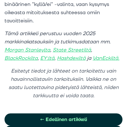
binäärinen "kyllä/ei" -valinta, vaan kysymys
oikeasta mitoituksesta suhteessa omiin
tavoitteisiin.
Tämä artikkeli perustuu vuoden 2025
markkinakatsauksiin ja tutkimusdataan mm.
Morgan Stanleylta
,
State Streetiltä
,
BlackRockilta
,
EY:ltä
,
Hashdexiltä
ja
VanEckiltä.
Esitetyt tiedot ja lähteet on tarkoitettu vain
havainnollistaviin tarkoituksiin. Vaikka ne on
saatu luotettavina pidetyistä lähteistä, niiden
tarkkuutta ei voida taata.
←
Edellinen artikkeli