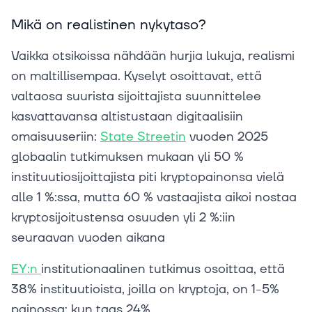
Mikä on realistinen nykytaso?
Vaikka otsikoissa nähdään hurjia lukuja, realismi
on maltillisempaa. Kyselyt osoittavat, että
valtaosa suurista sijoittajista suunnittelee
kasvattavansa altistustaan digitaalisiin
omaisuuseriin:
State Streetin
vuoden 2025
globaalin tutkimuksen mukaan yli 50 %
instituutiosijoittajista piti kryptopainonsa vielä
alle 1 %:ssa, mutta 60 % vastaajista aikoi nostaa
kryptosijoitustensa osuuden yli 2 %:iin
seuraavan vuoden aikana
EY:n
institutionaalinen tutkimus osoittaa, että
38% instituutioista, joilla on kryptoja, on 1-5%
painossa; kun taas 24%