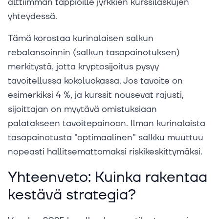
alttiimman tappioille jyrkkien kurssilaskujen
yhteydessä.
Tämä korostaa kurinalaisen salkun
rebalansoinnin (salkun tasapainotuksen)
merkitystä, jotta kryptosijoitus pysyy
tavoitellussa kokoluokassa. Jos tavoite on
esimerkiksi 4 %, ja kurssit nousevat rajusti,
sijoittajan on myytävä omistuksiaan
palatakseen tavoitepainoon. Ilman kurinalaista
tasapainotusta "optimaalinen" salkku muuttuu
nopeasti hallitsemattomaksi riskikeskittymäksi.
Yhteenveto: Kuinka rakentaa
kestävä strategia?