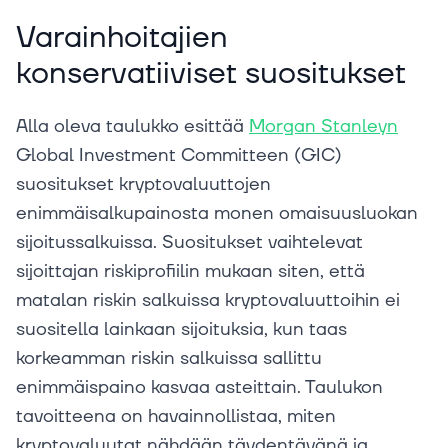
Varainhoitajien
konservatiiviset suositukset
Alla oleva taulukko esittää
Morgan Stanleyn
Global Investment Committeen (GIC)
suositukset kryptovaluuttojen
enimmäisalkupainosta monen omaisuusluokan
sijoitussalkuissa. Suositukset vaihtelevat
sijoittajan riskiprofiilin mukaan siten, että
matalan riskin salkuissa kryptovaluuttoihin ei
suositella lainkaan sijoituksia, kun taas
korkeamman riskin salkuissa sallittu
enimmäispaino kasvaa asteittain. Taulukon
tavoitteena on havainnollistaa, miten
kryptovaluutat nähdään täydentävänä ja