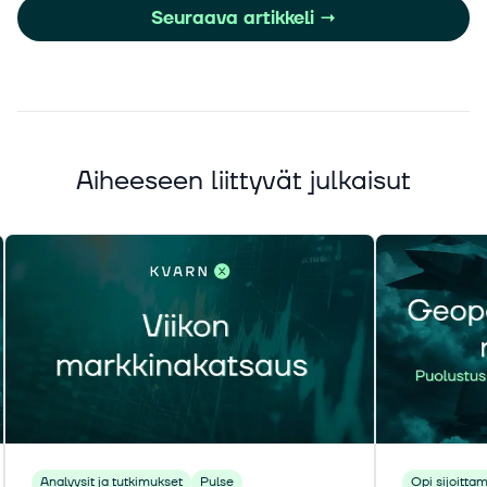
Seuraava artikkeli
→
Aiheeseen liittyvät julkaisut
Analyysit ja tutkimukset
Pulse
Opi sijoitta