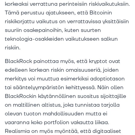
korkeaksi verrattuna perinteisiin riskivaikutuksiin.
Tämä perustuu ajatukseen, että Bitcoinin
riskikorjattu vaikutus on verrattavissa yksittäisiin
suuriin osakepainoihin, kuten suurten
teknologia-osakkeiden vaikutukseen salkun
riskiin.
BlackRock painottaa myös, että kryptot ovat
edelleen korkean riskin omaisuuseriä, joiden
merkitys voi muuttua esimerkiksi adoptiotason
tai sääntelyympäristön kehittyessä. Näin ollen
BlackRockin käytännöllinen suositus sijoittajille
on maltillinen altistus, joka tunnistaa tarjolla
olevan tuoton mahdollisuuden mutta ei
vaaranna koko portfolion vakautta liikaa.
Realismia on myös myöntää, että digitaaliset