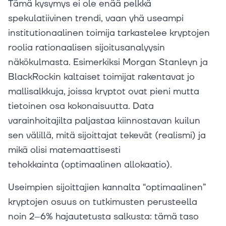
Tämä kysymys ei ole enää pelkkä
spekulatiivinen trendi, vaan yhä useampi
institutionaalinen toimija tarkastelee kryptojen
roolia rationaalisen sijoitusanalyysin
näkökulmasta. Esimerkiksi Morgan Stanleyn ja
BlackRockin kaltaiset toimijat rakentavat jo
mallisalkkuja, joissa kryptot ovat pieni mutta
tietoinen osa kokonaisuutta. Data
varainhoitajilta paljastaa kiinnostavan kuilun
sen välillä, mitä sijoittajat tekevät (realismi) ja
mikä olisi matemaattisesti
tehokkainta (optimaalinen allokaatio).
Useimpien sijoittajien kannalta “optimaalinen”
kryptojen osuus on tutkimusten perusteella
noin 2–6% hajautetusta salkusta: tämä taso