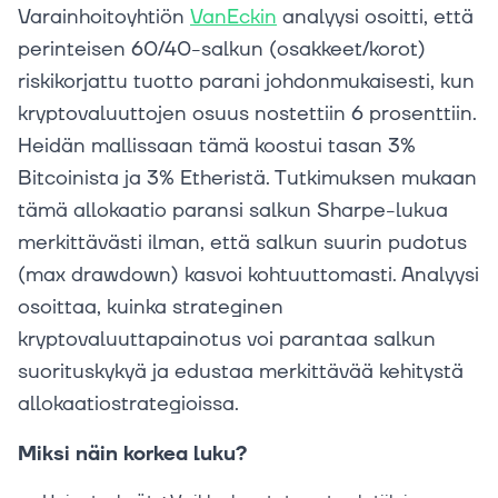
Varainhoitoyhtiön
VanEckin
analyysi osoitti, että
perinteisen 60/40-salkun (osakkeet/korot)
riskikorjattu tuotto parani johdonmukaisesti, kun
kryptovaluuttojen osuus nostettiin 6 prosenttiin.
Heidän mallissaan tämä koostui tasan 3%
Bitcoinista ja 3% Etheristä. Tutkimuksen mukaan
tämä allokaatio paransi salkun Sharpe-lukua
merkittävästi ilman, että salkun suurin pudotus
(max drawdown) kasvoi kohtuuttomasti. Analyysi
osoittaa, kuinka strateginen
kryptovaluuttapainotus voi parantaa salkun
suorituskykyä ja edustaa merkittävää kehitystä
allokaatiostrategioissa.
Miksi näin korkea luku?