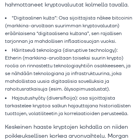
hahmottaneet kryptovaluutat kolmella tavalla.
“Digitaalinen kulta”: Osa sijoittajista näkee bitcoinin
(markkina-arvoltaan suurimman kryptovaluutan)
eräänlaisena “digitaalisena kultana”, sen rajallisen
tarjonnan ja mahdollisen inflaatiosuojan vuoksi.
Häiritsevä teknologia (disruptive technology):
Etherin (markkina-arvoltaan toiseksi suurin krypto)
roolia on rinnastettu teknologiayhtiön osakkeeseen, ja
se nähdään teknologiana ja infrastruktuurina, joka
mahdollistaa uusia digitaalisia sovelluksia ja
rahoitusratkaisuja (esim. älysopimusalustat).
Hajautushyöty (diversifioija): osa sijoittajista
tarkastelee kryptoa salkun hajauttajana historiallisten
tuottojen, volatiliteetin ja korrelaatioiden perusteella.
Keskeinen haaste kryptojen kohdalla on niiden
poikkeuksellisen korkea arvonvaihtelu. Morgan