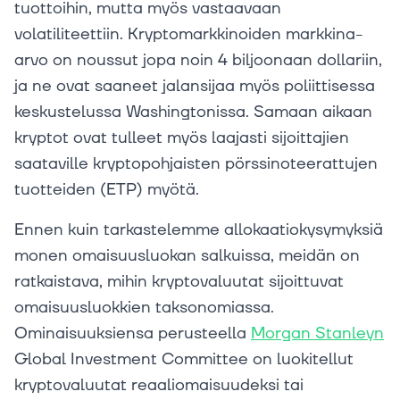
tuottoihin, mutta myös vastaavaan
volatiliteettiin. Kryptomarkkinoiden markkina-
arvo on noussut jopa noin 4 biljoonaan dollariin,
ja ne ovat saaneet jalansijaa myös poliittisessa
keskustelussa Washingtonissa. Samaan aikaan
kryptot ovat tulleet myös laajasti sijoittajien
saataville kryptopohjaisten pörssinoteerattujen
tuotteiden (ETP) myötä.
Ennen kuin tarkastelemme allokaatiokysymyksiä
monen omaisuusluokan salkuissa, meidän on
ratkaistava, mihin kryptovaluutat sijoittuvat
omaisuusluokkien taksonomiassa.
Ominaisuuksiensa perusteella
Morgan Stanleyn
Global Investment Committee on luokitellut
kryptovaluutat reaaliomaisuudeksi tai