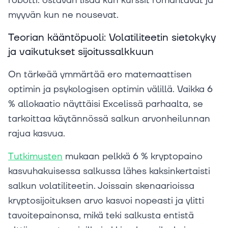
robotti: ostavan lisää kun kurssit romahtavat ja
myyvän kun ne nousevat.
Teorian kääntöpuoli: Volatiliteetin sietokyky
ja vaikutukset sijoitussalkkuun
On tärkeää ymmärtää ero matemaattisen
optimin ja psykologisen optimin välillä. Vaikka 6
% allokaatio näyttäisi Excelissä parhaalta, se
tarkoittaa käytännössä salkun arvonheilunnan
rajua kasvua.
Tutkimusten
mukaan pelkkä 6 % kryptopaino
kasvuhakuisessa salkussa lähes kaksinkertaisti
salkun volatiliteetin. Joissain skenaarioissa
kryptosijoituksen arvo kasvoi nopeasti ja ylitti
tavoitepainonsa, mikä teki salkusta entistä