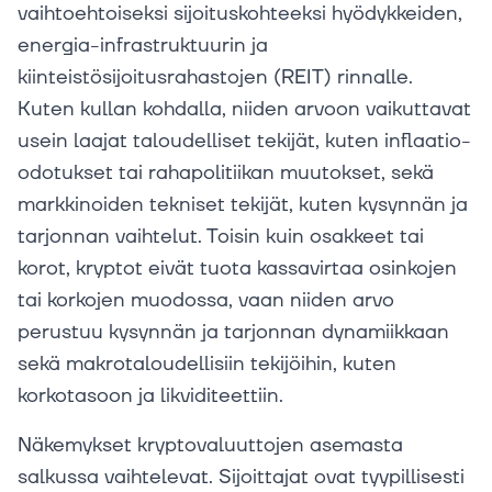
vaihtoehtoiseksi sijoituskohteeksi hyödykkeiden,
energia-infrastruktuurin ja
kiinteistösijoitusrahastojen (REIT) rinnalle.
Kuten kullan kohdalla, niiden arvoon vaikuttavat
usein laajat taloudelliset tekijät, kuten inflaatio-
odotukset tai rahapolitiikan muutokset, sekä
markkinoiden tekniset tekijät, kuten kysynnän ja
tarjonnan vaihtelut. Toisin kuin osakkeet tai
korot, kryptot eivät tuota kassavirtaa osinkojen
tai korkojen muodossa, vaan niiden arvo
perustuu kysynnän ja tarjonnan dynamiikkaan
sekä makrotaloudellisiin tekijöihin, kuten
korkotasoon ja likviditeettiin.
Näkemykset kryptovaluuttojen asemasta
salkussa vaihtelevat. Sijoittajat ovat tyypillisesti