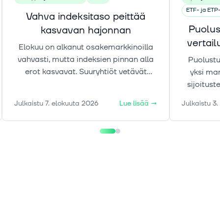
ETF- ja ETP-
Vahva indeksitaso peittää
Puolus
kasvavan hajonnan
vertai
Elokuu on alkanut osakemarkkinoilla
er
vahvasti, mutta indeksien pinnan alla
Puolustu
erot kasvavat. Suuryhtiöt vetävät
yksi ma
nousua, samalla kun kullan, korkojen ja
sijoitus
öljyn liikkeet tekevät markkinakuvasta
eivät
Julkaistu
7. elokuuta 2026
Lue lisää
→
Julkaistu
3.
aiempaa moniulotteisemman.
puolus
rahastoj
riskit
merkitt
selvit