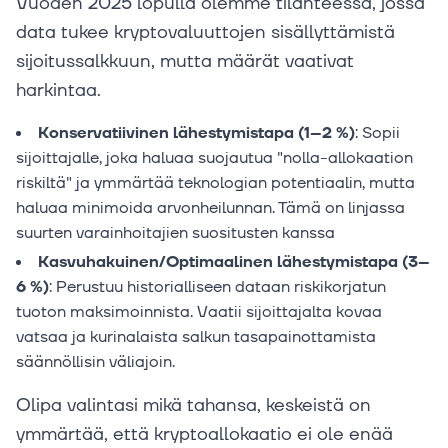
Vuoden 2025 lopulla olemme tilanteessa, jossa
data tukee kryptovaluuttojen sisällyttämistä
sijoitussalkkuun, mutta määrät vaativat
harkintaa.
Konservatiivinen lähestymistapa (1–2 %)
: Sopii
sijoittajalle, joka haluaa suojautua "nolla-allokaation
riskiltä" ja ymmärtää teknologian potentiaalin, mutta
haluaa minimoida arvonheilunnan. Tämä on linjassa
suurten varainhoitajien suositusten kanssa
Kasvuhakuinen/Optimaalinen lähestymistapa (3–
6 %)
: Perustuu historialliseen dataan riskikorjatun
tuoton maksimoinnista. Vaatii sijoittajalta kovaa
vatsaa ja kurinalaista salkun tasapainottamista
säännöllisin väliajoin.
Olipa valintasi mikä tahansa, keskeistä on
ymmärtää, että kryptoallokaatio ei ole enää