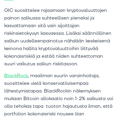
GIC suosittelee rajaamaan kryptovaluuttojen
painon salkussa suhteellisen pieneksi ja
kasvattamaan sitä vain sijoittajan
riskinsietokyvyn kasvaessa. Lisäksi säännöllinen
salkun uudelleenpainotus nähdään keskeisenä
keinona hallita kryptovaluuttoihin liittyvää
kokonaisriskiä ja estää niiden suhteettoman
suuri vaikutus salkun riskitasoon.
BlackRock
, maailman suurin varainhoitaja,
suosittelee vielä konservatiivisempaa
lähestymistapaa. BlackRockin näkemyksen
mukaan Bitcoin allokaatio noin 1-2% salkusta voi
olla tehokas tapa tuoton hajautusta ilman, että
portfolion kokonaisriski nousee liian