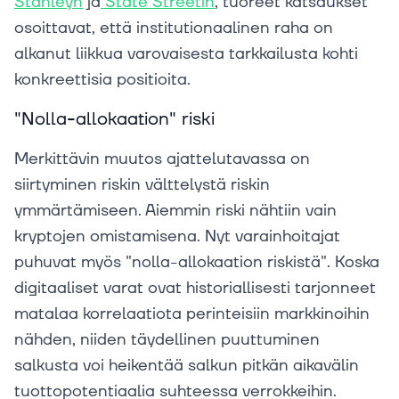
Stanleyn
ja
State Streetin
, tuoreet katsaukset
osoittavat, että institutionaalinen raha on
alkanut liikkua varovaisesta tarkkailusta kohti
konkreettisia positioita.
"Nolla-allokaation" riski
Merkittävin muutos ajattelutavassa on
siirtyminen riskin välttelystä riskin
ymmärtämiseen. Aiemmin riski nähtiin vain
kryptojen omistamisena. Nyt varainhoitajat
puhuvat myös "nolla-allokaation riskistä". Koska
digitaaliset varat ovat historiallisesti tarjonneet
matalaa korrelaatiota perinteisiin markkinoihin
nähden, niiden täydellinen puuttuminen
salkusta voi heikentää salkun pitkän aikavälin
tuottopotentiaalia suhteessa verrokkeihin.