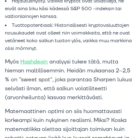
Hajautushyöty: Vaikka kryptot ovat volatiileja, ne
eivät aina liiku käsi kädessä S&P 500 -indeksin tai
valtionlainojen kanssa.
Tuottopotentiaali: Historiallisesti kryptovaluuttojen
nousukaudet ovat olleet niin voimakkaita, että ne ovat
vetäneet koko salkun tuoton ylös, vaikka muu markkina
olisi mörninyt.
Myös
Hashdexin
analyysi tukee tätä, mutta
hieman maltillisemmin. Heidän mukaansa 2–2,5
% on "sweet spot", joka parantaa Sharpen lukua
selvästi ilman, että salkun volatiliteetti
(arvonheilunta) kasvaa merkittävästi.
Matemaattinen optimi on siis huomattavasti
korkeampi kuin nykyinen realismi. Miksi? Koska
matematiikka olettaa sijoittajan toimivan kuin