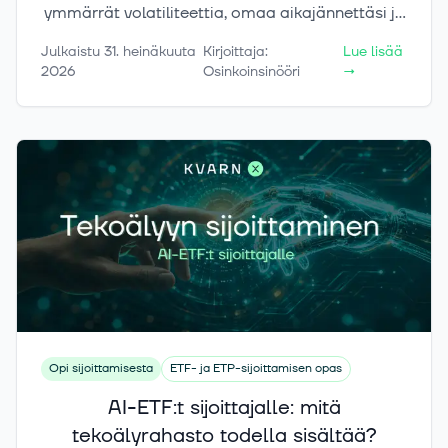
ymmärrät volatiliteettia, omaa aikajännettäsi ja
tunteiden vaikutusta, voit suhtautua
Julkaistu
31. heinäkuuta
Kirjoittaja
:
Lue lisää
markkinoiden liikkeisiin rauhallisemmin.
2026
Osinkoinsinööri
→
Opi sijoittamisesta
ETF- ja ETP-sijoittamisen opas
AI-ETF:t sijoittajalle: mitä
tekoälyrahasto todella sisältää?