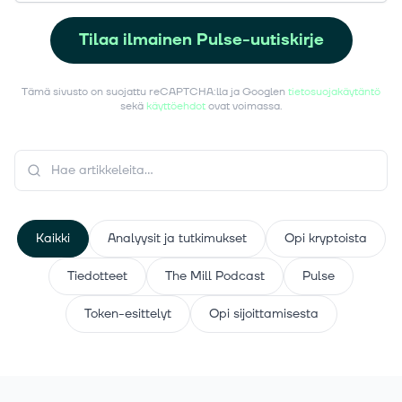
Tilaa ilmainen Pulse-uutiskirje
Tämä sivusto on suojattu reCAPTCHA:lla ja Googlen
tietosuojakäytäntö
sekä
käyttöehdot
ovat voimassa.
Kaikki
Analyysit ja tutkimukset
Opi kryptoista
Tiedotteet
The Mill Podcast
Pulse
Token-esittelyt
Opi sijoittamisesta