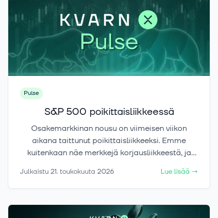
Pulse
S&P 500 poikittaisliikkeessä
Osakemarkkinan nousu on viimeisen viikon
aikana taittunut poikittaisliikkeeksi. Emme
kuitenkaan näe merkkejä korjausliikkeestä, ja
yksittäisten teemojen vahvana jatkuva kehitys
Julkaistu
21. toukokuuta 2026
Lue lisää
→
antaa edelleen syitä optimismiin.