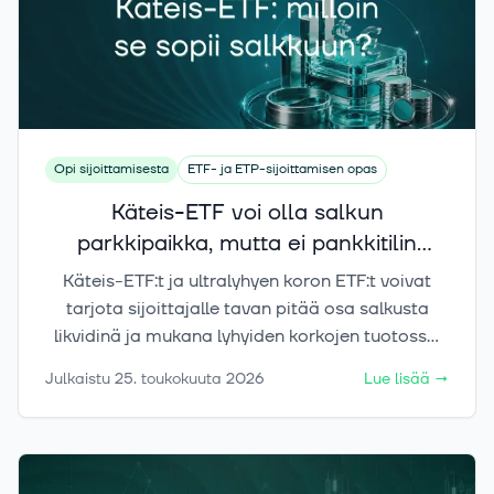
Opi sijoittamisesta
ETF- ja ETP-sijoittamisen opas
Käteis-ETF voi olla salkun
parkkipaikka, mutta ei pankkitilin
korvike
Käteis-ETF:t ja ultralyhyen koron ETF:t voivat
tarjota sijoittajalle tavan pitää osa salkusta
likvidinä ja mukana lyhyiden korkojen tuotossa.
Ne eivät kuitenkaan ole pankkitilejä eivätkä
Julkaistu
25. toukokuuta 2026
Lue lisää
→
riskittömiä talletuksia. Tässä artikkelissa
käymme läpi, mitä käteis-ETF käytännössä
tarkoittaa, miten se eroaa pankkitilistä ja milloin
se voi toimia salkun parkkipaikkana.