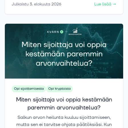
puolustus-ETF:stä samanlaisia: rahastojen
Julkaistu
3. elokuuta 2026
Lue lisää
→
maantiede, omistukset ja riskit voivat poiketa
toisistaan merkittävästi. Tässä artikkelissa
selvitämme, mitä erojen taakse kätkeytyy.
Opi sijoittamisesta
Opi kryptoista
Miten sijoittaja voi oppia kestämään
paremmin arvonvaihtelua?
Salkun arvon heilunta kuuluu sijoittamiseen,
mutta sen ei tarvitse ohjata päätöksiäsi. Kun