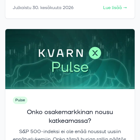
bond ETF:t tekevät sen mahdolliseksi
Julkaistu
30. kesäkuuta 2026
Lue lisää
→
pienemmällä pääomalla – tässä artikkelissa
käymme läpi logiikan, hyödyt ja riskit.
Pulse
Onko osakemarkkinan nousu
katkeamassa?
S&P 500-indeksi ei ole enää noussut uusiin
ennätyslukemiin. Onko tämä hurjan rallin päätös,