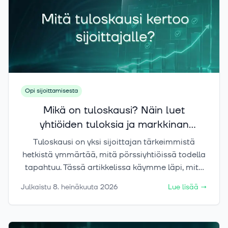
Opi sijoittamisesta
Mikä on tuloskausi? Näin luet
yhtiöiden tuloksia ja markkinan
reaktioita
Tuloskausi on yksi sijoittajan tärkeimmistä
hetkistä ymmärtää, mitä pörssiyhtiöissä todella
tapahtuu. Tässä artikkelissa käymme läpi, mitä
tuloskausi tarkoittaa, mitä lukuja raporteista
Julkaistu
8. heinäkuuta 2026
Lue lisää
→
kannattaa katsoa ja miksi osake voi liikkua
voimakkaasti, vaikka tulos näyttäisi
ensisilmäyksellä hyvältä.