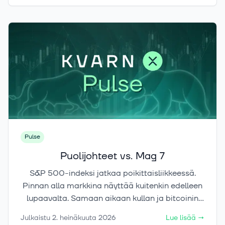
matkalla tai rannalla. Automaatio ei poista
sijoittamisen riskejä, mutta se voi tehdä
pitkäjänteisestä sijoittamisesta helpompaa ja
vähemmän riippuvaista yksittäisistä
päätöshetkistä.
Pulse
Puolijohteet vs. Mag 7
S&P 500-indeksi jatkaa poikittaisliikkeessä.
Pinnan alla markkina näyttää kuitenkin edelleen
lupaavalta. Samaan aikaan kullan ja bitcoinin
kurssien kehityksessä näkyy kiinnostavia
Julkaistu
2. heinäkuuta 2026
Lue lisää
→
merkkejä.