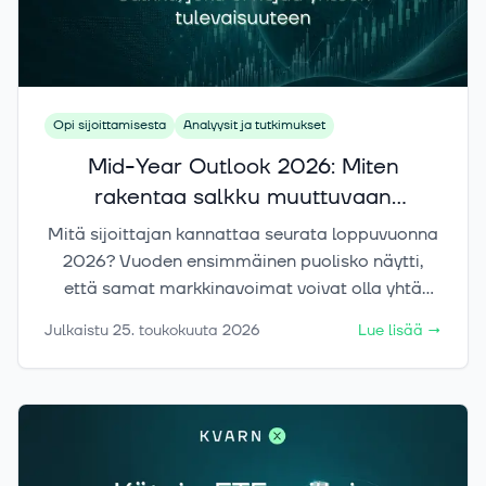
Opi sijoittamisesta
Analyysit ja tutkimukset
Mid-Year Outlook 2026: Miten
rakentaa salkku muuttuvaan
markkinaan?
Mitä sijoittajan kannattaa seurata loppuvuonna
2026? Vuoden ensimmäinen puolisko näytti,
että samat markkinavoimat voivat olla yhtä
aikaa sekä riski että mahdollisuus. Kvarnin mid-
Julkaistu
25. toukokuuta 2026
Lue lisää
→
year outlook avaa fragmentaation, inflaation,
tekoälyn ja hajautuksen molemmat puolet ja
näyttää, miten eurooppalainen sijoittaja voi
rakentaa salkun, joka ei nojaa yhden ennusteen
toteutumiseen.