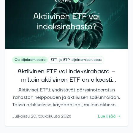
Opi sijoittamisesta
ETF- ja ETP-sijoittamisen opas
Aktiivinen ETF vai indeksirahasto –
milloin aktiivinen ETF on oikeasti
perusteltu?
Aktiiviset ETF:t yhdistävät pörssinoteeratun
rahaston helppouden ja aktiivisen salkunhoidon.
Tässä artikkelissa käydään läpi, milloin aktiivinen
ETF voi tuoda salkkuun lisäarvoa ja milloin
Julkaistu
20. toukokuuta 2026
Lue lisää
→
tavallinen passiivinen indeksirahasto riittää
paremmin.