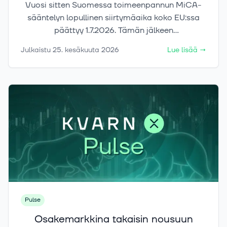
Vuosi sitten Suomessa toimeenpannun MiCA-
sääntelyn lopullinen siirtymäaika koko EU:ssa
päättyy 1.7.2026. Tämän jälkeen
kryptovarapalveluita voivat EU:ssa tarjota vain
Julkaistu
25. kesäkuuta 2026
Lue lisää
→
toimijat, joilla on asianmukainen CASP-
toimilupa tai muu sääntelyn mukainen oikeus
toimia markkinalla.
Pulse
Osakemarkkina takaisin nousuun