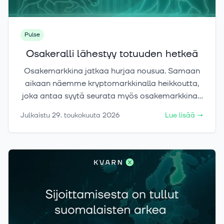
Pulse
Osakeralli lähestyy totuuden hetkeä
Osakemarkkina jatkaa hurjaa nousua. Samaan
aikaan näemme kryptomarkkinalla heikkoutta,
joka antaa syytä seurata myös osakemarkkinaa
entistä tarkemmin.
Julkaistu
29. toukokuuta 2026
Lue lisää
→