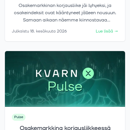
Osakemarkkinan korjausliike jäi lyhyeksi, ja
osakeindeksit ovat kääntyneet jälleen nousuun.
Samaan aikaan näemme kiinnostavaa
elpymistä niin kullan kuin kryptovaluutta
Julkaistu
18. kesäkuuta 2026
Lue lisää
→
bitcoininkin hinnassa.
Pulse
Osakemarkkina korjausliikkeessä