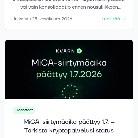
vai vain konsolidaatio ennen nousuliikkeen
jatkumista?
Julkaistu
25. kesäkuuta 2026
Lue lisää
→
Tiedotteet
MiCA-siirtymäaika päättyy 1.7. –
Tarkista kryptopalvelusi status