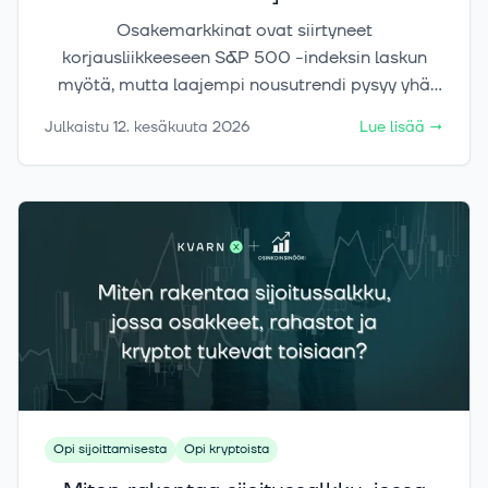
Osakemarkkinat ovat siirtyneet
korjausliikkeeseen S&P 500 -indeksin laskun
myötä, mutta laajempi nousutrendi pysyy yhä
voimassa, kunhan tärkeimmät tukitasot pitävät.
Julkaistu
12. kesäkuuta 2026
Lue lisää
→
Samaan aikaan suurimman kryptovaluutta
Bitcoinin kurssi on pysynyt yli 60 000 dollarissa.
Opi sijoittamisesta
Opi kryptoista