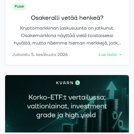
Pulse
Osakeralli vetää henkeä?
Kryptomarkkinan laskusuunta on jatkunut.
Osakemarkkina näyttää vielä toistaiseksi
hyvältä, mutta näemme hieman merkkejä, jotka
ansaitsevat tulla huomioiduksi.
Julkaistu
5. kesäkuuta 2026
Lue lisää
→