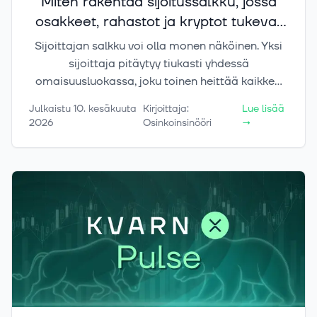
Miten rakentaa sijoitussalkku, jossa
osakkeet, rahastot ja kryptot tukevat
toisiaan?
Sijoittajan salkku voi olla monen näköinen. Yksi
sijoittaja pitäytyy tiukasti yhdessä
omaisuusluokassa, joku toinen heittää kaikkea
sekaan sen enempää miettimättä ja kutsuu sitä
Julkaistu
10. kesäkuuta
Kirjoittaja
:
Lue lisää
hajautukseksi. Totuus on kuitenkin se, että eri
2026
Osinkoinsinööri
→
omaisuusluokat eivät ole vain vaihtoehtoisia
tapoja sijoittaa, vaan ne ovat työkaluja, joilla on
eri tehtävät.