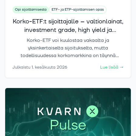
Opi sijoittamisesta
ETF- ja ETP-sijoittamisen opas
Korko-ETF:t sijoittajalle – valtionlainat,
investment grade, high yield ja
duraatio-riski
Korko-ETF voi kuulostaa vakaalta ja
yksinkertaiselta sijoitukselta, mutta
todellisuudessa korkomarkkina on täynnä
erilaisia vaihtoehtoja: valtionlainoja,
Julkaistu
1. kesäkuuta 2026
Lue lisää
→
yrityslainoja, high yield -lainoja sekä lyhyen ja
pitkän duraation tuotteita. Tässä artikkelissa
käymme selkeästi läpi, mistä korko-ETF tuotto
syntyy, mitä riskejä sijoittajan pitää ymmärtää
ja miten eri korko-ETF voivat sopia erilaisiin
sijoitustavoitteisiin.