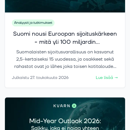
Analyysit ja tutkimukset
Suomi nousi Euroopan sijoituskärkeen
- mitä yli 100 miljardin
sijoitusvarallisuus kertoo
Suomalaisten sijoitusvarallisuus on kasvanut
suomalaisista?
2,5-kertaiseksi 15 vuodessa, ja osakkeet sekä
rahastot ovat jo lähes joka toisen kotitalouden
arkea. Aalto-yliopiston rekisteridata näyttää,
Julkaistu
27. toukokuuta 2026
Lue lisää
→
miten muutos näkyy suomalaisissa salkuissa —
ja miksi seuraava kysymys ei ole vain,
sijoitetaanko, vaan miten salkku rakennetaan.