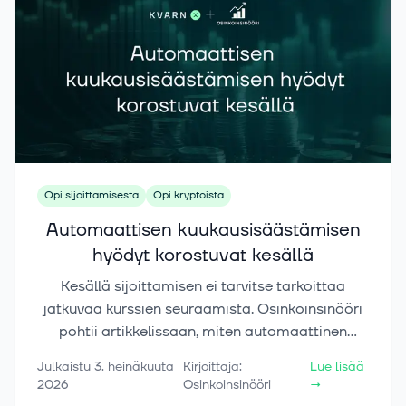
Opi sijoittamisesta
Opi kryptoista
Automaattisen kuukausisäästämisen
hyödyt korostuvat kesällä
Kesällä sijoittamisen ei tarvitse tarkoittaa
jatkuvaa kurssien seuraamista. Osinkoinsinööri
pohtii artikkelissaan, miten automaattinen
kuukausisäästäminen voi auttaa pitämään
Julkaistu
3. heinäkuuta
Kirjoittaja
:
Lue lisää
sijoitussuunnitelman käynnissä myös silloin, kun
2026
Osinkoinsinööri
→
ajatukset ovat markkinoiden sijaan mökillä,