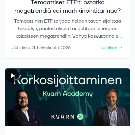
Temaattiset ETF:t: ostatko
megatrendiä vai markkinointitarinaa?
Temaattinen ETF tarjoaa helpon tavan sijoittaa
tekoälyn, puolustuksen tai puhtaan energian
kaltaiseen megatrendiin. Vahva kasvutarina ei
kuitenkaan automaattisesti tarkoita hyvää
Julkaistu
21. heinäkuuta 2026
Lue lisää
→
sijoitusta. Tässä artikkelissa selvitämme, mitä
teemarahastoista kertova data osoittaa ja
miten arvioit ETF:n rakennetta, ajoitusta ja
paikkaa omassa salkussasi.