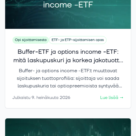
nykytilanteeseen sekä siihen, millaisia
kehityssuuntia markkinoilla voidaan nähdä
tulevaisuudessa.
Opi sijoittamisesta
ETF- ja ETP-sijoittamisen opas
Buffer-ETF ja options income -ETF:
mitä laskupuskuri ja korkea jakotuotto
oikeasti maksavat?
Buffer- ja options income -ETF:t muuttavat
sijoituksen tuottoprofiilia: sijoittaja voi saada
laskupuskuria tai optiopreemioista syntyvää
tuottovirtaa, mutta vastineeksi osa
Julkaistu
9. heinäkuuta 2026
Lue lisää
→
nousupotentiaalista voi jäädä saamatta.