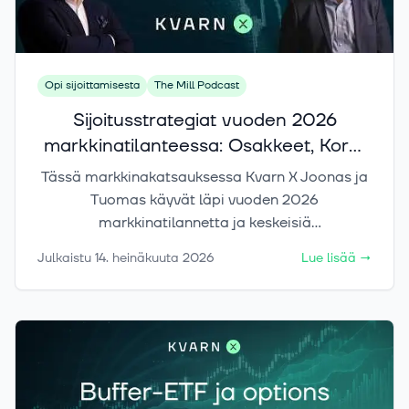
Opi sijoittamisesta
The Mill Podcast
Sijoitusstrategiat vuoden 2026
markkinatilanteessa: Osakkeet, Korot
ja Kryptot
Tässä markkinakatsauksessa Kvarn X Joonas ja
Tuomas käyvät läpi vuoden 2026
markkinatilannetta ja keskeisiä
sijoitusmarkkinoihin vaikuttavia teemoja.
Julkaistu
14. heinäkuuta 2026
Lue lisää
→
Katsauksessa tarkastellaan osakemarkkinoiden
kehitystä, eri sektoreiden välisiä tuottoeroja
sekä korkojen ja inflaatio-odotusten vaikutuksia
markkinoihin. Lisäksi Joonas ja Tuomas
keskustelevat raaka-aineiden ja muiden
hyödykkeiden ajankohtaisista trendeistä.
Lopuksi huomio kääntyy kryptomarkkinaan, sen