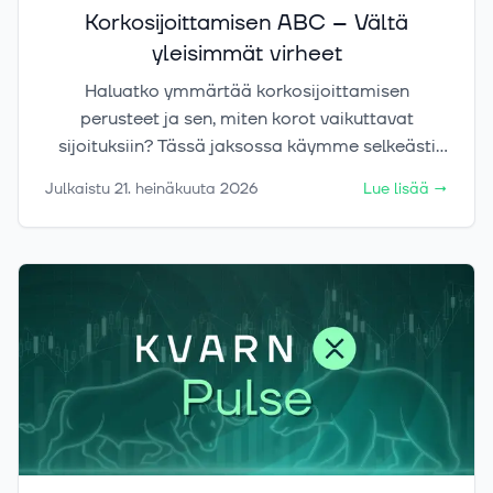
Korkosijoittamisen ABC – Vältä
yleisimmät virheet
Haluatko ymmärtää korkosijoittamisen
perusteet ja sen, miten korot vaikuttavat
sijoituksiin? Tässä jaksossa käymme selkeästi
läpi, mitä korkosijoittaminen on, miksi korkojen
Julkaistu
21. heinäkuuta 2026
Lue lisää
→
muutokset vaikuttavat joukkolainojen arvoon ja
mitä sijoittajan kannattaa tietää ennen
korkotuotteisiin sijoittamista. Keskustelemme
myös joukkolainoista, kuponkikorosta,
markkinahinnasta, efektiivisestä tuotosta sekä
siitä, mitä eroa on valtionlainoilla, yrityslainoilla
ja High Yield -lainoilla. Lopuksi pohdimme
korkorahastojen ja korko-ETF roolia
sijoitussalkussa sekä sitä, kenelle ne sopivat.