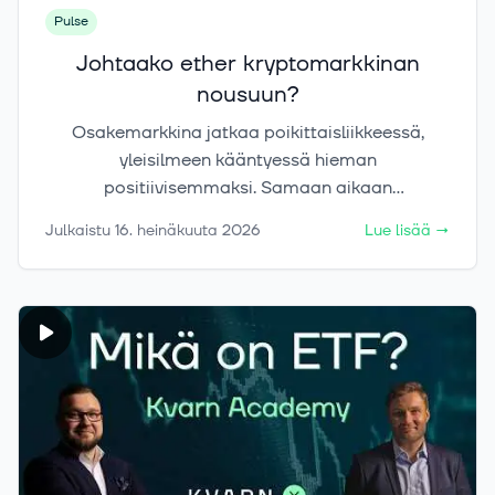
Pulse
Johtaako ether kryptomarkkinan
nousuun?
Osakemarkkina jatkaa poikittaisliikkeessä,
yleisilmeen kääntyessä hieman
positiivisemmaksi. Samaan aikaan
kryptomarkkina on alkanut vahvistua, etherin
Julkaistu
16. heinäkuuta 2026
Lue lisää
→
johtaessa markkinaa ylöspäin.