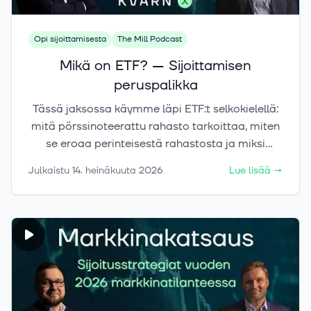
Opi sijoittamisesta
The Mill Podcast
Mikä on ETF? — Sijoittamisen
peruspalikka
Tässä jaksossa käymme läpi ETF:t selkokielellä:
mitä pörssinoteerattu rahasto tarkoittaa, miten
se eroaa perinteisestä rahastosta ja miksi
ETF:stä on tullut niin suosittu sijoitustuote. Saat
Julkaistu
14. heinäkuuta 2026
Lue lisää
→
myös käytännön ymmärryksen siitä, miten ETF
voi auttaa hajauttamaan salkkua, pitämään
kulut kurissa ja sijoittamaan tehokkaammin eri
markkinoille. Jos ETF-terminologia on tuntunut
monimutkaiselta, tämä video tekee siitä helposti
ymmärrettävää.