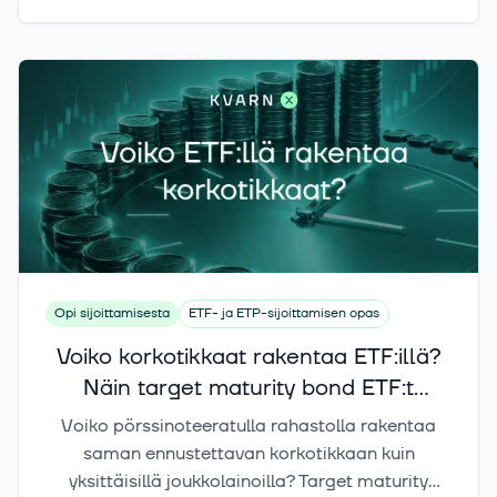
Opi sijoittamisesta
ETF- ja ETP-sijoittamisen opas
Voiko korkotikkaat rakentaa ETF:illä?
Näin target maturity bond ETF:t
toimivat
Voiko pörssinoteeratulla rahastolla rakentaa
saman ennustettavan korkotikkaan kuin
yksittäisillä joukkolainoilla? Target maturity