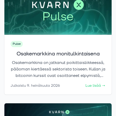
Pulse
Osakemarkkina monitulkintaisena
Osakemarkkina on jatkanut poikittaisliikkeessä,
pääoman kiertäessä sektorista toiseen. Kullan ja
bitcoinin kurssit ovat osoittaneet elpymistä,
mutta riittääkö niiden noste katkaisemaan
Julkaistu
9. heinäkuuta 2026
Lue lisää
→
laskutrendejä?