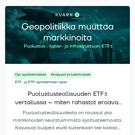
Opi sijoittamisesta
Analyysit ja tutkimukset
ETF- ja ETP-sijoittamisen opas
Puolustusteollisuuden ETF:t
vertailussa – miten rahastot eroavat
toisistaan?
Puolustusteollisuudesta on noussut yksi
markkinoiden seuratuimmista sijoitusteemoista.
Kasvavat budjetit eivät kuitenkaan tee kaikista