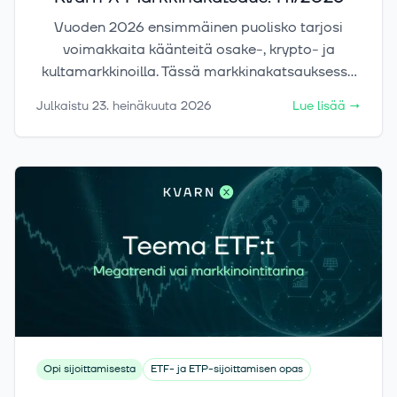
Vuoden 2026 ensimmäinen puolisko tarjosi
voimakkaita käänteitä osake-, krypto- ja
kultamarkkinoilla. Tässä markkinakatsauksessa
tarkastelemme liikkeiden taustalla vaikuttaneita
Julkaistu
23. heinäkuuta 2026
Lue lisää
→
tekijöitä sekä keskeisiä riskejä ja ajureita, jotka
voivat määrittää markkinoiden suuntaa
loppuvuonna.
Opi sijoittamisesta
ETF- ja ETP-sijoittamisen opas