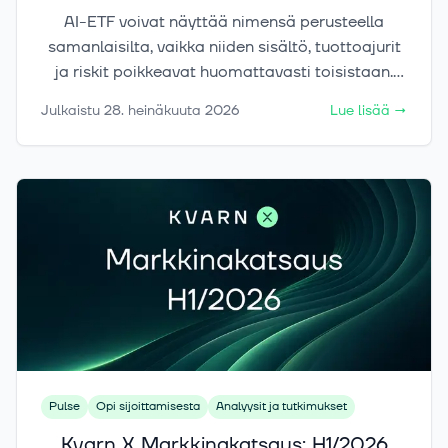
AI-ETF voivat näyttää nimensä perusteella
samanlaisilta, vaikka niiden sisältö, tuottoajurit
ja riskit poikkeavat huomattavasti toisistaan.
Yksi rahasto painottaa puolijohteita, toinen
Julkaistu
28. heinäkuuta 2026
Lue lisää
→
pilvipalveluja ja kolmas datakeskuksia tai
tekoälyä hyödyntäviä yrityksiä. Tässä artikkelissa
selvitämme, mitä AI-ETF:iä käytännössä
omistetaan, miten rahastot eroavat toisistaan ja
milloin tekoälyrahasto tuo salkkuun aidosti uutta
hajautusta tai vain kasvattaa jo ennestään
suurta teknologiapainoa.
Pulse
Opi sijoittamisesta
Analyysit ja tutkimukset
Kvarn X Markkinakatsaus: H1/2026