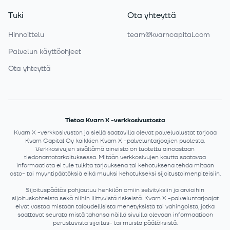
Tuki
Ota yhteyttä
Hinnoittelu
team@kvarncapital.com
Palvelun käyttöohjeet
Ota yhteyttä
Tietoa Kvarn X -verkkosivustosta
Kvarn X -verkkosivuston ja siellä saatavilla olevat palvelualustat tarjoaa
Kvarn Capital Oy kaikkien Kvarn X -palveluntarjoajien puolesta.
Verkkosivujen sisältämä aineisto on tuotettu ainoastaan
tiedonantotarkoituksessa. Mitään verkkosivujen kautta saatavaa
informaatiota ei tule tulkita tarjouksena tai kehotuksena tehdä mitään
osto- tai myyntipäätöksiä eikä muuksi kehotukseksi sijoitustoimenpiteisiin.
Sijoituspäätös pohjautuu henkilön omiin selvityksiin ja arvioihin
sijoituskohteista sekä niihin liittyvistä riskeistä. Kvarn X -palveluntarjoajat
eivät vastaa mistään taloudellisista menetyksistä tai vahingoista, jotka
saattavat seurata mistä tahansa näillä sivuilla olevaan informaatioon
perustuvista sijoitus- tai muista päätöksistä.