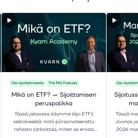
Opi sijoittamisesta
The Mill Podcast
Opi sijoitta
Mikä on ETF? — Sijoittamisen
Sijoitu
peruspalikka
mar
Osakk
Tässä jaksossa käymme läpi ETF:t
Tässä ma
selkokielellä: mitä pörssinoteerattu
Joonas ja
rahasto tarkoittaa, miten se eroaa
2026 mark
perinteisestä rahastosta ja miksi
sijoit