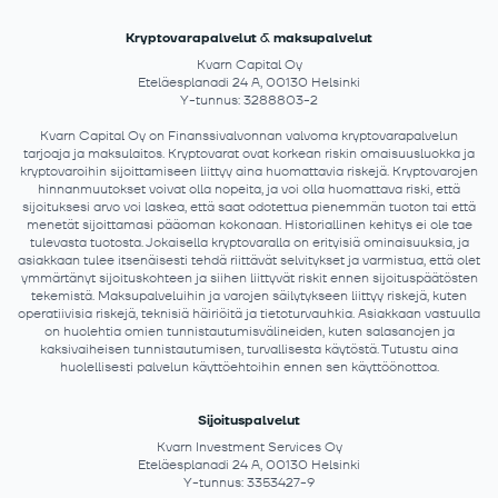
Kryptovarapalvelut & maksupalvelut
Kvarn Capital Oy
Eteläesplanadi 24 A, 00130 Helsinki
Y-tunnus: 3288803-2
Kvarn Capital Oy on Finanssivalvonnan valvoma kryptovarapalvelun
tarjoaja ja maksulaitos. Kryptovarat ovat korkean riskin omaisuusluokka ja
kryptovaroihin sijoittamiseen liittyy aina huomattavia riskejä. Kryptovarojen
hinnanmuutokset voivat olla nopeita, ja voi olla huomattava riski, että
sijoituksesi arvo voi laskea, että saat odotettua pienemmän tuoton tai että
menetät sijoittamasi pääoman kokonaan. Historiallinen kehitys ei ole tae
tulevasta tuotosta. Jokaisella kryptovaralla on erityisiä ominaisuuksia, ja
asiakkaan tulee itsenäisesti tehdä riittävät selvitykset ja varmistua, että olet
ymmärtänyt sijoituskohteen ja siihen liittyvät riskit ennen sijoituspäätösten
tekemistä. Maksupalveluihin ja varojen säilytykseen liittyy riskejä, kuten
operatiivisia riskejä, teknisiä häiriöitä ja tietoturvauhkia. Asiakkaan vastuulla
on huolehtia omien tunnistautumisvälineiden, kuten salasanojen ja
kaksivaiheisen tunnistautumisen, turvallisesta käytöstä. Tutustu aina
huolellisesti palvelun käyttöehtoihin ennen sen käyttöönottoa.
Sijoituspalvelut
Kvarn Investment Services Oy
Eteläesplanadi 24 A, 00130 Helsinki
Y-tunnus: 3353427-9