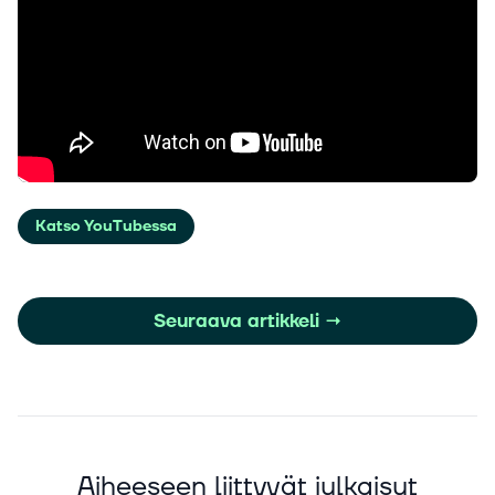
Katso YouTubessa
Seuraava artikkeli
→
Aiheeseen liittyvät julkaisut