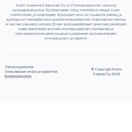
Kvarn Investment Services Oy on Finanssivalvonnan valvoma
sijoituspalveluyritys. Sijoittamiseen liittyy merkittäviä riskejä, kuten
markkinariski ja volatiliteetti. Sijoituksen arvo voi nousta tai laskea, ja
sijoittaja voi menettää koko sijoittamansa pääoman. Historiallinen kehitys
ei ole tae tulevasta tuotosta. Ennen sijoituspäätöksen tekemistä asiakkaan
tulee itsenäisesti arvioida oma taloudellinen tilanteensa ja
riskinsietokykynsä sekä tutustua huolellisesti sijoituskohteiden
ominaisuuksiin ja riskeihin.
Tietosuojaseloste
©
Copyright Kvarn
Oikeudelliset ehdot ja käytännöt
Capital Oy 2026
Evästeasetukset