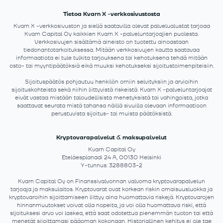
Tietoa Kvarn X -verkkosivustosta
Kvarn X -verkkosivuston ja siellä saatavilla olevat palvelualustat tarjoaa
Kvarn Capital Oy kaikkien Kvarn X -palveluntarjoajien puolesta.
Verkkosivujen sisältämä aineisto on tuotettu ainoastaan
tiedonantotarkoituksessa. Mitään verkkosivujen kautta saatavaa
informaatiota ei tule tulkita tarjouksena tai kehotuksena tehdä mitään
osto- tai myyntipäätöksiä eikä muuksi kehotukseksi sijoitustoimenpiteisiin.
Sijoituspäätös pohjautuu henkilön omiin selvityksiin ja arvioihin
sijoituskohteista sekä niihin liittyvistä riskeistä. Kvarn X -palveluntarjoajat
eivät vastaa mistään taloudellisista menetyksistä tai vahingoista, jotka
saattavat seurata mistä tahansa näillä sivuilla olevaan informaatioon
perustuvista sijoitus- tai muista päätöksistä.
Kryptovarapalvelut & maksupalvelut
Kvarn Capital Oy
Eteläesplanadi 24 A, 00130 Helsinki
Y-tunnus: 3288803-2
Kvarn Capital Oy on Finanssivalvonnan valvoma kryptovarapalvelun
tarjoaja ja maksulaitos. Kryptovarat ovat korkean riskin omaisuusluokka ja
kryptovaroihin sijoittamiseen liittyy aina huomattavia riskejä. Kryptovarojen
hinnanmuutokset voivat olla nopeita, ja voi olla huomattava riski, että
sijoituksesi arvo voi laskea, että saat odotettua pienemmän tuoton tai että
menetät sijoittamasi pääoman kokonaan. Historiallinen kehitys ei ole tae