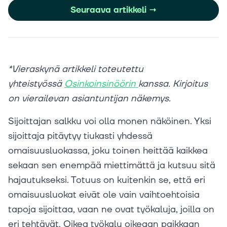
Seuraava artikkeli
→
*Vieraskynä artikkeli toteutettu
yhteistyössä
Osinkoinsinöörin
kanssa. Kirjoitus
on vierailevan asiantuntijan näkemys.
Sijoittajan salkku voi olla monen näköinen. Yksi
sijoittaja pitäytyy tiukasti yhdessä
omaisuusluokassa, joku toinen heittää kaikkea
sekaan sen enempää miettimättä ja kutsuu sitä
hajautukseksi. Totuus on kuitenkin se, että eri
omaisuusluokat eivät ole vain vaihtoehtoisia
tapoja sijoittaa, vaan ne ovat työkaluja, joilla on
eri tehtävät. Oikea työkalu oikeaan paikkaan