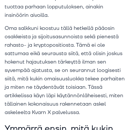
tuottaa parhaan lopputuloksen, ainakin
insinöörin aivoilla.
Oma salkkuni koostuu tällä hetkellä pääosin
osakkeista ja sijoitusasunnoista sekä pienestä
rahasto- ja kryptopositiosta. Tämä ei ole
sattumaa eikä seurausta siitä, että olisin joskus
hokenut hajautuksen tärkeyttä ilman sen
syvempää ajatusta, se on seurannut loogisesti
siitä, mitä kukin omaisuusluokka tekee parhaiten
ja miten ne täydentävät toisiaan. Tässä
artikkelissa käyn läpi käytännönläheisesti, miten
tällainen kokonaisuus rakennetaan askel
askeleelta Kvarn X palvelussa.
Ymmärrä ensin, mitä kukin