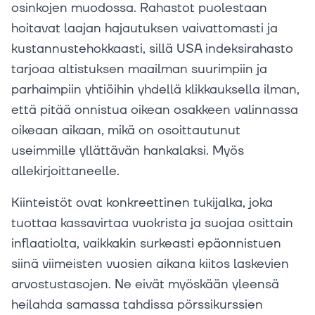
osinkojen muodossa. Rahastot puolestaan
hoitavat laajan hajautuksen vaivattomasti ja
kustannustehokkaasti, sillä USA indeksirahasto
tarjoaa altistuksen maailman suurimpiin ja
parhaimpiin yhtiöihin yhdellä klikkauksella ilman,
että pitää onnistua oikean osakkeen valinnassa
oikeaan aikaan, mikä on osoittautunut
useimmille yllättävän hankalaksi. Myös
allekirjoittaneelle.
Kiinteistöt ovat konkreettinen tukijalka, joka
tuottaa kassavirtaa vuokrista ja suojaa osittain
inflaatiolta, vaikkakin surkeasti epäonnistuen
siinä viimeisten vuosien aikana kiitos laskevien
arvostustasojen. Ne eivät myöskään yleensä
heilahda samassa tahdissa pörssikurssien