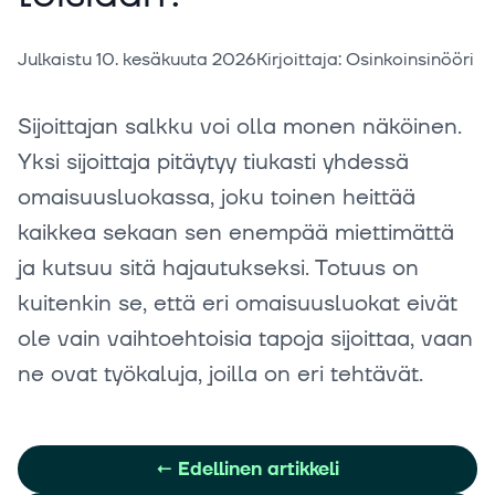
Julkaistu
10. kesäkuuta 2026
Kirjoittaja
:
Osinkoinsinööri
Sijoittajan salkku voi olla monen näköinen.
Yksi sijoittaja pitäytyy tiukasti yhdessä
omaisuusluokassa, joku toinen heittää
kaikkea sekaan sen enempää miettimättä
ja kutsuu sitä hajautukseksi. Totuus on
kuitenkin se, että eri omaisuusluokat eivät
ole vain vaihtoehtoisia tapoja sijoittaa, vaan
ne ovat työkaluja, joilla on eri tehtävät.
←
Edellinen artikkeli