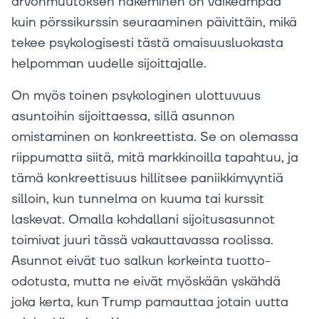
arvonmuutoksen näkeminen on vaikeampaa
kuin pörssikurssin seuraaminen päivittäin, mikä
tekee psykologisesti tästä omaisuusluokasta
helpomman uudelle sijoittajalle.
On myös toinen psykologinen ulottuvuus
asuntoihin sijoittaessa, sillä asunnon
omistaminen on konkreettista. Se on olemassa
riippumatta siitä, mitä markkinoilla tapahtuu, ja
tämä konkreettisuus hillitsee paniikkimyyntiä
silloin, kun tunnelma on kuuma tai kurssit
laskevat. Omalla kohdallani sijoitusasunnot
toimivat juuri tässä vakauttavassa roolissa.
Asunnot eivät tuo salkun korkeinta tuotto-
odotusta, mutta ne eivät myöskään yskähdä
joka kerta, kun Trump pamauttaa jotain uutta