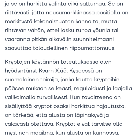
ja se on harkittu valinta eikä sattumaa. Se on
riittävästi, jotta nousumarkkinassa positiolla on
merkitystä kokonaistuoton kannalta, mutta
riittävän vähän, ettei lasku tuhoa yöunia tai
vaaranna pitkän aikavälin suunnitelmaani
saavuttaa taloudellinen riippumattomuus.
Kryptojen käytännön toteutuksessa olen
hyödyntänyt Kvarn X:ää. Kyseessä on
suomalainen toimija, jonka kautta kryptoihin
pääsee mukaan selkeästi, reguloidusti ja laajalla
valikoimalla turvallisesti. Kun tavoitteena on
sisällyttää kryptot osaksi harkittua hajautusta,
on tärkeää, että alusta on läpinäkyvä ja
vakavasti otettava. Kryptot eivät tarvitse olla
mystinen maailma, kun alusta on kunnossa.