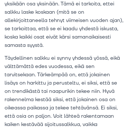
yksikään osa yksinään. Tämä ei tarkoita, ettei
salkku laske koskaan (mitä se on
allekirjoittaneella tehnyt viimeisen vuoden ajan),
se tarkoittaa, että se ei kaadu yhdestä iskusta,
koska kaikki osat eivät kärsi samanaikaisesti
samasta syystä.
Täydellinen salkku ei synny yhdessä yössä, eikä
välttämättä edes vuodessa, eikä sen
tarvitsekaan. Tärkeämpää on, että jokainen
lisäys on harkittu ja perusteltu, ei siksi, että se
on trendikästä tai naapurikin tekee niin. Hyvä
rakennelma kestää siksi, että jokainen osa on
oikeassa paikassa ja tekee tehtävänsä. Ei siksi,
että osia on paljon. Voit lähteä rakentamaan
kaiken kestävää sijoitussalkkua, vaikka