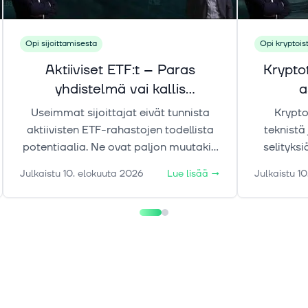
Opi sijoittamisesta
Opi kryptois
Aktiiviset ETF:t – Paras
Krypto
yhdistelmä vai kallis
a
kompromissi?
Useimmat sijoittajat eivät tunnista
Krypto
aktiivisten ETF-rahastojen todellista
teknistä
potentiaalia. Ne ovat paljon muutakin
selityks
kuin passiivisia sijoituksia uudessa
Tuom
Julkaistu
10. elokuuta 2026
Lue lisää
→
Julkaistu
10
paketissa. Tässä Kvarn Academy
kry
jaksossa selvitämme, miten aktiiviset
ymmärrett
ETF uudistavat sijoitussalkkujen
myyttejä j
rakentamista yhdistämällä ETF-
koliko
rahastojen kustannustehokkuuden ja
läpinäkyvyyden aktiivisen
salkunhoidon tavoitteellisuuteen.