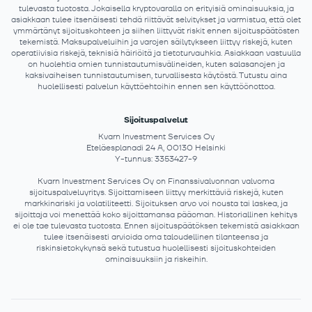
tulevasta tuotosta. Jokaisella kryptovaralla on erityisiä ominaisuuksia, ja
asiakkaan tulee itsenäisesti tehdä riittävät selvitykset ja varmistua, että olet
ymmärtänyt sijoituskohteen ja siihen liittyvät riskit ennen sijoituspäätösten
tekemistä. Maksupalveluihin ja varojen säilytykseen liittyy riskejä, kuten
operatiivisia riskejä, teknisiä häiriöitä ja tietoturvauhkia. Asiakkaan vastuulla
on huolehtia omien tunnistautumisvälineiden, kuten salasanojen ja
kaksivaiheisen tunnistautumisen, turvallisesta käytöstä. Tutustu aina
huolellisesti palvelun käyttöehtoihin ennen sen käyttöönottoa.
Sijoituspalvelut
Kvarn Investment Services Oy
Eteläesplanadi 24 A, 00130 Helsinki
Y-tunnus: 3353427-9
Kvarn Investment Services Oy on Finanssivalvonnan valvoma
sijoituspalveluyritys. Sijoittamiseen liittyy merkittäviä riskejä, kuten
markkinariski ja volatiliteetti. Sijoituksen arvo voi nousta tai laskea, ja
sijoittaja voi menettää koko sijoittamansa pääoman. Historiallinen kehitys
ei ole tae tulevasta tuotosta. Ennen sijoituspäätöksen tekemistä asiakkaan
tulee itsenäisesti arvioida oma taloudellinen tilanteensa ja
riskinsietokykynsä sekä tutustua huolellisesti sijoituskohteiden
ominaisuuksiin ja riskeihin.