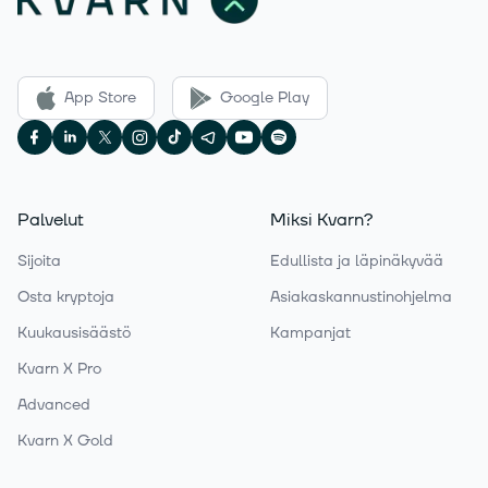
App Store
Google Play
Palvelut
Miksi Kvarn?
Sijoita
Edullista ja läpinäkyvää
Osta kryptoja
Asiakaskannustinohjelma
Kuukausisäästö
Kampanjat
Kvarn X Pro
Advanced
Kvarn X Gold