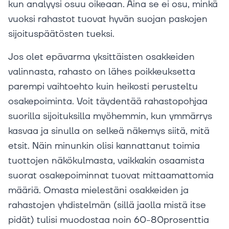
kun analyysi osuu oikeaan. Aina se ei osu, minkä
vuoksi rahastot tuovat hyvän suojan paskojen
sijoituspäätösten tueksi.
Jos olet epävarma yksittäisten osakkeiden
valinnasta, rahasto on lähes poikkeuksetta
parempi vaihtoehto kuin heikosti perusteltu
osakepoiminta. Voit täydentää rahastopohjaa
suorilla sijoituksilla myöhemmin, kun ymmärrys
kasvaa ja sinulla on selkeä näkemys siitä, mitä
etsit. Näin minunkin olisi kannattanut toimia
tuottojen näkökulmasta, vaikkakin osaamista
suorat osakepoiminnat tuovat mittaamattomia
määriä. Omasta mielestäni osakkeiden ja
rahastojen yhdistelmän (sillä jaolla mistä itse
pidät) tulisi muodostaa noin 60-80prosenttia