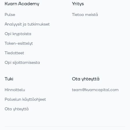
Kvarn Academy
Yritys
Pulse
Tietoa meistä
Analyysit ja tutkimukset
Opi kryptoista
Token-esittelyt
Tiedotteet
Opi sijoittamisesta
Tuki
Ota yhteyttä
Hinnoittelu
team@kvarncapital.com
Palvelun käyttöohjeet
Ota yhteyttä