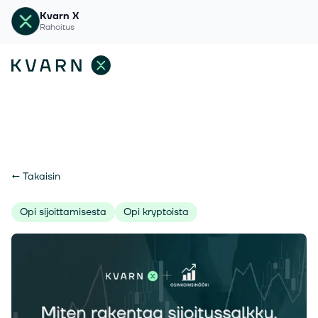
Kvarn X
Rahoitus
←
Takaisin
Opi sijoittamisesta
Opi kryptoista