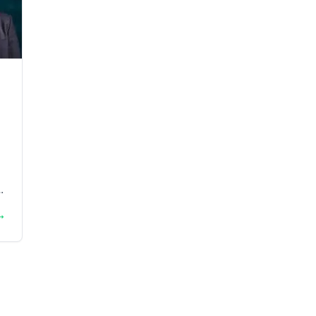
n
→
s
n