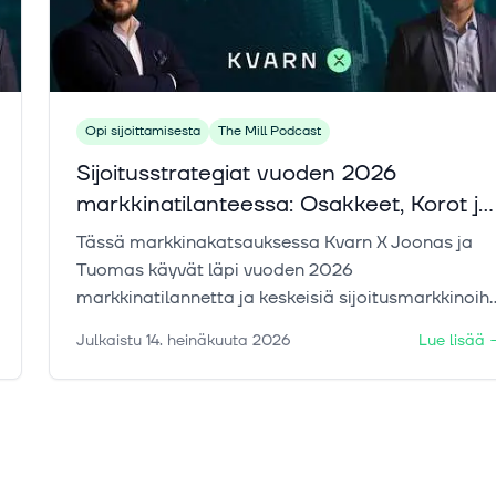
Opi sijoittamisesta
The Mill Podcast
Sijoitusstrategiat vuoden 2026
markkinatilanteessa: Osakkeet, Korot ja
Kryptot
Tässä markkinakatsauksessa Kvarn X Joonas ja
Tuomas käyvät läpi vuoden 2026
markkinatilannetta ja keskeisiä sijoitusmarkkinoihi
vaikuttavia teemoja. Katsauksessa tarkastellaan
Julkaistu
14. heinäkuuta 2026
Lue lisää
osakemarkkinoiden kehitystä, eri sektoreiden
välisiä tuottoeroja sekä korkojen ja inflaatio-
odotusten vaikutuksia markkinoihin. Lisäksi Joona
ja Tuomas keskustelevat raaka-aineiden ja muide
hyödykkeiden ajankohtaisista trendeistä. Lopuksi
huomio kääntyy kryptomarkkinaan, sen