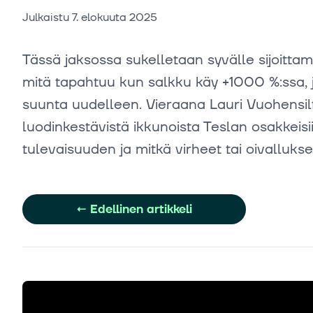
Julkaistu
7. elokuuta 2025
Tässä jaksossa sukelletaan syvälle sijoitta
mitä tapahtuu kun salkku käy +1000 %:ssa, j
suunta uudelleen. Vieraana Lauri Vuohensilta
luodinkestävistä ikkunoista Teslan osakkei
tulevaisuuden ja mitkä virheet tai oivalluk
←
Edellinen artikkeli