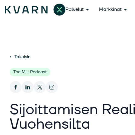
Palvelut
Markkinat
←
Takaisin
The Mill Podcast
Sijoittamisen Real
Vuohensilta