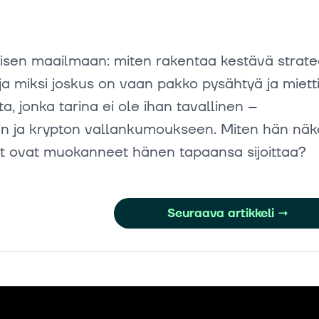
misen maailmaan: miten rakentaa kestävä strate
a miksi joskus on vaan pakko pysähtyä ja miett
, jonka tarina ei ole ihan tavallinen –
siin ja krypton vallankumoukseen. Miten hän nä
set ovat muokanneet hänen tapaansa sijoittaa?
Seuraava artikkeli
→