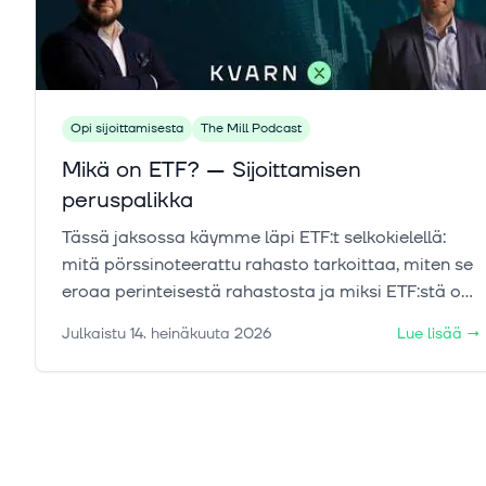
Opi sijoittamisesta
The Mill Podcast
Mikä on ETF? — Sijoittamisen
peruspalikka
Tässä jaksossa käymme läpi ETF:t selkokielellä:
mitä pörssinoteerattu rahasto tarkoittaa, miten se
eroaa perinteisestä rahastosta ja miksi ETF:stä on
tullut niin suosittu sijoitustuote. Saat myös
Julkaistu
14. heinäkuuta 2026
Lue lisää
→
käytännön ymmärryksen siitä, miten ETF voi auttaa
hajauttamaan salkkua, pitämään kulut kurissa ja
sijoittamaan tehokkaammin eri markkinoille. Jos
ETF-terminologia on tuntunut monimutkaiselta,
tämä video tekee siitä helposti ymmärrettävää.