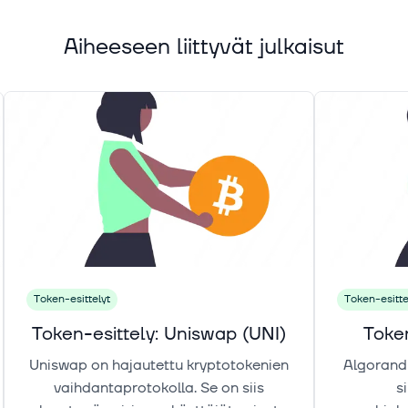
Aiheeseen liittyvät julkaisut
Token-esittelyt
Token-esitte
Token-esittely: Uniswap (UNI)
Token
Uniswap on hajautettu kryptotokenien
Algorand 
vaihdantaprotokolla. Se on siis
s