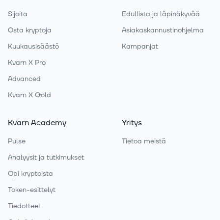
Sijoita
Edullista ja läpinäkyvää
Osta kryptoja
Asiakaskannustinohjelma
Kuukausisäästö
Kampanjat
Kvarn X Pro
Advanced
Kvarn X Gold
Kvarn Academy
Yritys
Pulse
Tietoa meistä
Analyysit ja tutkimukset
Opi kryptoista
Token-esittelyt
Tiedotteet