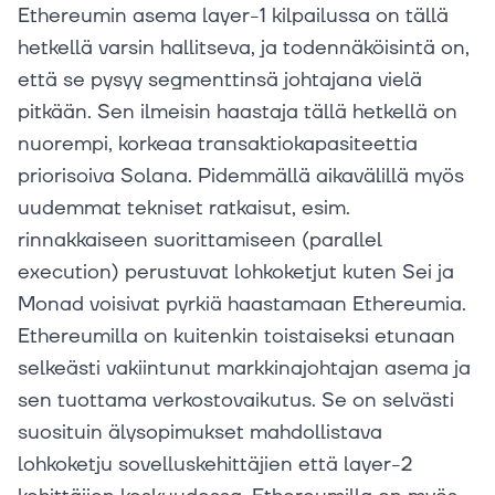
Ethereumin asema layer-1 kilpailussa on tällä
hetkellä varsin hallitseva, ja todennäköisintä on,
että se pysyy segmenttinsä johtajana vielä
pitkään. Sen ilmeisin haastaja tällä hetkellä on
nuorempi, korkeaa transaktiokapasiteettia
priorisoiva Solana. Pidemmällä aikavälillä myös
uudemmat tekniset ratkaisut, esim.
rinnakkaiseen suorittamiseen (parallel
execution) perustuvat lohkoketjut kuten Sei ja
Monad voisivat pyrkiä haastamaan Ethereumia.
Ethereumilla on kuitenkin toistaiseksi etunaan
selkeästi vakiintunut markkinajohtajan asema ja
sen tuottama verkostovaikutus. Se on selvästi
suosituin älysopimukset mahdollistava
lohkoketju sovelluskehittäjien että layer-2