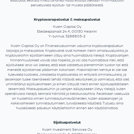
saattavat seurata mistä tahansa näillä sivuilla olevaan informaatioon
perustuvista sijoitus- tai muista päätöksistä.
Kryptovarapalvelut & maksupalvelut
Kvarn Capital Oy
Eteläesplanadi 24 A, 00130 Helsinki
Y-tunnus: 3288803-2
Kvarn Capital Oy on Finanssivalvonnan valvoma kryptovarapalvelun
tarjoaja ja maksulaitos. Kryptovarat ovat korkean riskin omaisuusluokka ja
kryptovaroihin sijoittamiseen liittyy aina huomattavia riskejä. Kryptovarojen
hinnanmuutokset voivat olla nopeita, ja voi olla huomattava riski, että
sijoituksesi arvo voi laskea, että saat odotettua pienemmän tuoton tai että
menetät sijoittamasi pääoman kokonaan. Historiallinen kehitys ei ole tae
tulevasta tuotosta. Jokaisella kryptovaralla on erityisiä ominaisuuksia, ja
asiakkaan tulee itsenäisesti tehdä riittävät selvitykset ja varmistua, että olet
ymmärtänyt sijoituskohteen ja siihen liittyvät riskit ennen sijoituspäätösten
tekemistä. Maksupalveluihin ja varojen säilytykseen liittyy riskejä, kuten
operatiivisia riskejä, teknisiä häiriöitä ja tietoturvauhkia. Asiakkaan vastuulla
on huolehtia omien tunnistautumisvälineiden, kuten salasanojen ja
kaksivaiheisen tunnistautumisen, turvallisesta käytöstä. Tutustu aina
huolellisesti palvelun käyttöehtoihin ennen sen käyttöönottoa.
Sijoituspalvelut
Kvarn Investment Services Oy