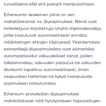
turvallisena eikä sitä pystytä manipuloimaan.
Ethereumin keskeinen piirre on sen
mahdollistamat ns. älysopimukset. Nämä ovat
lohkoketjuun kirjoitettuja lyhyitä ohjelmakoodeja,
jotka toteutuvat automaattisesti ennalta
määritettyjen ehtojen täyttyessä. Yksinkertaisia
esimerkkejä älysopimuksista ovat esimerkiksi
automaatisoidut vakuudelliset lainat, joiden
takaisinmaksu, vakuuden palautus tai vakuuden
likvidointi tapahtuu automaattisesti, ilman
osapuolten harkintaa tai kykyä manipuloida
sopimuksen toteutumista.
Ethereum-protokollan älysopimukset
mahdollistavat niitä hyödyntävien hajautettujen