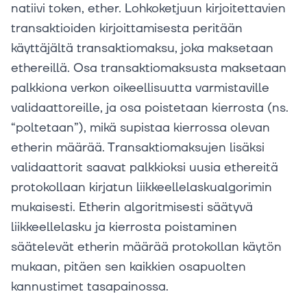
natiivi token, ether. Lohkoketjuun kirjoitettavien
transaktioiden kirjoittamisesta peritään
käyttäjältä transaktiomaksu, joka maksetaan
ethereillä. Osa transaktiomaksusta maksetaan
palkkiona verkon oikeellisuutta varmistaville
validaattoreille, ja osa poistetaan kierrosta (ns.
“poltetaan”), mikä supistaa kierrossa olevan
etherin määrää. Transaktiomaksujen lisäksi
validaattorit saavat palkkioksi uusia ethereitä
protokollaan kirjatun liikkeellelaskualgorimin
mukaisesti. Etherin algoritmisesti säätyvä
liikkeellelasku ja kierrosta poistaminen
säätelevät etherin määrää protokollan käytön
mukaan, pitäen sen kaikkien osapuolten
kannustimet tasapainossa.