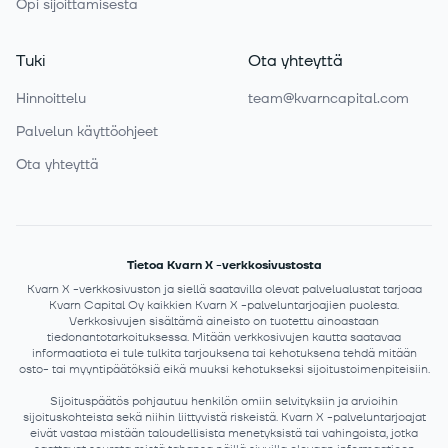
Opi sijoittamisesta
Tuki
Ota yhteyttä
Hinnoittelu
team@kvarncapital.com
Palvelun käyttöohjeet
Ota yhteyttä
Tietoa Kvarn X -verkkosivustosta
Kvarn X -verkkosivuston ja siellä saatavilla olevat palvelualustat tarjoaa
Kvarn Capital Oy kaikkien Kvarn X -palveluntarjoajien puolesta.
Verkkosivujen sisältämä aineisto on tuotettu ainoastaan
tiedonantotarkoituksessa. Mitään verkkosivujen kautta saatavaa
informaatiota ei tule tulkita tarjouksena tai kehotuksena tehdä mitään
osto- tai myyntipäätöksiä eikä muuksi kehotukseksi sijoitustoimenpiteisiin.
Sijoituspäätös pohjautuu henkilön omiin selvityksiin ja arvioihin
sijoituskohteista sekä niihin liittyvistä riskeistä. Kvarn X -palveluntarjoajat
eivät vastaa mistään taloudellisista menetyksistä tai vahingoista, jotka