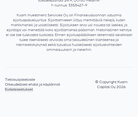
Eteläesplanadi 24 A, 00130 Helsinki
Y-tunnus: 3353427-9
Kvarn Investment Services Oy on Finanssivalvonnan valvoma
sijoituspalveluyritys. Sijoittamiseen liittyy merkittäviä riskejä, kuten
markkinariski ja volatiliteetti. Sijoituksen arvo voi nousta tai laskea, ja
sijoittaja voi menettää koko sijoittamansa pääoman. Historiallinen kehitys
ei ole tae tulevasta tuotosta. Ennen sijoituspäätöksen tekemistä asiakkaan
tulee itsenäisesti arvioida oma taloudellinen tilanteensa ja
riskinsietokykynsä sekä tutustua huolellisesti sijoituskohteiden
ominaisuuksiin ja riskeihin.
Tietosuojaseloste
©
Copyright Kvarn
Oikeudelliset ehdot ja käytännöt
Capital Oy 2026
Evästeasetukset