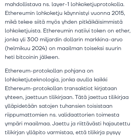
mahdollistava ns. layer-1 lohkoketjuprotokolla.
Ethereumin lohkoketju käynnistyi vuonna 2015,
mikä tekee siitä myös yhden pitkäikäisimmistä
lohkoketjuista. Ethereumin natiivi token on ether,
jonka yli 300 miljardin dollarin markkina-arvo
(helmikuu 2024) on maailman toiseksi suurin
heti bitcoinin jälkeen.
Ethereum-protokollan pohjana on
lohkoketjuteknologia, jonka avulla kaikki
Ethereum-protokollan transaktiot kirjataan
yhteen, jaettuun tilikirjaan. Tätä jaettua tilikirjaa
ylläpidetään satojen tuhansien toisistaan
riippumattomien ns. validaattorien toimesta
ympäri maailmaa. Jaettu ja riittävästi hajautettu
tilikirjan ylläpito varmistaa, että tilikirja pysyy