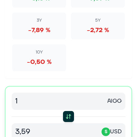
3Y
5Y
−7,89 %
−2,72 %
10Y
−0,50 %
AIGG
USD
$