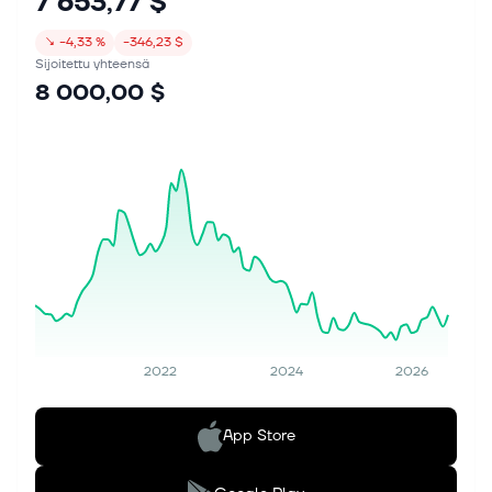
7 653,77 $
↘
−4,33 %
−346,23 $
Sijoitettu yhteensä
8 000,00 $
2022
2024
2026
App Store