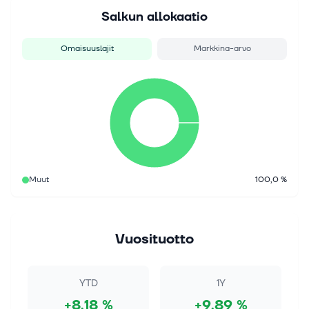
Salkun allokaatio
Omaisuuslajit
Markkina-arvo
Muut
100,0 %
Vuosituotto
YTD
1Y
+8,18 %
+9,89 %