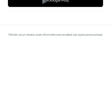
Google Play
Tämän sivun tiedot ovat informatiivisia eivätkä ole sijoitusneuvontaa.