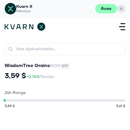
Kvarn X
Avaa
Rahoitus
WisdomTree Grains
AIGG
ETF
3,59 $
+0.76%
Tänään
24h Range
3,59 $
3,61 $