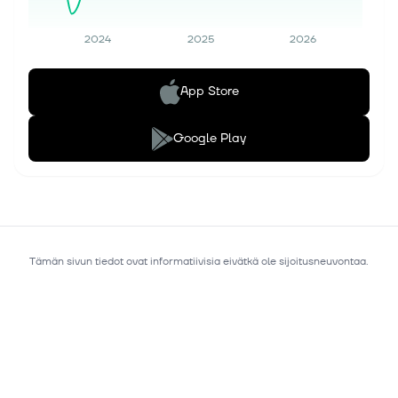
2024
2025
2026
App Store
Google Play
Tämän sivun tiedot ovat informatiivisia eivätkä ole sijoitusneuvontaa.