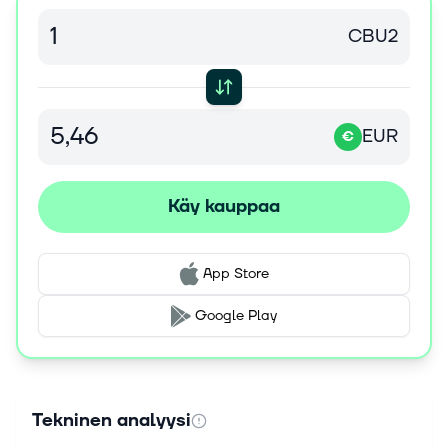
CBU2
EUR
€
Käy kauppaa
App Store
Google Play
Tekninen analyysi