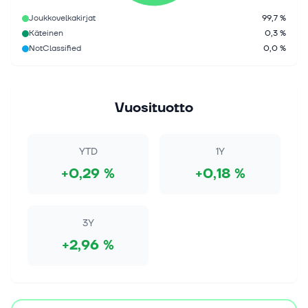
Joukkovelkakirjat
99,7 %
Käteinen
0,3 %
NotClassified
0,0 %
Vuosituotto
YTD
1Y
+0,29 %
+0,18 %
3Y
+2,96 %