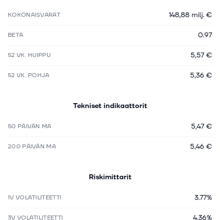
148,88 milj. €
KOKONAISVARAT
0.97
BETA
5,57 €
52 VK. HUIPPU
5,36 €
52 VK. POHJA
Tekniset indikaattorit
5,47 €
50 PÄIVÄN MA
5,46 €
200 PÄIVÄN MA
Riskimittarit
3.77%
1V VOLATILITEETTI
4.36%
3V VOLATILITEETTI