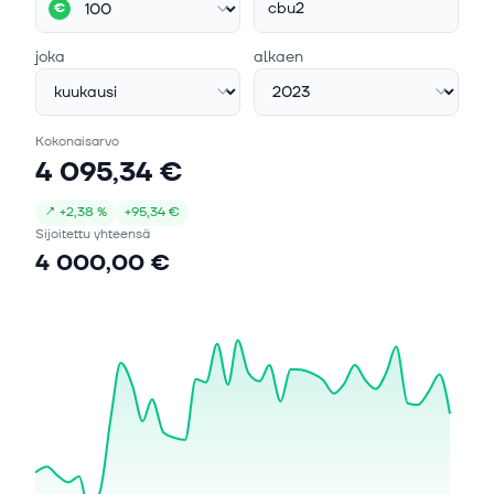
cbu2
€
joka
alkaen
Kokonaisarvo
4 095,34 €
↗
+
2,38 %
+
95,34 €
Sijoitettu yhteensä
4 000,00 €