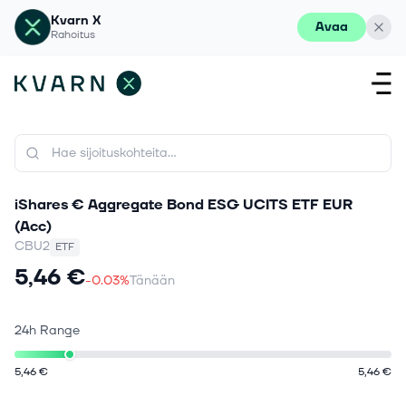
Kvarn X
Avaa
Rahoitus
iShares € Aggregate Bond ESG UCITS ETF EUR
(Acc)
CBU2
ETF
5,46 €
-0.03%
Tänään
24h Range
5,46 €
5,46 €