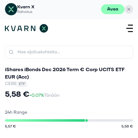
Kvarn X
Avaa
Rahoitus
iShares iBonds Dec 2026 Term € Corp UCITS ETF
EUR (Acc)
CEBE
ETF
5,58 €
+0.07%
Tänään
24h Range
5,57 €
5,58 €