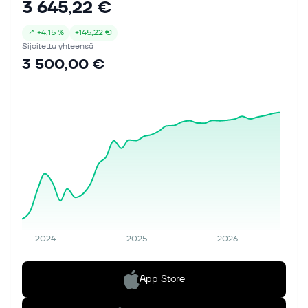
3 645,22 €
↗
+
4,15 %
+
145,22 €
Sijoitettu yhteensä
3 500,00 €
2024
2025
2026
App Store