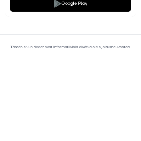
Google Play
Tämän sivun tiedot ovat informatiivisia eivätkä ole sijoitusneuvontaa.