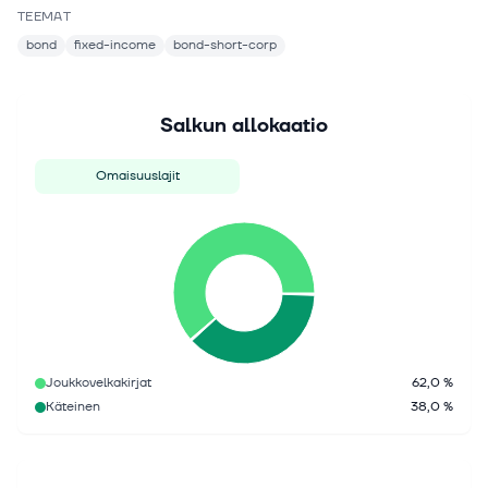
TEEMAT
bond
fixed-income
bond-short-corp
Salkun allokaatio
Omaisuuslajit
Joukkovelkakirjat
62,0 %
Käteinen
38,0 %