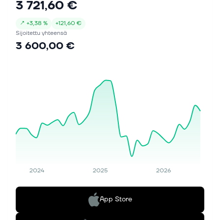
3 721,60 €
↗
+
3,38 %
+
121,60 €
Sijoitettu yhteensä
3 600,00 €
2024
2025
2026
App Store