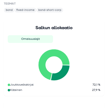
TEEMAT
bond
fixed-income
bond-short-corp
Salkun allokaatio
Omaisuuslajit
Joukkovelkakirjat
72,1 %
Käteinen
27,9 %