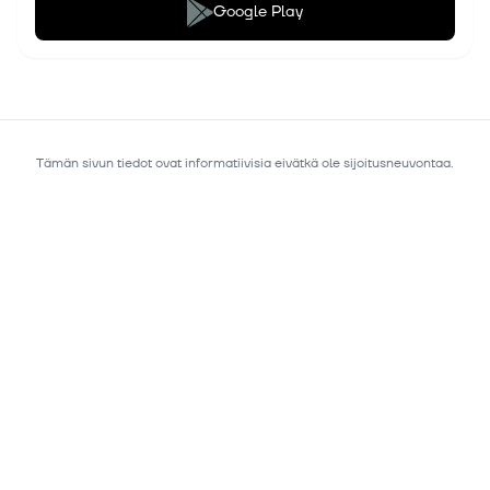
Google Play
Tämän sivun tiedot ovat informatiivisia eivätkä ole sijoitusneuvontaa.