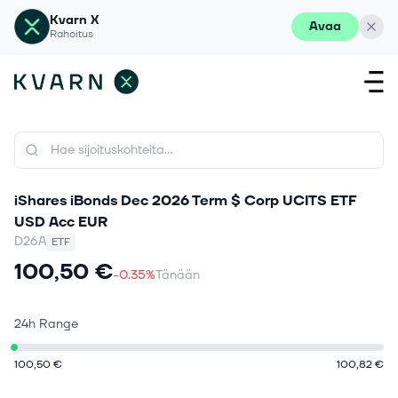
Kvarn X
Avaa
Rahoitus
iShares iBonds Dec 2026 Term $ Corp UCITS ETF
USD Acc EUR
D26A
ETF
100,50 €
-0.35%
Tänään
24h Range
100,50 €
100,82 €