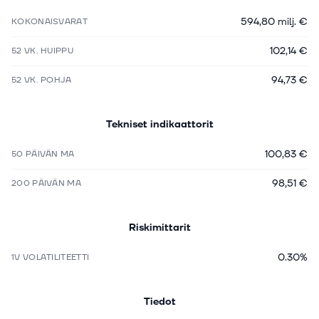
594,80 milj. €
KOKONAISVARAT
102,14 €
52 VK. HUIPPU
94,73 €
52 VK. POHJA
Tekniset indikaattorit
100,83 €
50 PÄIVÄN MA
98,51 €
200 PÄIVÄN MA
Riskimittarit
0.30%
1V VOLATILITEETTI
Tiedot