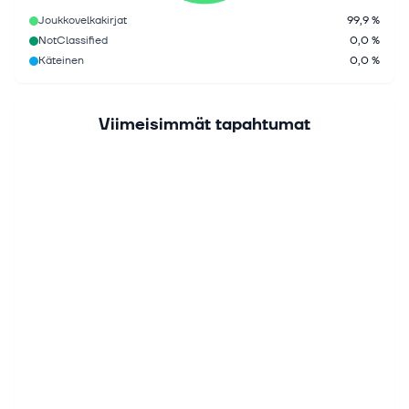
Joukkovelkakirjat
99,9 %
NotClassified
0,0 %
Käteinen
0,0 %
Viimeisimmät tapahtumat