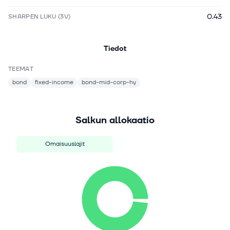
0.43
SHARPEN LUKU (3V)
Tiedot
TEEMAT
bond
fixed-income
bond-mid-corp-hy
Salkun allokaatio
Omaisuuslajit