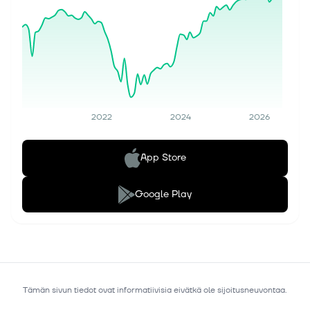
2022
2024
2026
App Store
Google Play
Tämän sivun tiedot ovat informatiivisia eivätkä ole sijoitusneuvontaa.