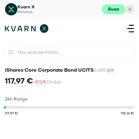
Kvarn X
Avaa
Rahoitus
iShares Core Corporate Bond UCITS
EUN5
ETF
117,97 €
-0.12%
Tänään
24h Range
117,97 €
118,16 €