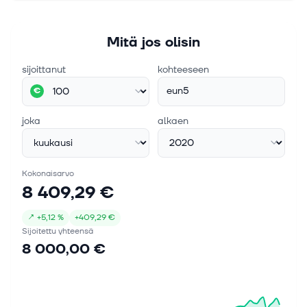
Mitä jos olisin
sijoittanut
kohteeseen
eun5
€
joka
alkaen
Kokonaisarvo
8 409,29 €
↗
+
5,12 %
+
409,29 €
Sijoitettu yhteensä
8 000,00 €