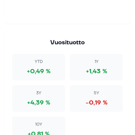
Vuosituotto
YTD
1Y
+0,49 %
+1,43 %
3Y
5Y
+4,39 %
−0,19 %
10Y
+0,81 %