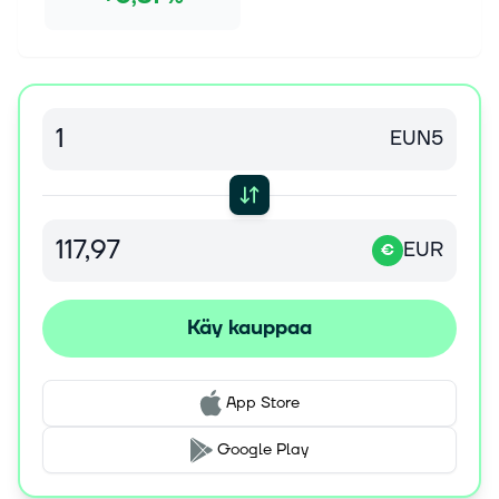
EUN5
EUR
€
Käy kauppaa
App Store
Google Play