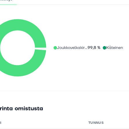
Joukkovelkakirjat
99,8 %
Käteinen
rinta omistusta
I
TUNNUS