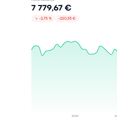
7 779,67 €
↘
−2,75 %
−220,33 €
2021
2