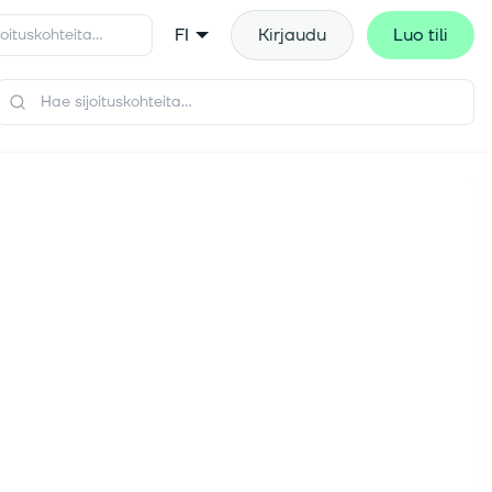
FI
Kirjaudu
Luo tili