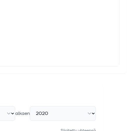
alkaen
Sijoitettu yhteensä