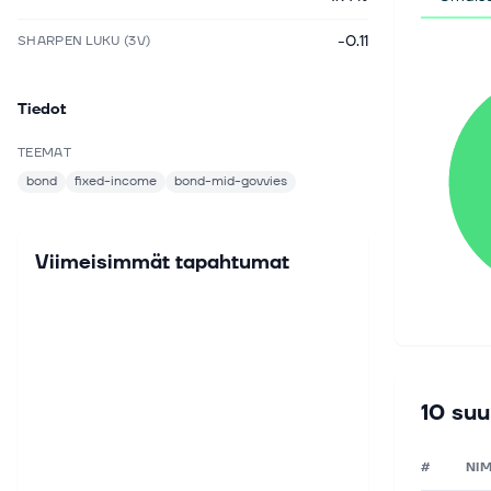
-0.11
SHARPEN LUKU (3V)
Tiedot
TEEMAT
bond
fixed-income
bond-mid-govvies
Viimeisimmät tapahtumat
10 suu
#
NIM