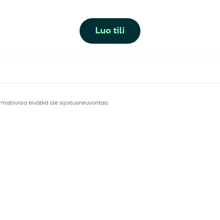
Luo tili
matiivisia eivätkä ole sijoitusneuvontaa.