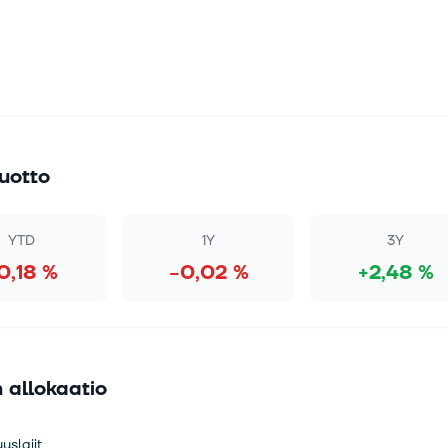
uotto
YTD
1Y
3Y
0,18 %
−0,02 %
+2,48 %
 allokaatio
uslajit