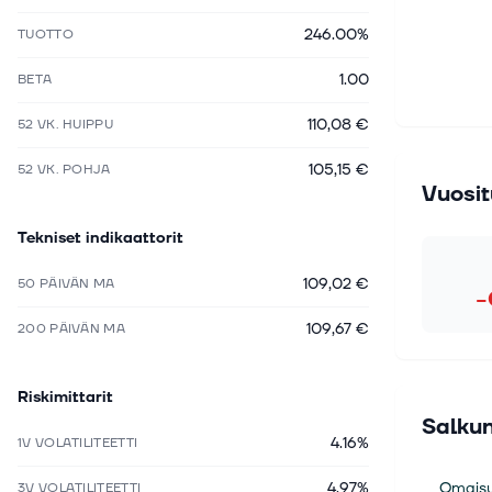
246.00%
TUOTTO
1.00
BETA
110,08 €
52 VK. HUIPPU
105,15 €
52 VK. POHJA
Vuosit
Tekniset indikaattorit
109,02 €
50 PÄIVÄN MA
−
109,67 €
200 PÄIVÄN MA
Riskimittarit
Salkun
4.16%
1V VOLATILITEETTI
4.97%
Omaisu
3V VOLATILITEETTI