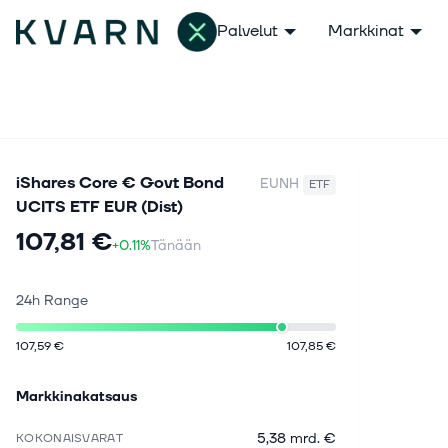
Palvelut
Markkinat
iShares Core € Govt Bond
EUNH
ETF
UCITS ETF EUR (Dist)
107,81 €
+0.11%
Tänään
24h Range
107,59 €
107,85 €
Markkinakatsaus
5,38 mrd. €
KOKONAISVARAT