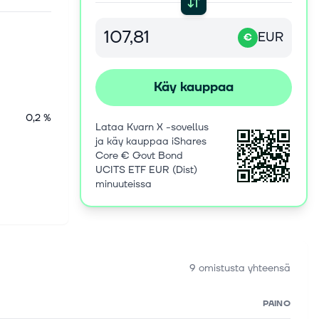
EUR
€
Käy kauppaa
0,2 %
Lataa Kvarn X -sovellus
ja käy kauppaa iShares
Core € Govt Bond
UCITS ETF EUR (Dist)
minuuteissa
9 omistusta yhteensä
PAINO