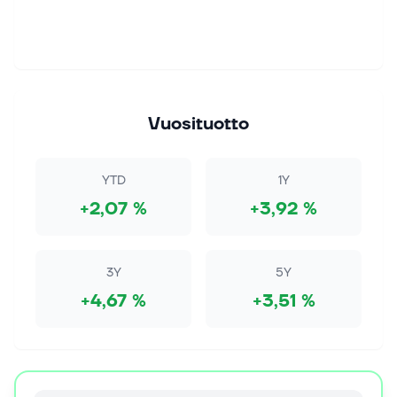
Vuosituotto
YTD
1Y
+2,07 %
+3,92 %
3Y
5Y
+4,67 %
+3,51 %