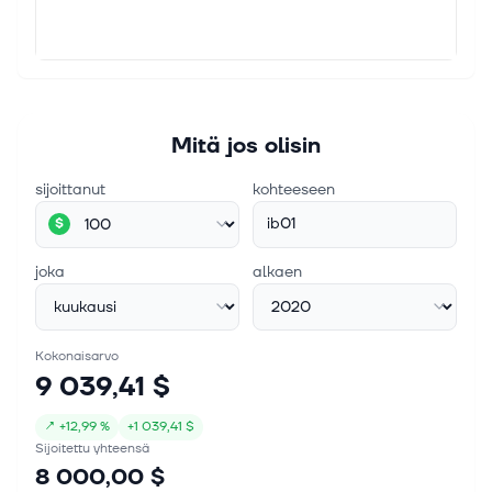
Mitä jos olisin
sijoittanut
kohteeseen
ib01
$
joka
alkaen
Kokonaisarvo
9 039,41 $
↗
+
12,99 %
+
1 039,41 $
Sijoitettu yhteensä
8 000,00 $