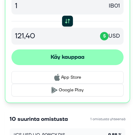
IB01
USD
$
Käy kauppaa
App Store
Google Play
10 suurinta omistusta
1 omistusta yhteensä
ICS USD LIQ-AGNCY DIS
9,88 %
1