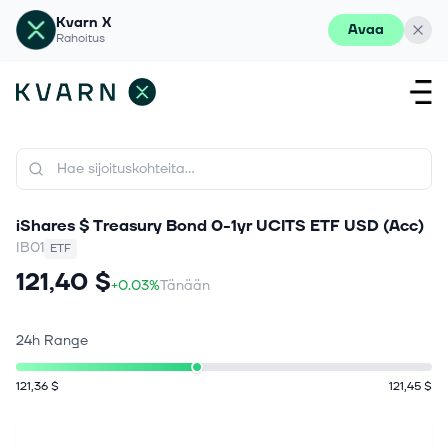
Kvarn X
Avaa
Rahoitus
iShares $ Treasury Bond 0-1yr UCITS ETF USD (Acc)
IB01
ETF
121,40 $
+0.03%
Tänään
24h Range
121,36 $
121,45 $