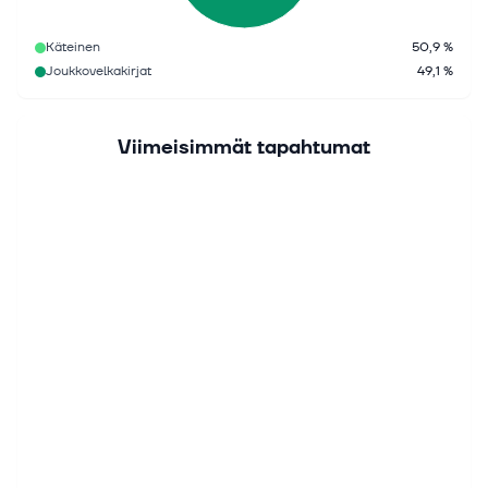
Käteinen
50,9 %
Joukkovelkakirjat
49,1 %
Viimeisimmät tapahtumat