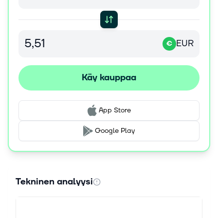
EUR
€
Käy kauppaa
App Store
Google Play
Tekninen analyysi