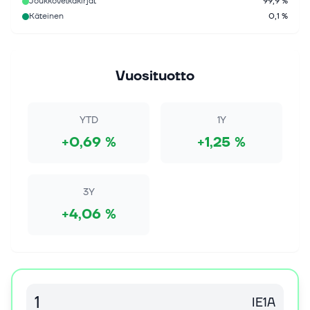
Joukkovelkakirjat
99,9 %
Käteinen
0,1 %
Vuosituotto
YTD
1Y
+0,69 %
+1,25 %
3Y
+4,06 %
IE1A