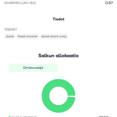
0.57
SHARPEN LUKU (3V)
Tiedot
TEEMAT
bond
fixed-income
bond-short-corp
Salkun allokaatio
Omaisuuslajit