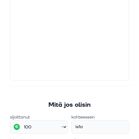
Mitä jos olisin
sijoittanut
kohteeseen
ie1a
€