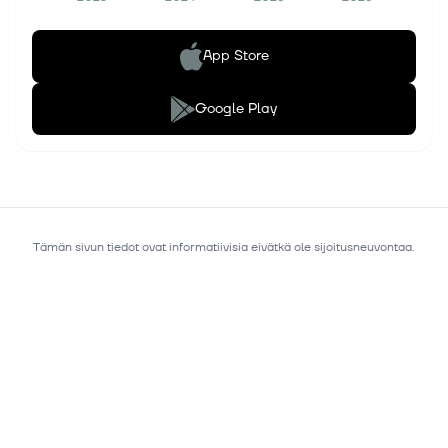
App Store
Google Play
Tämän sivun tiedot ovat informatiivisia eivätkä ole sijoitusneuvontaa.