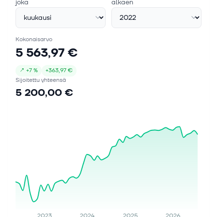
joka
alkaen
Kokonaisarvo
5 563,97 €
↗
+
7 %
+
363,97 €
Sijoitettu yhteensä
5 200,00 €
2023
2024
2025
2026