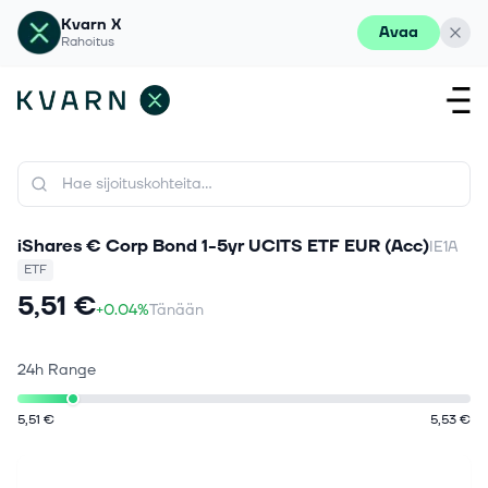
Kvarn X
Avaa
Rahoitus
iShares € Corp Bond 1-5yr UCITS ETF EUR (Acc)
IE1A
ETF
5,51 €
+0.04%
Tänään
24h Range
5,51 €
5,53 €