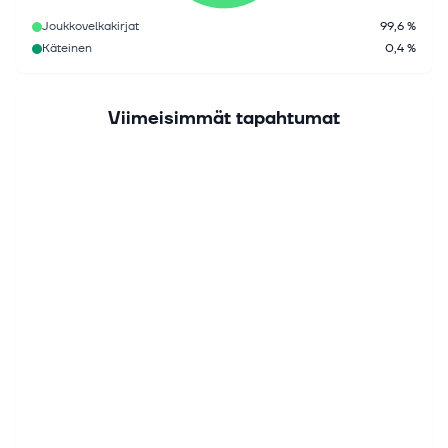
Joukkovelkakirjat
99,6 %
Käteinen
0,4 %
Viimeisimmät tapahtumat