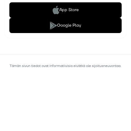
App Store
Google Play
Tämän sivun tiedot ovat informatiivisia eivätkä ole sijoitusneuvontaa.