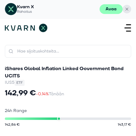
Kvarn X
Avaa
Rahoitus
iShares Global Inflation Linked Government Bond
UCITS
IUS5
ETF
142,99 €
-0.14%
Tänään
24h Range
142,86 €
143,17 €