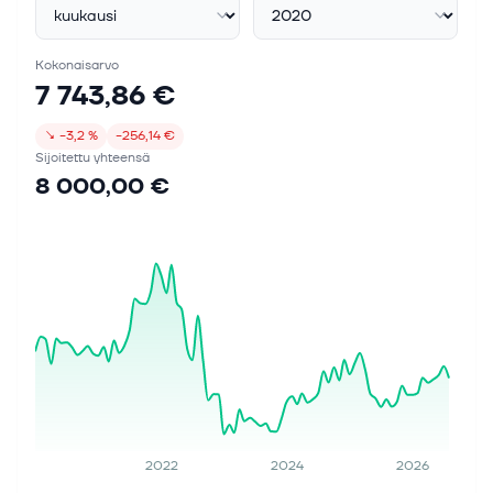
Kokonaisarvo
7 743,86 €
↘
−3,2 %
−256,14 €
Sijoitettu yhteensä
8 000,00 €
2022
2024
2026