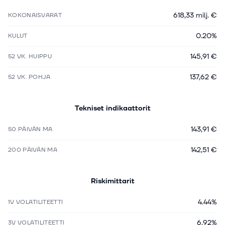
618,33 milj. €
KOKONAISVARAT
0.20%
KULUT
145,91 €
52 VK. HUIPPU
137,62 €
52 VK. POHJA
Tekniset indikaattorit
143,91 €
50 PÄIVÄN MA
142,51 €
200 PÄIVÄN MA
Riskimittarit
4.44%
1V VOLATILITEETTI
6.92%
3V VOLATILITEETTI