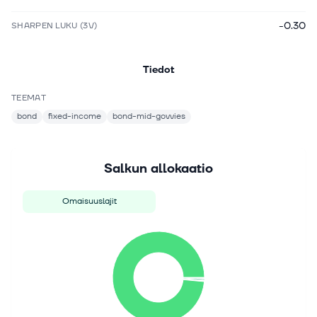
-0.30
SHARPEN LUKU (3V)
Tiedot
TEEMAT
bond
fixed-income
bond-mid-govvies
Salkun allokaatio
Omaisuuslajit