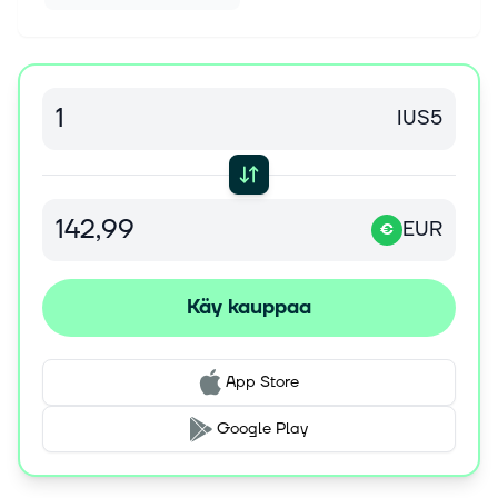
IUS5
EUR
€
Käy kauppaa
App Store
Google Play