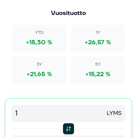
Vuosituotto
YTD
1Y
+15,30 %
+26,57 %
3Y
5Y
+21,65 %
+15,22 %
LYMS