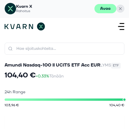
Kvarn X
Avaa
Rahoitus
Amundi Nasdaq-100 II UCITS ETF Acc EUR
LYMS
ETF
104,40 €
+0.33%
Tänään
24h Range
103,96 €
104,40 €