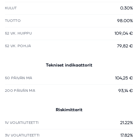
0.30%
KULUT
98.00%
TUOTTO
109,04 €
52 VK. HUIPPU
79,82 €
52 VK. POHJA
Tekniset indikaattorit
104,25 €
50 PÄIVÄN MA
93,14 €
200 PÄIVÄN MA
Riskimittarit
21.22%
1V VOLATILITEETTI
17.82%
3V VOLATILITEETTI