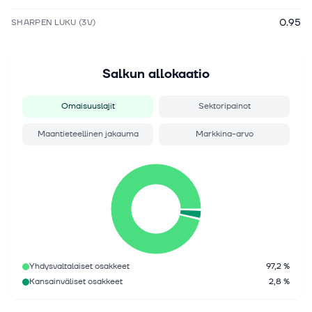
0.95
SHARPEN LUKU (3V)
Salkun allokaatio
Omaisuuslajit
Sektoripainot
Maantieteellinen jakauma
Markkina-arvo
Yhdysvaltalaiset osakkeet
97,2 %
Kansainväliset osakkeet
2,8 %