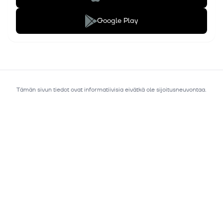
Google Play
Tämän sivun tiedot ovat informatiivisia eivätkä ole sijoitusneuvontaa.