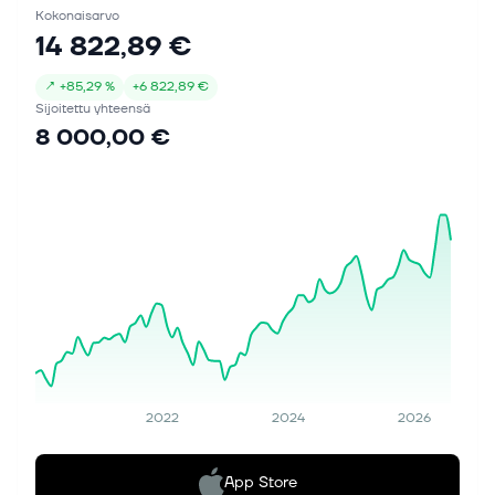
Kokonaisarvo
14 822,89 €
↗
+
85,29 %
+
6 822,89 €
Sijoitettu yhteensä
8 000,00 €
2022
2024
2026
App Store