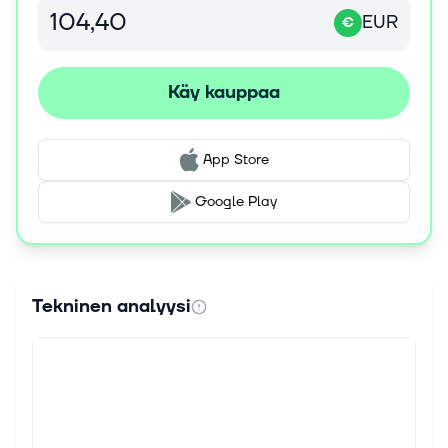
EUR
€
Käy kauppaa
App Store
Google Play
Tekninen analyysi