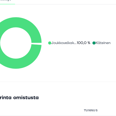
Joukkovelkakirjat
100,0 %
Käteinen
rinta omistusta
TUNNUS