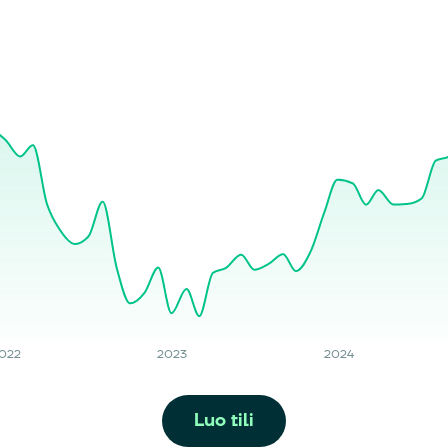
022
2023
2024
Luo tili