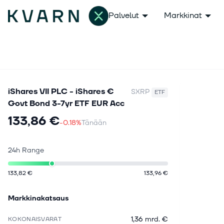
Palvelut
Markkinat
iShares VII PLC - iShares €
SXRP
ETF
Govt Bond 3-7yr ETF EUR Acc
133,86 €
-0.18%
Tänään
24h Range
133,82 €
133,96 €
Markkinakatsaus
1,36 mrd. €
KOKONAISVARAT