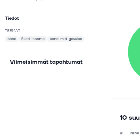
Tiedot
TEEMAT
bond
fixed-income
bond-mid-govvies
Viimeisimmät tapahtumat
10 suu
#
NIMI