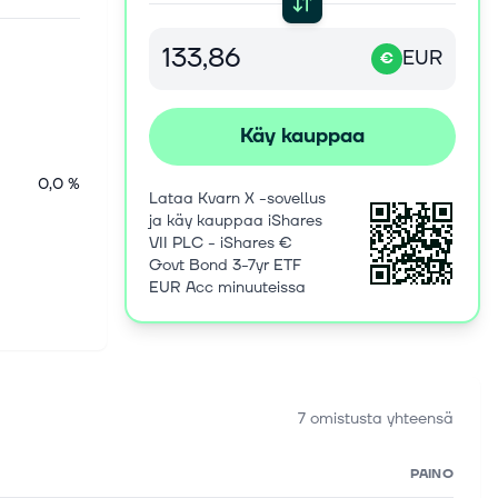
EUR
€
Käy kauppaa
0,0 %
Lataa Kvarn X -sovellus
ja käy kauppaa iShares
VII PLC - iShares €
Govt Bond 3-7yr ETF
EUR Acc minuuteissa
7 omistusta yhteensä
PAINO