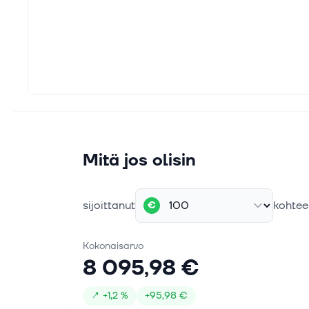
Mitä jos olisin
sijoittanut
kohtee
€
Kokonaisarvo
8 095,98 €
↗
+
1,2 %
+
95,98 €