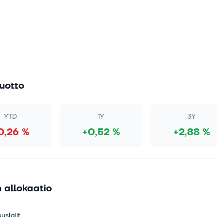
uotto
YTD
1Y
3Y
0,26 %
+0,52 %
+2,88 %
 allokaatio
uslajit