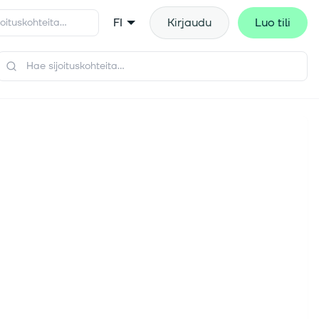
FI
Kirjaudu
Luo tili