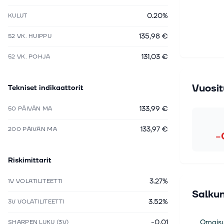
0.20%
KULUT
135,98 €
52 VK. HUIPPU
131,03 €
52 VK. POHJA
Vuosit
Tekniset indikaattorit
133,99 €
50 PÄIVÄN MA
133,97 €
200 PÄIVÄN MA
−
Riskimittarit
3.27%
1V VOLATILITEETTI
Salkun
3.52%
3V VOLATILITEETTI
-0.01
Omaisu
SHARPEN LUKU (3V)