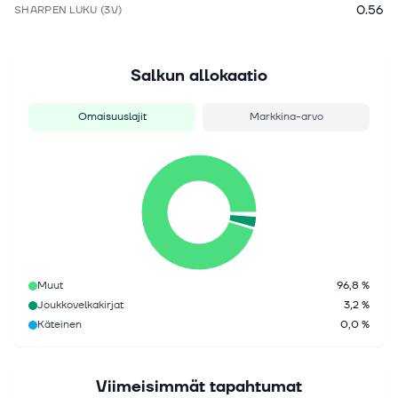
0.56
SHARPEN LUKU (3V)
Salkun allokaatio
Omaisuuslajit
Markkina-arvo
Muut
96,8 %
Joukkovelkakirjat
3,2 %
Käteinen
0,0 %
Viimeisimmät tapahtumat