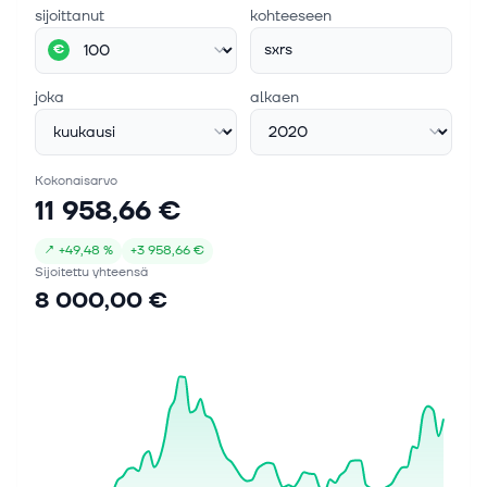
sijoittanut
kohteeseen
sxrs
€
joka
alkaen
Kokonaisarvo
11 958,66 €
↗
+
49,48 %
+
3 958,66 €
Sijoitettu yhteensä
8 000,00 €