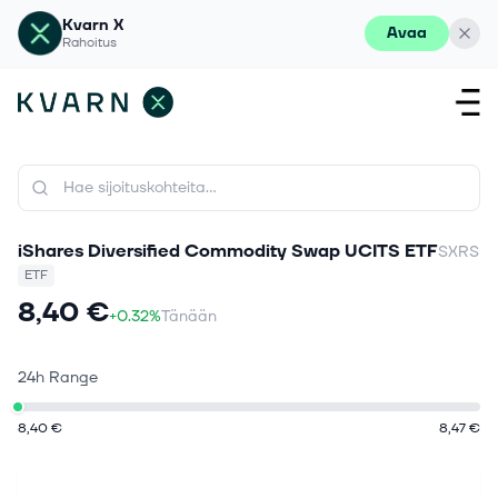
Kvarn X
Avaa
Rahoitus
iShares Diversified Commodity Swap UCITS ETF
SXRS
ETF
8,40 €
+0.32%
Tänään
24h Range
8,40 €
8,47 €