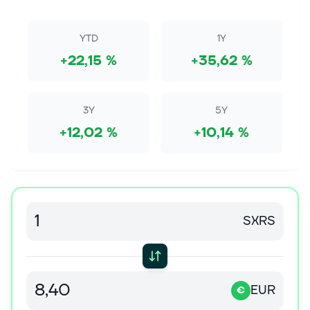
YTD
1Y
+22,15 %
+35,62 %
3Y
5Y
+12,02 %
+10,14 %
SXRS
EUR
€