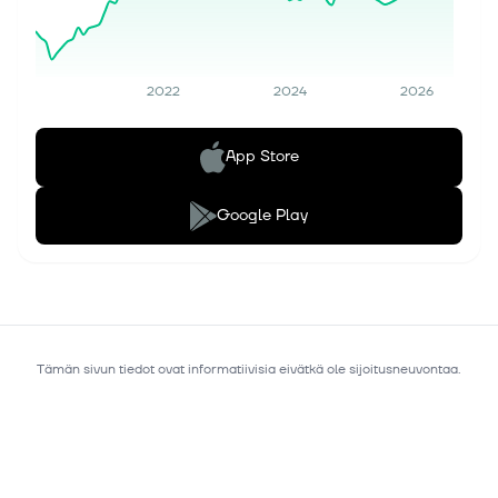
2022
2024
2026
App Store
Google Play
Tämän sivun tiedot ovat informatiivisia eivätkä ole sijoitusneuvontaa.