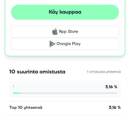
Käy kauppaa
App Store
Google Play
10 suurinta omistusta
1 omistusta yhteensä
1
3,16 %
Top 10 yhteensä
3,16 %