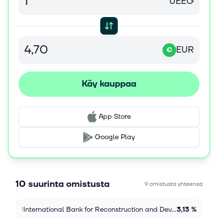
UEEG
EUR
€
Käy kauppaa
App Store
Google Play
10 suurinta omistusta
9 omistusta yhteensä
International Bank for Reconstruction and Development 0.63%
3,13 %
1