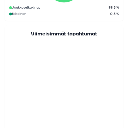
Joukkovelkakirjat
99,5 %
Käteinen
0,5 %
Viimeisimmät tapahtumat