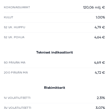
120,06 milj. €
KOKONAISVARAT
1.00%
KULUT
4,79 €
52 VK. HUIPPU
4,64 €
52 VK. POHJA
Tekniset indikaattorit
4,69 €
50 PÄIVÄN MA
4,72 €
200 PÄIVÄN MA
Riskimittarit
2.31%
1V VOLATILITEETTI
3.07%
3V VOLATILITEETTI