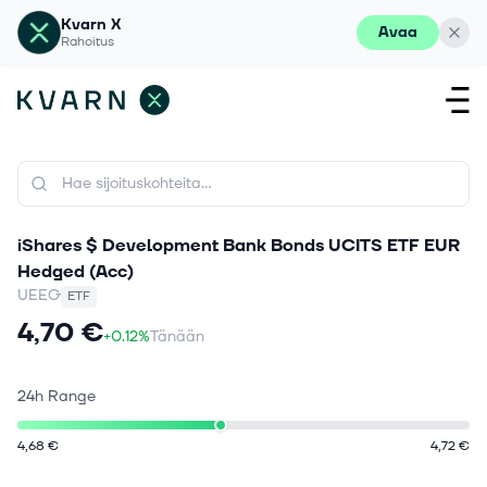
Kvarn X
Avaa
Rahoitus
iShares $ Development Bank Bonds UCITS ETF EUR
Hedged (Acc)
UEEG
ETF
4,70 €
+0.12%
Tänään
24h Range
4,68 €
4,72 €