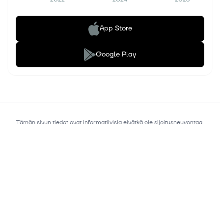
App Store
Google Play
Tämän sivun tiedot ovat informatiivisia eivätkä ole sijoitusneuvontaa.