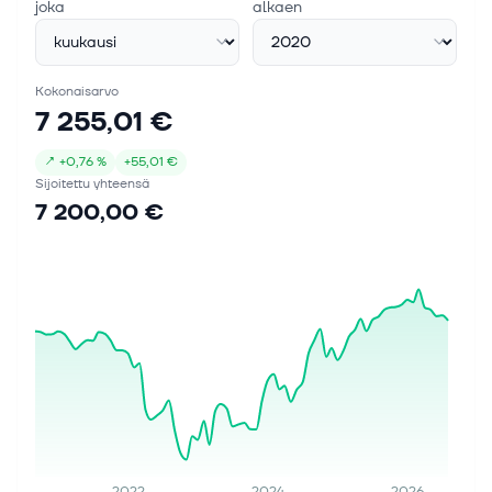
joka
alkaen
Kokonaisarvo
7 255,01 €
↗
+
0,76 %
+
55,01 €
Sijoitettu yhteensä
7 200,00 €
2022
2024
2026