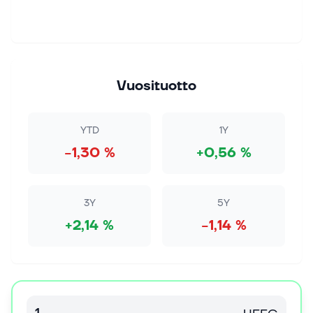
Vuosituotto
YTD
1Y
−1,30 %
+0,56 %
3Y
5Y
+2,14 %
−1,14 %