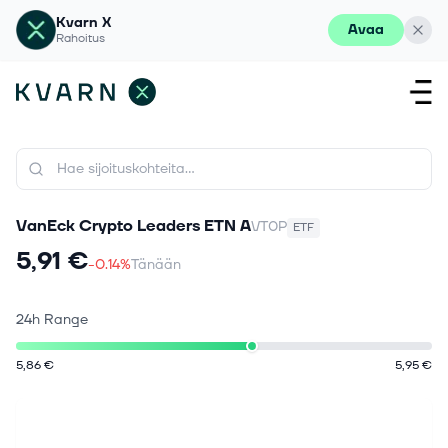
Kvarn X
Avaa
Rahoitus
VanEck Crypto Leaders ETN A
VT0P
ETF
5,91 €
-0.14%
Tänään
24h Range
5,86 €
5,95 €