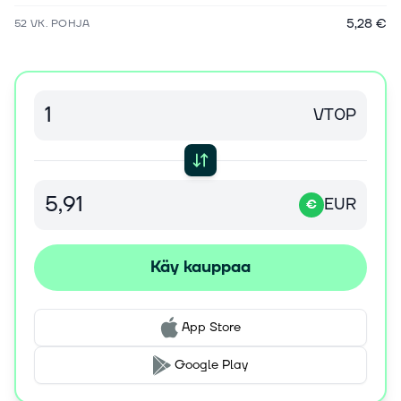
5,28 €
52 VK. POHJA
VT0P
EUR
€
Käy kauppaa
App Store
Google Play