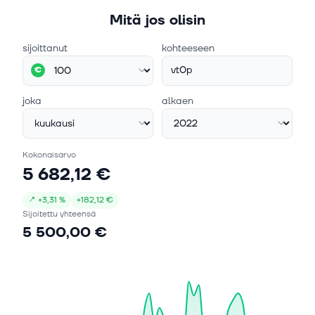
Mitä jos olisin
sijoittanut
kohteeseen
vt0p
€
joka
alkaen
Kokonaisarvo
5 682,12 €
↗
+
3,31 %
+
182,12 €
Sijoitettu yhteensä
5 500,00 €