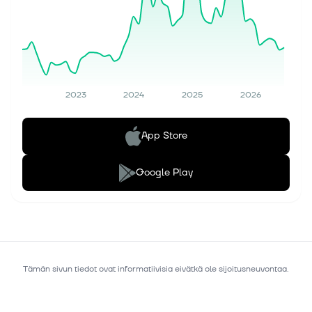
2023
2024
2025
2026
App Store
Google Play
Tämän sivun tiedot ovat informatiivisia eivätkä ole sijoitusneuvontaa.