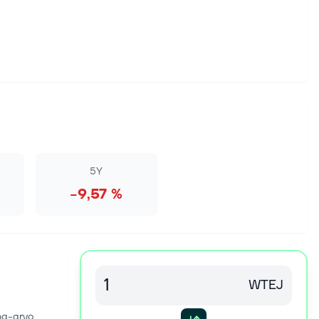
5Y
−9,57 %
WTEJ
na-arvo