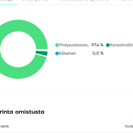
Yhdysvaltalaiset osakkeet
97,4 %
Käteinen
0,0 %
rinta omistusta
NIMI
TUN