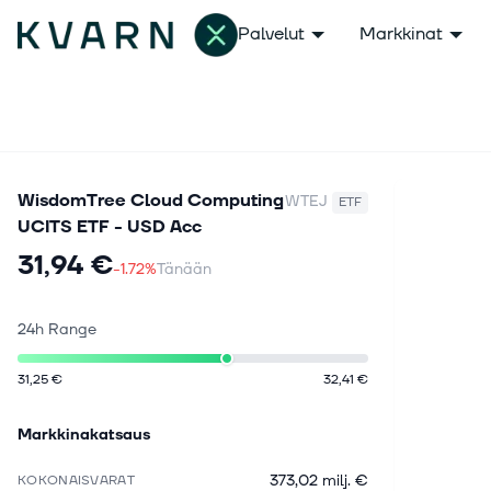
Palvelut
Markkinat
WisdomTree Cloud Computing
WTEJ
ETF
UCITS ETF - USD Acc
31,94 €
-1.72%
Tänään
24h Range
31,25 €
32,41 €
Markkinakatsaus
373,02 milj. €
KOKONAISVARAT