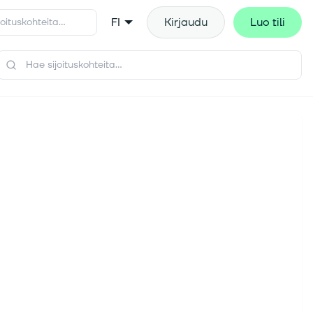
FI
Kirjaudu
Luo tili