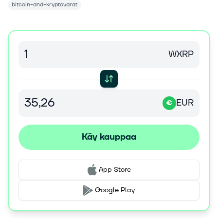
bitcoin-and-kryptovarat
WXRP
EUR
€
Käy kauppaa
App Store
Google Play