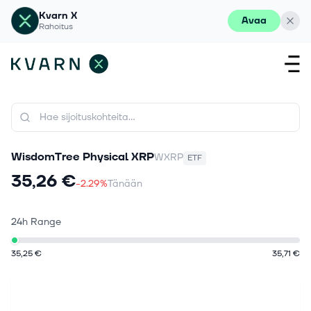
Kvarn X
Avaa
Rahoitus
WisdomTree Physical XRP
WXRP
ETF
35,26 €
-2.29%
Tänään
24h Range
35,25 €
35,71 €