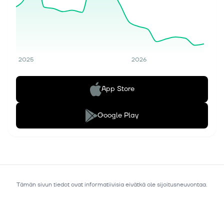
2025
2026
App Store
Google Play
Tämän sivun tiedot ovat informatiivisia eivätkä ole sijoitusneuvontaa.