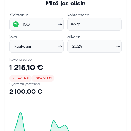
Mitä jos olisin
sijoittanut
kohteeseen
wxrp
€
joka
alkaen
Kokonaisarvo
1 215,10 €
↘
−42,14 %
−884,90 €
Sijoitettu yhteensä
2 100,00 €