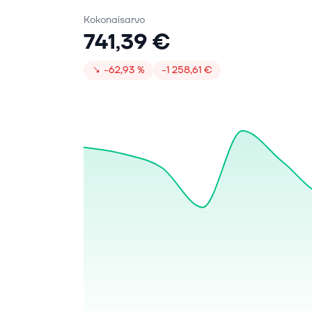
Kokonaisarvo
741,39 €
↘
−62,93 %
−1 258,61 €