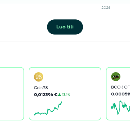
2026
Luo tili
BOOK O
Coin98
0,00051
0,012396 €
▲
13.1%