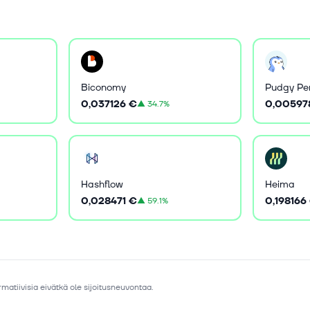
Biconomy
Pudgy Pe
0,037126 €
0,00597
▲
34.7%
Hashflow
Heima
0,028471 €
0,198166
▲
59.1%
matiivisia eivätkä ole sijoitusneuvontaa.