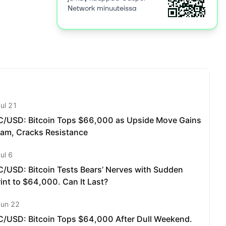
am
Network minuuteissa
ers, not
out learning