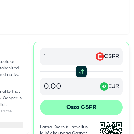
CSPR
ssets on-
 tokenized
and native
EUR
€
nality that
s. Casper is
lel,
Osta CSPR
e same
Lataa Kvarn X -sovellus
developer
ja käy kauppaa Casper