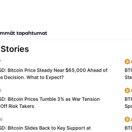
lity. Supporting Rust, WebAssembly (WASM), and SDKs in mainstre
like JavaScript, Python, and Go, Casper enables millions of develop
specialists, to build production-grade blockchain applications with
 domain-specific tools.
immät tapahtumat