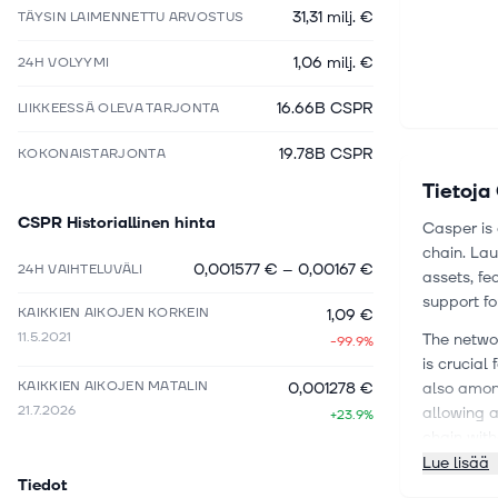
31,31 milj. €
TÄYSIN LAIMENNETTU ARVOSTUS
1,06 milj. €
24H VOLYYMI
16.66B CSPR
LIIKKEESSÄ OLEVA TARJONTA
19.78B CSPR
KOKONAISTARJONTA
Tietoja
CSPR
Historiallinen hinta
Casper is 
chain. Lau
0,001577 €
–
0,00167 €
24H VAIHTELUVÄLI
assets, fe
support fo
KAIKKIEN AIKOJEN KORKEIN
1,09 €
11.5.2021
The networ
-99.9%
is crucial
KAIKKIEN AIKOJEN MATALIN
0,001278 €
also among
21.7.2026
allowing a
+23.9%
chain with
Lue lisää
Offering 
Tiedot