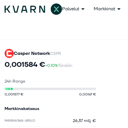
Palvelut
Markkinat
Casper Network
CSPR
0,001584 €
+0.10%
Tänään
24h Range
0,001577 €
0,00167 €
Markkinakatsaus
26,37 milj. €
MARKKINA-ARVO