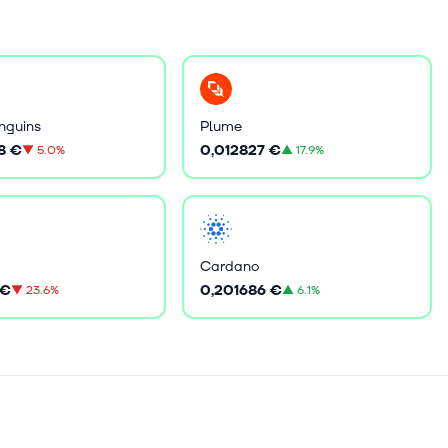
nguins
Plume
8 €
0,012827 €
▼
5.0%
▲
17.9%
Cardano
 €
0,201686 €
▼
23.6%
▲
6.1%