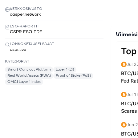
accessibi
languages 
VERKKOSIVUSTO
just Web3 
casper.network
obscure or
ESG-RAPORTTI
CSPR ESG PDF
Viimeis
LOHKOKETJUSELAAJAT
cspr.live
KATEGORIAT
Smart Contract Platform
Layer 1 (L1)
Real World Assets (RWA)
Proof of Stake (PoS)
GMCI Layer 1 Index