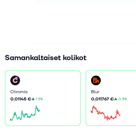
Samankaltaiset kolikot
Chromia
Blur
0,01145 €
0,011767 €
▲
1.3%
▲
0.3%