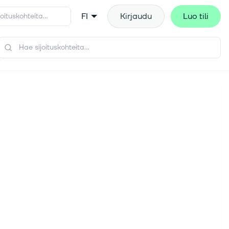
FI
Kirjaudu
Luo tili