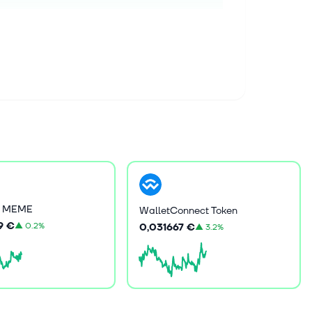
F MEME
WalletConnect Token
9 €
▲
0.2%
0,031667 €
▲
3.2%