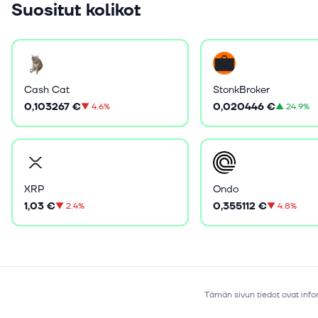
Suositut kolikot
Cash Cat
StonkBroker
0,103267 €
0,020446 €
▼
4.6%
▲
24.9%
XRP
Ondo
1,03 €
0,355112 €
▼
2.4%
▼
4.8%
Tämän sivun tiedot ovat infor