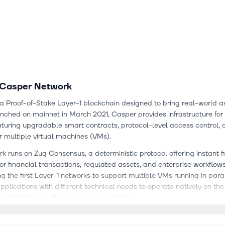
Casper Network
a Proof-of-Stake Layer-1 blockchain designed to bring real-world a
nched on mainnet in March 2021, Casper provides infrastructure for
aturing upgradable smart contracts, protocol-level access control, 
r multiple virtual machines (VMs).
k runs on Zug Consensus, a deterministic protocol offering instant fi
 for financial transactions, regulated assets, and enterprise workflow
 the first Layer-1 networks to support multiple VMs running in paral
pplications with different technical needs to operate natively on th
out relying on rollups or Layer-2 solutions.
a familiar and modern development environment, Casper prioritizes 