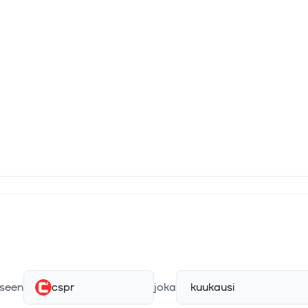
seen
cspr
joka