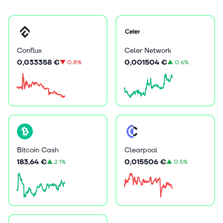
Conflux
Celer Network
0,033358 €
0,001504 €
▼
0.8%
▲
0.6%
Bitcoin Cash
Clearpool
183,64 €
0,015506 €
▲
2.1%
▲
0.5%