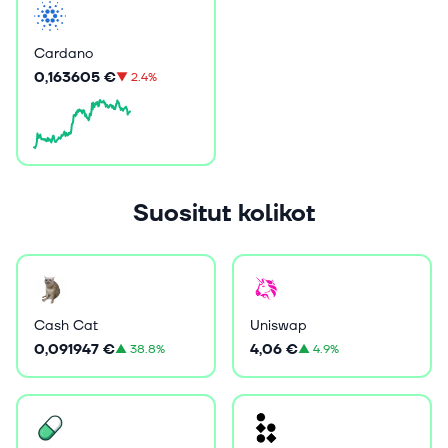
Cardano
0,163605 €
▼
2.4%
Suositut kolikot
Cash Cat
Uniswap
0,091947 €
4,06 €
▲
38.8%
▲
4.9%