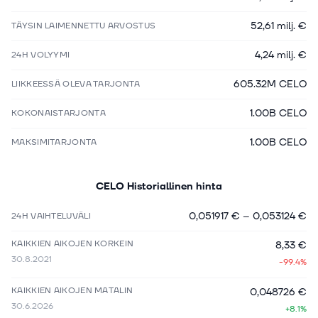
52,61 milj. €
TÄYSIN LAIMENNETTU ARVOSTUS
4,24 milj. €
24H VOLYYMI
605.32M CELO
LIIKKEESSÄ OLEVA TARJONTA
1.00B CELO
KOKONAISTARJONTA
1.00B CELO
MAKSIMITARJONTA
CELO
Historiallinen hinta
0,051917 €
–
0,053124 €
24H VAIHTELUVÄLI
KAIKKIEN AIKOJEN KORKEIN
8,33 €
30.8.2021
-99.4%
KAIKKIEN AIKOJEN MATALIN
0,048726 €
30.6.2026
+8.1%