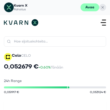
Kvarn X
Avaa
Rahoitus
Celo
CELO
0,052679 €
+0.60%
Tänään
24h Range
0,051917 €
0,053124 €