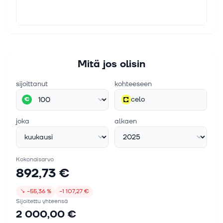
Mitä jos olisin
sijoittanut
kohteeseen
celo
€
joka
alkaen
Kokonaisarvo
892,73 €
↘
−55,36 %
−1 107,27 €
Sijoitettu yhteensä
2 000,00 €