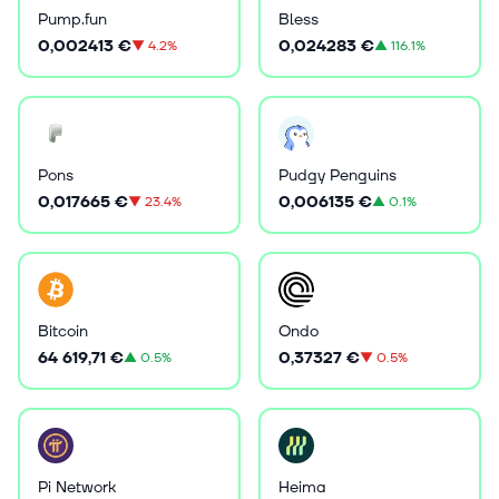
Pump.fun
Bless
0,002413 €
0,024283 €
▼
4.2%
▲
116.1%
Pons
Pudgy Penguins
0,017665 €
0,006135 €
▼
23.4%
▲
0.1%
Bitcoin
Ondo
64 619,71 €
0,37327 €
▲
0.5%
▼
0.5%
Pi Network
Heima