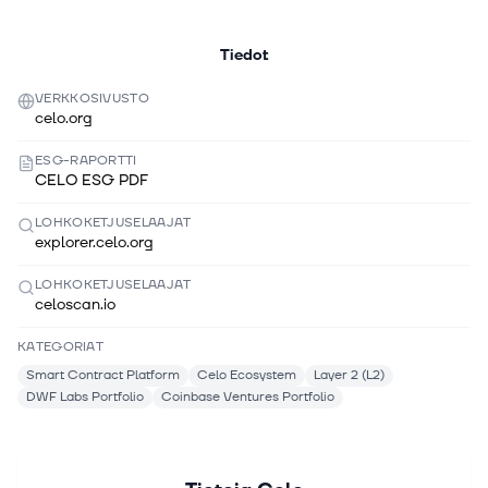
Tiedot
VERKKOSIVUSTO
celo.org
ESG-RAPORTTI
CELO ESG PDF
LOHKOKETJUSELAAJAT
explorer.celo.org
LOHKOKETJUSELAAJAT
celoscan.io
KATEGORIAT
Smart Contract Platform
Celo Ecosystem
Layer 2 (L2)
DWF Labs Portfolio
Coinbase Ventures Portfolio