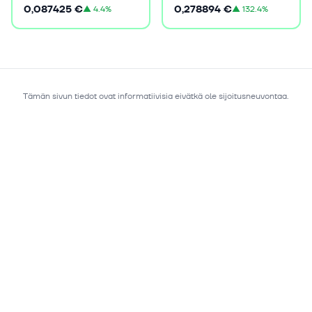
0,087425 €
0,278894 €
▲
4.4%
▲
132.4%
Tämän sivun tiedot ovat informatiivisia eivätkä ole sijoitusneuvontaa.