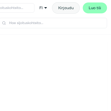
FI
Kirjaudu
Luo tili