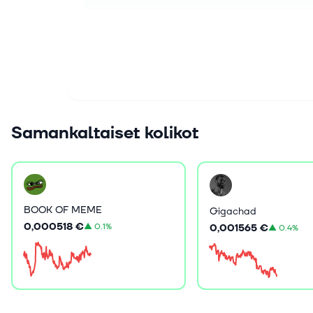
Samankaltaiset kolikot
BOOK OF MEME
Gigachad
0,000518 €
▲
0.1%
0,001565 €
▲
0.4%