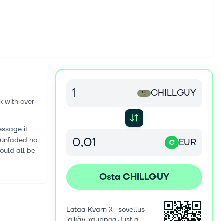
CHILLGUY
k with over
essage it
 unfaded no
EUR
€
could all be
Osta CHILLGUY
Lataa Kvarn X -sovellus
ja käy kauppaa Just a