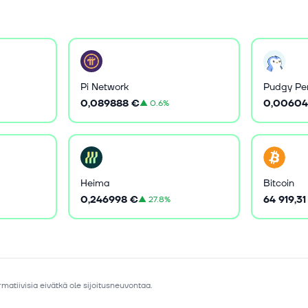
Pi Network
Pudgy Pe
0,089888 €
0,00604
▲
0.6%
Heima
Bitcoin
0,246998 €
64 919,31
▲
27.8%
matiivisia eivätkä ole sijoitusneuvontaa.