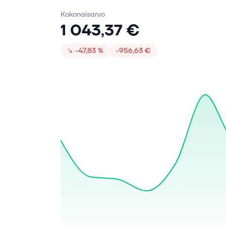
Kokonaisarvo
1 043,37 €
↘
−47,83 %
−956,63 €