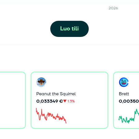
2026
Luo tili
Peanut the Squirrel
Brett
0,033349 €
0,00350
▼
1.3%