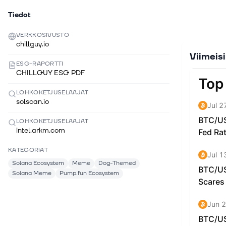
Tiedot
VERKKOSIVUSTO
chillguy.io
Viimeis
ESG-RAPORTTI
CHILLGUY ESG PDF
LOHKOKETJUSELAAJAT
solscan.io
LOHKOKETJUSELAAJAT
intel.arkm.com
KATEGORIAT
Solana Ecosystem
Meme
Dog-Themed
Solana Meme
Pump.fun Ecosystem