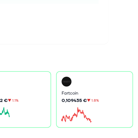
Fartcoin
2 €
0,109435 €
▼
1.1%
▼
1.8%