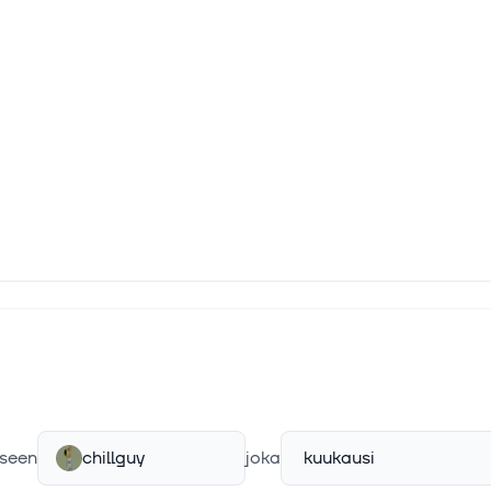
seen
chillguy
joka