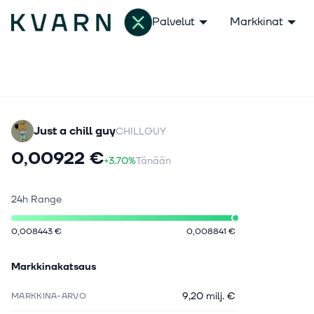
Palvelut
Markkinat
Just a chill guy
CHILLGUY
0,00922 €
+3.70%
Tänään
24h Range
0,008443 €
0,008841 €
Markkinakatsaus
9,20 milj. €
MARKKINA-ARVO