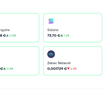
nguins
Solana
8 €
73,70 €
▲
0.5%
▲
1.2%
Zebec Network
 €
0,001729 €
▲
0.6%
▼
2.6%