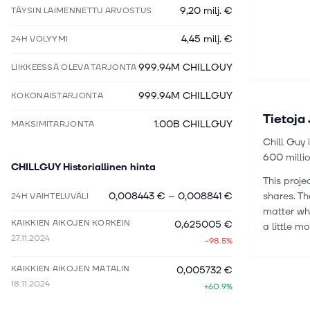
9,20 milj. €
TÄYSIN LAIMENNETTU ARVOSTUS
4,45 milj. €
24H VOLYYMI
999.94M CHILLGUY
LIIKKEESSÄ OLEVA TARJONTA
999.94M CHILLGUY
KOKONAISTARJONTA
Tietoja
1.00B CHILLGUY
MAKSIMITARJONTA
Chill Guy 
600 millio
CHILLGUY
Historiallinen hinta
This proje
0,008443 €
–
0,008841 €
shares. T
24H VAIHTELUVÄLI
matter wha
KAIKKIEN AIKOJEN KORKEIN
0,625005 €
a little mo
27.11.2024
-98.5%
KAIKKIEN AIKOJEN MATALIN
0,005732 €
18.11.2024
+60.9%