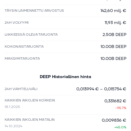
142,60 milj. €
TÄYSIN LAIMENNETTU ARVOSTUS
11,93 milj. €
24H VOLYYMI
2.50B DEEP
LIIKKEESSÄ OLEVA TARJONTA
10.00B DEEP
KOKONAISTARJONTA
10.00B DEEP
MAKSIMITARJONTA
DEEP
Historiallinen hinta
0,013994 €
–
0,015754 €
24H VAIHTELUVÄLI
KAIKKIEN AIKOJEN KORKEIN
0,331682 €
18.1.2025
-95.7%
KAIKKIEN AIKOJEN MATALIN
0,009836 €
14.10.2024
+45.0%