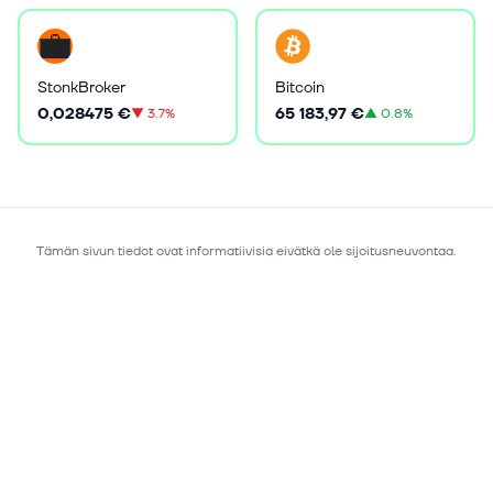
StonkBroker
Bitcoin
0,028475 €
65 183,97 €
▼
3.7%
▲
0.8%
Tämän sivun tiedot ovat informatiivisia eivätkä ole sijoitusneuvontaa.