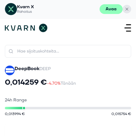
Kvarn X
Avaa
Rahoitus
DeepBook
DEEP
0,014259 €
-4.70%
Tänään
24h Range
0,013994 €
0,015754 €