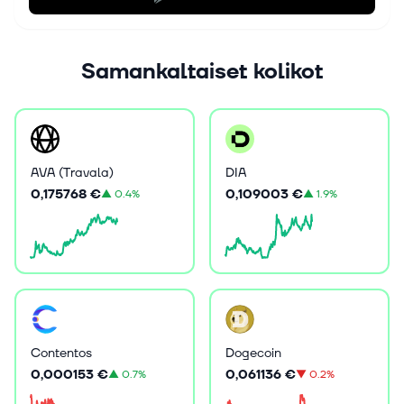
Samankaltaiset kolikot
AVA (Travala)
DIA
0,175768 €
0,109003 €
▲
0.4%
▲
1.9%
Contentos
Dogecoin
0,000153 €
0,061136 €
▲
0.7%
▼
0.2%