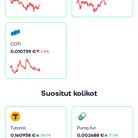
COTI
0,010739 €
▼
2.8%
Suositut kolikot
Tutorial
Pump.fun
0,160938 €
0,002688 €
▲
136.1%
▲
17.0%