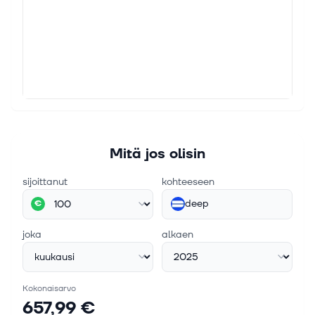
Mitä jos olisin
sijoittanut
kohteeseen
deep
€
joka
alkaen
Kokonaisarvo
657,99 €