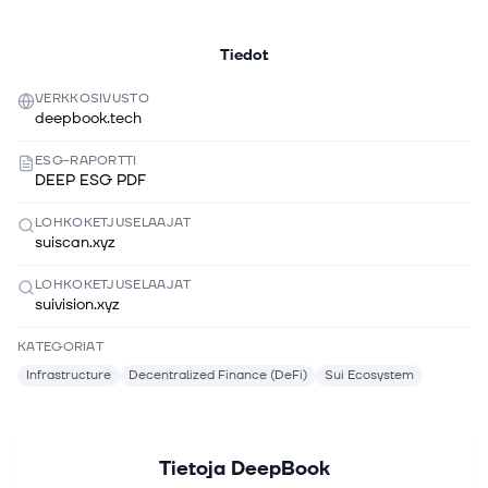
Tiedot
VERKKOSIVUSTO
deepbook.tech
ESG-RAPORTTI
DEEP ESG PDF
LOHKOKETJUSELAAJAT
suiscan.xyz
LOHKOKETJUSELAAJAT
suivision.xyz
KATEGORIAT
Infrastructure
Decentralized Finance (DeFi)
Sui Ecosystem
Tietoja
DeepBook