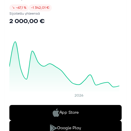
↘
−67,1 %
−1 342,01 €
Sijoitettu yhteensä
2 000,00 €
2026
App Store
Google Play