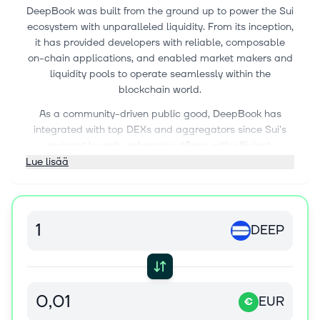
DeepBook was built from the ground up to power the Sui
ecosystem with unparalleled liquidity. From its inception,
it has provided developers with reliable, composable
on-chain applications, and enabled market makers and
liquidity pools to operate seamlessly within the
blockchain world.
As a community-driven public good, DeepBook has
integrated with top DEXs and aggregators since Sui's
mainnet launch, enhancing dApps with efficient,
censorship-free liquidity. This synergy of orderbook
Lue lisää
efficiency and blockchain transparency positions
DeepBook as the premier liquidity venue in web3.
DEEP
EUR
€