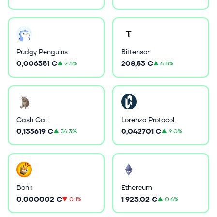
Pudgy Penguins
Bittensor
0,006351 €
208,53 €
▲
2.3%
▲
6.8%
Cash Cat
Lorenzo Protocol
0,133619 €
0,042701 €
▲
34.3%
▲
9.0%
Bonk
Ethereum
0,000002 €
1 923,02 €
▼
0.1%
▲
0.6%