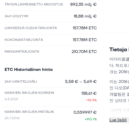
892,35 milj. €
TÄYSIN LAIMENNETTU ARVOSTUS
18,88 milj. €
24H VOLYYMI
157.78M ETC
LIIKKEESSÄ OLEVA TARJONTA
157.78M ETC
KOKONAISTARJONTA
Tietoja
210.70M ETC
MAKSIMITARJONTA
이더리움클
다. 하드
ETC
Historiallinen hinta
크는 201
5,58 €
–
5,69 €
이는 201
24H VAIHTELUVÄLI
인 다오(D
KAIKKIEN AIKOJEN KORKEIN
138,61 €
개발팀은 
6.5.2021
-95.9%
전 상태로
그러면 기
KAIKKIEN AIKOJEN MATALIN
0,559997 €
이트하지 
24.7.2016
+910.1%
Lue lisää
즉, 도난