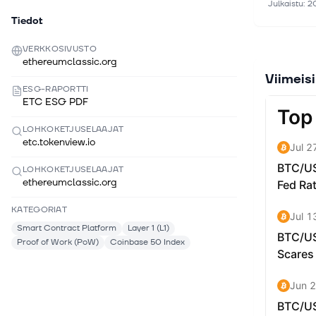
인으로 정
Julkaistu
:
2
Tiedot
코인 특징 
우선으로 
VERKKOSIVUSTO
이들이 이더
ethereumclassic.org
을 차지합
Viimeis
ESG-RAPORTTI
2. 이더
ETC ESG PDF
정 공급방
고, 총 공
LOHKOKETJUSELAAJAT
etc.tokenview.io
니다.
핵심 가치 
LOHKOKETJUSELAAJAT
ethereumclassic.org
이더리움 
이나 기술
KATEGORIAT
랫폼 위에 
Smart Contract Platform
Layer 1 (L1)
적용됩니다.
Proof of Work (PoW)
Coinbase 50 Index
ETCWin(