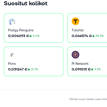
Suositut kolikot
Pudgy Penguins
Tutorial
0,006293 €
0,066574 €
▲
5.0%
▲
89.3%
Pons
Pi Network
0,031247 €
0,091013 €
▲
21.7%
▲
3.3%
Tämän sivun tiedot ovat infor