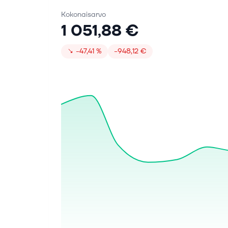
Kokonaisarvo
1 051,88 €
↘
−47,41 %
−948,12 €