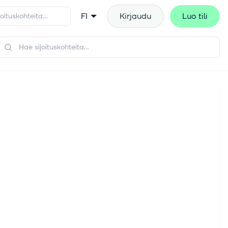
FI
Kirjaudu
Luo tili