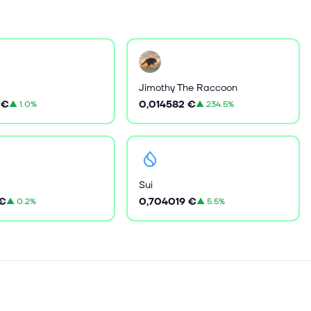
Jimothy The Raccoon
 €
0,014582 €
▲
1.0%
▲
234.5%
Sui
 €
0,704019 €
▲
0.2%
▲
5.5%