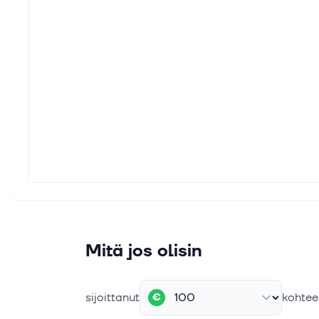
Mitä jos olisin
sijoittanut
kohtee
€