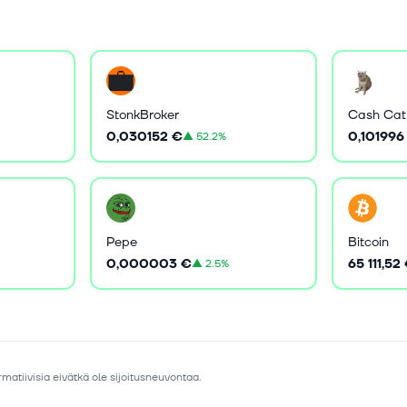
StonkBroker
Cash Cat
0,030152 €
0,101996
▲
52.2%
Pepe
Bitcoin
0,000003 €
65 111,52
▲
2.5%
matiivisia eivätkä ole sijoitusneuvontaa.