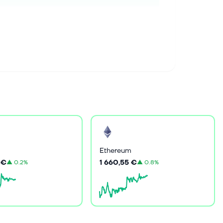
Ethereum
 €
1 660,55 €
▲
0.2%
▲
0.8%