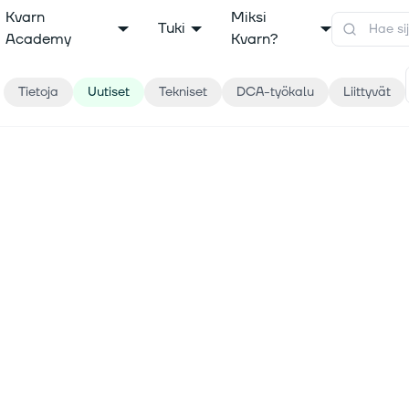
Kvarn
Miksi
Tuki
Academy
Kvarn?
Tietoja
Uutiset
Tekniset
DCA-työkalu
Liittyvät