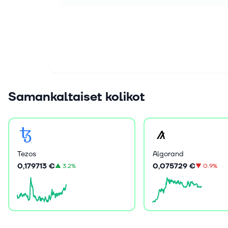
Samankaltaiset kolikot
Tezos
Algorand
0,179713 €
0,075729 €
▲
3.2%
▼
0.9%