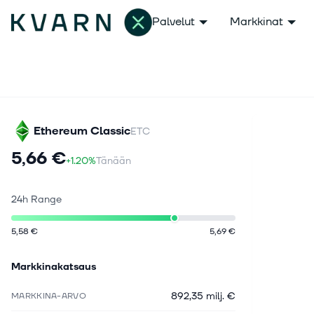
Palvelut
Markkinat
Ethereum Classic
ETC
5,66 €
+1.20%
Tänään
24h Range
5,58 €
5,69 €
Markkinakatsaus
892,35 milj. €
MARKKINA-ARVO