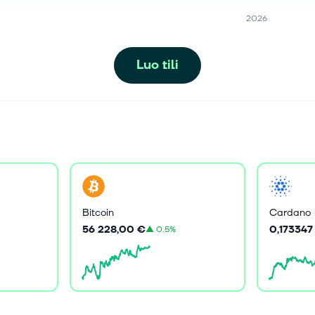
2026
Luo tili
Bitcoin
Cardano
56 228,00 €
0,173347
▲
0.5%