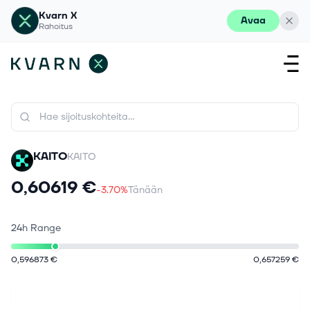
Kvarn X
Avaa
Rahoitus
KAITO
KAITO
0,60619 €
-3.70%
Tänään
24h Range
0,596873 €
0,657259 €