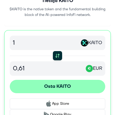
Tietoja
KAITO
$KAITO is the native token and the fundamental building
block of the AI-powered InfoFi network.
KAITO
EUR
€
Osta KAITO
App Store
Google Play