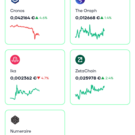
Cronos
The Graph
0,042164 €
0,012668 €
▲
4.6%
▲
1.4%
Ika
ZetaChain
0,002362 €
0,025978 €
▼
4.7%
▲
2.4%
Numeraire