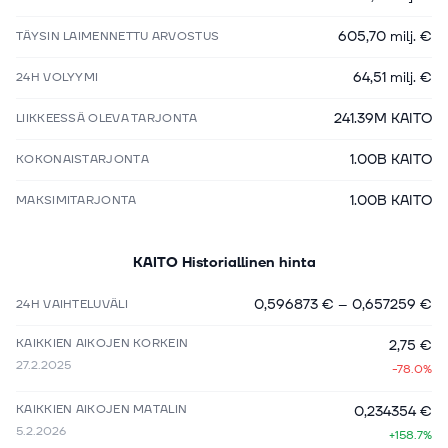
605,70 milj. €
TÄYSIN LAIMENNETTU ARVOSTUS
64,51 milj. €
24H VOLYYMI
241.39M KAITO
LIIKKEESSÄ OLEVA TARJONTA
1.00B KAITO
KOKONAISTARJONTA
1.00B KAITO
MAKSIMITARJONTA
KAITO
Historiallinen hinta
0,596873 €
–
0,657259 €
24H VAIHTELUVÄLI
KAIKKIEN AIKOJEN KORKEIN
2,75 €
27.2.2025
-78.0%
KAIKKIEN AIKOJEN MATALIN
0,234354 €
5.2.2026
+158.7%