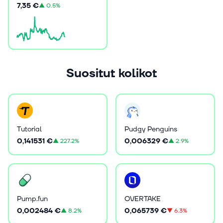
7,35 €
▲
0.5%
Suositut kolikot
Tutorial
Pudgy Penguins
0,141531 €
0,006329 €
▲
227.2%
▲
2.9%
Pump.fun
OVERTAKE
0,002484 €
0,065739 €
▲
8.2%
▼
6.3%