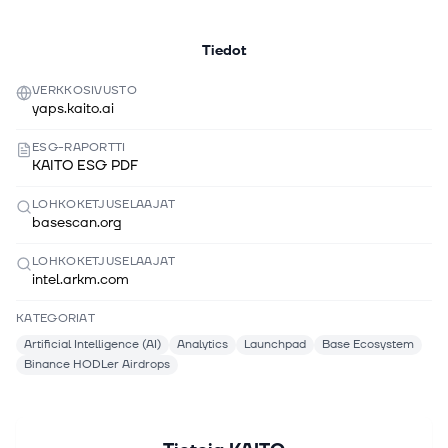
Tiedot
VERKKOSIVUSTO
yaps.kaito.ai
ESG-RAPORTTI
KAITO ESG PDF
LOHKOKETJUSELAAJAT
basescan.org
LOHKOKETJUSELAAJAT
intel.arkm.com
KATEGORIAT
Artificial Intelligence (AI)
Analytics
Launchpad
Base Ecosystem
Binance HODLer Airdrops