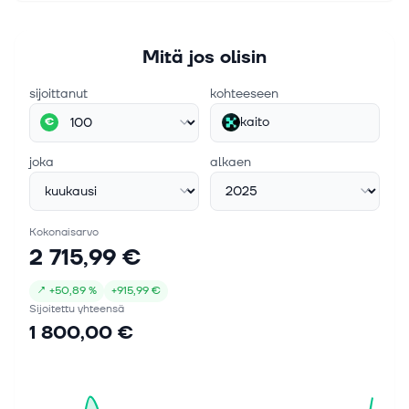
Mitä jos olisin
sijoittanut
kohteeseen
kaito
€
joka
alkaen
Kokonaisarvo
2 715,99 €
↗
+
50,89 %
+
915,99 €
Sijoitettu yhteensä
1 800,00 €