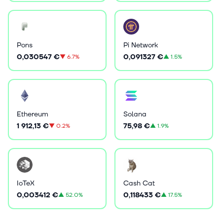
Pons
Pi Network
0,030547 €
0,091327 €
▼
6.7%
▲
1.5%
Ethereum
Solana
1 912,13 €
75,98 €
▼
0.2%
▲
1.9%
IoTeX
Cash Cat
0,003412 €
0,118433 €
▲
52.0%
▲
17.5%