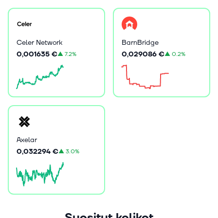
Celer Network
BarnBridge
0,001635 €
0,029086 €
▲
7.2%
▲
0.2%
Axelar
0,032294 €
▲
3.0%
Suositut kolikot