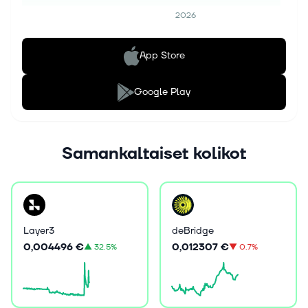
2026
App Store
Google Play
Samankaltaiset kolikot
Layer3
deBridge
0,004496 €
0,012307 €
▲
32.5%
▼
0.7%