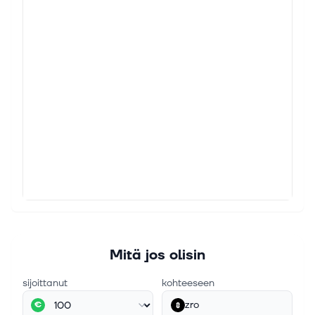
Mitä jos olisin
sijoittanut
kohteeseen
zro
€