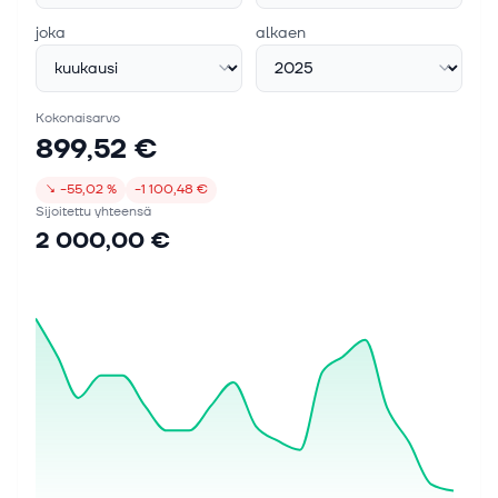
joka
alkaen
Kokonaisarvo
899,52 €
↘
−55,02 %
−1 100,48 €
Sijoitettu yhteensä
2 000,00 €