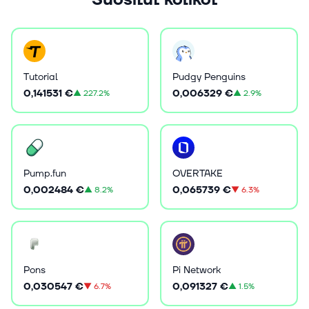
Tutorial
Pudgy Penguins
0,141531 €
0,006329 €
▲
227.2%
▲
2.9%
Pump.fun
OVERTAKE
0,002484 €
0,065739 €
▲
8.2%
▼
6.3%
Pons
Pi Network
0,030547 €
0,091327 €
▼
6.7%
▲
1.5%