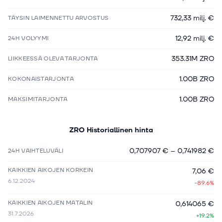
732,33 milj. €
TÄYSIN LAIMENNETTU ARVOSTUS
12,92 milj. €
24H VOLYYMI
353.31M ZRO
LIIKKEESSÄ OLEVA TARJONTA
1.00B ZRO
KOKONAISTARJONTA
1.00B ZRO
MAKSIMITARJONTA
ZRO
Historiallinen hinta
0,707907 €
–
0,741982 €
24H VAIHTELUVÄLI
KAIKKIEN AIKOJEN KORKEIN
7,06 €
6.12.2024
-89.6%
KAIKKIEN AIKOJEN MATALIN
0,614065 €
31.7.2026
+19.2%