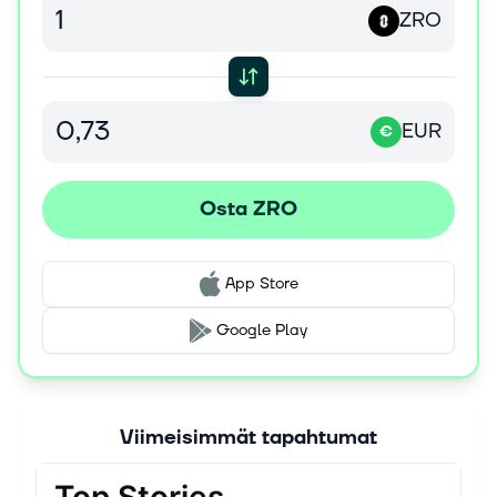
ZRO
EUR
€
Osta ZRO
App Store
Google Play
Viimeisimmät tapahtumat