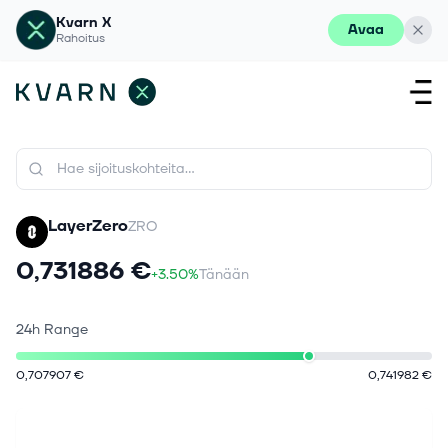
Kvarn X
Avaa
Rahoitus
LayerZero
ZRO
0,731886 €
+3.50%
Tänään
24h Range
0,707907 €
0,741982 €