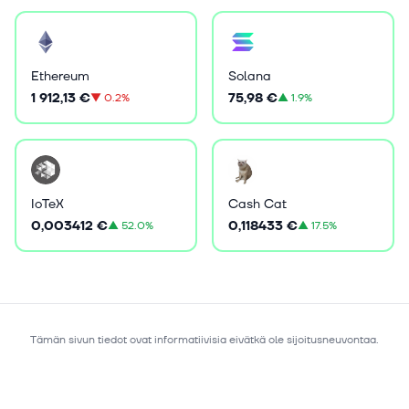
Ethereum
Solana
1 912,13 €
75,98 €
▼
0.2%
▲
1.9%
IoTeX
Cash Cat
0,003412 €
0,118433 €
▲
52.0%
▲
17.5%
Tämän sivun tiedot ovat informatiivisia eivätkä ole sijoitusneuvontaa.