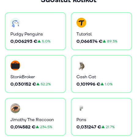
Suositut kolikot
Pudgy Penguins
Tutorial
0,006293 €
0,066574 €
▲
5.0%
▲
89.3%
StonkBroker
Cash Cat
0,030152 €
0,101996 €
▲
52.2%
▲
1.0%
Jimothy The Raccoon
Pons
0,014582 €
0,031247 €
▲
234.5%
▲
21.7%