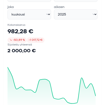
joka
alkaen
Kokonaisarvo
982,28 €
↘
−50,89 %
−1 017,72 €
Sijoitettu yhteensä
2 000,00 €