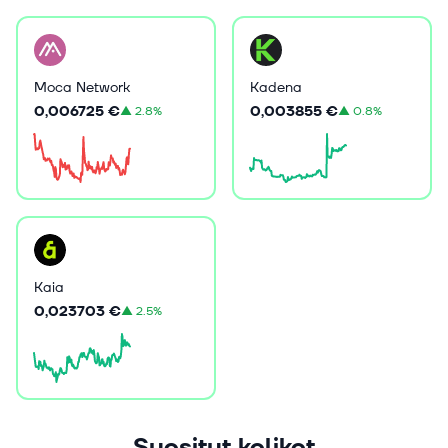
Moca Network
Kadena
0,006725 €
0,003855 €
▲
2.8%
▲
0.8%
Kaia
0,023703 €
▲
2.5%