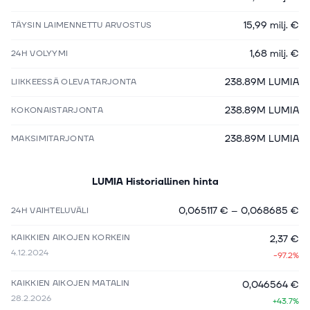
15,99 milj. €
TÄYSIN LAIMENNETTU ARVOSTUS
1,68 milj. €
24H VOLYYMI
238.89M LUMIA
LIIKKEESSÄ OLEVA TARJONTA
238.89M LUMIA
KOKONAISTARJONTA
238.89M LUMIA
MAKSIMITARJONTA
LUMIA
Historiallinen hinta
0,065117 €
–
0,068685 €
24H VAIHTELUVÄLI
KAIKKIEN AIKOJEN KORKEIN
2,37 €
4.12.2024
-97.2%
KAIKKIEN AIKOJEN MATALIN
0,046564 €
28.2.2026
+43.7%