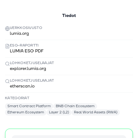
Tiedot
VERKKOSIVUSTO
lumia.org
ESG-RAPORTTI
LUMIA ESG PDF
LOHKOKETJUSELAAJAT
explorer.lumia.org
LOHKOKETJUSELAAJAT
etherscan.io
KATEGORIAT
Smart Contract Platform
BNB Chain Ecosystem
Ethereum Ecosystem
Layer 2 (L2)
Real World Assets (RWA)