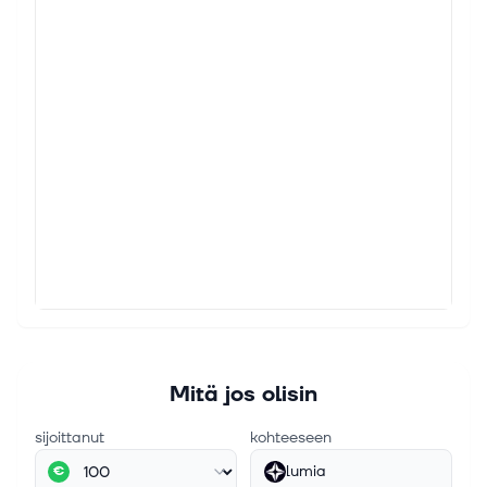
Mitä jos olisin
sijoittanut
kohteeseen
lumia
€