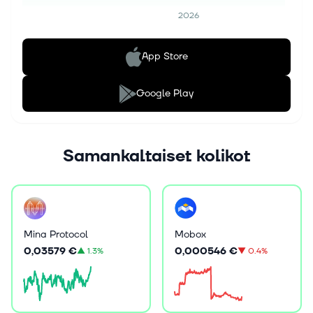
2026
App Store
Google Play
Samankaltaiset kolikot
Mina Protocol
Mobox
0,03579 €
0,000546 €
▲
1.3%
▼
0.4%