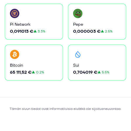
Pi Network
Pepe
0,091013 €
0,000003 €
▲
3.3%
▲
2.5%
Bitcoin
Sui
65 111,52 €
0,704019 €
▲
0.2%
▲
5.5%
Tämän sivun tiedot ovat informatiivisia eivätkä ole sijoitusneuvontaa.