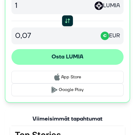
LUMIA
EUR
€
Osta LUMIA
App Store
Google Play
Viimeisimmät tapahtumat