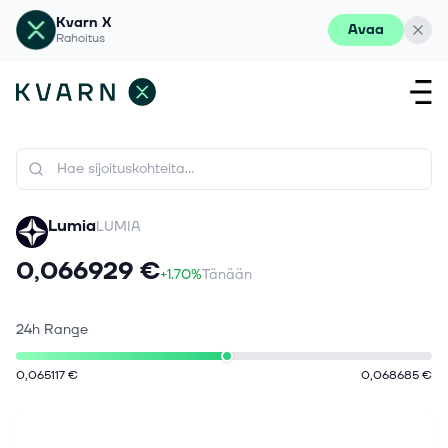
Kvarn X
Avaa
Rahoitus
Lumia
LUMIA
0,066929 €
+1.70%
Tänään
24h Range
0,065117 €
0,068685 €