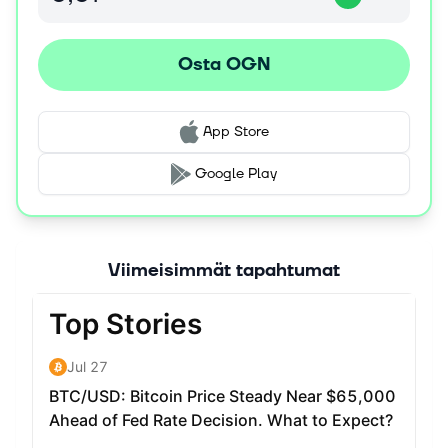
generating products. Half of this fee is distributed to
OGN stakers in the form of extra rewards, while the
Osta OGN
remaining 50% funds the purchase of flywheel tokens to
boost yield generated by the underlying protocols.
Governance: OGN stakers comprise the Origin DAO,
App Store
which votes on proposals and treasury allocations.
Origin promotes fully on-chain governance to cultivate a
Google Play
sustainable, inclusive structure.
Viimeisimmät tapahtumat