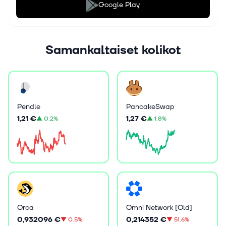
Google Play
Samankaltaiset kolikot
Pendle
PancakeSwap
1,21 €
1,27 €
▲
0.2%
▲
1.8%
Orca
Omni Network [Old]
0,932096 €
0,214352 €
▼
0.5%
▼
51.6%