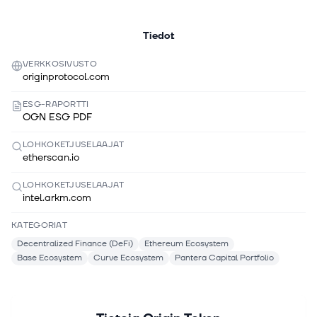
Tiedot
VERKKOSIVUSTO
originprotocol.com
ESG-RAPORTTI
OGN ESG PDF
LOHKOKETJUSELAAJAT
etherscan.io
LOHKOKETJUSELAAJAT
intel.arkm.com
KATEGORIAT
Decentralized Finance (DeFi)
Ethereum Ecosystem
Base Ecosystem
Curve Ecosystem
Pantera Capital Portfolio