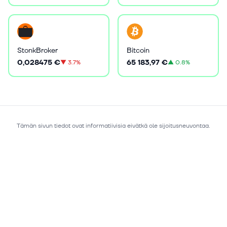
StonkBroker
Bitcoin
0,028475 €
65 183,97 €
▼
3.7%
▲
0.8%
Tämän sivun tiedot ovat informatiivisia eivätkä ole sijoitusneuvontaa.