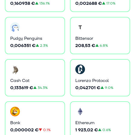
0,160938 €
0,002688 €
▲
136.1%
▲
17.0%
Pudgy Penguins
Bittensor
0,006351 €
208,53 €
▲
2.3%
▲
6.8%
Cash Cat
Lorenzo Protocol
0,133619 €
0,042701 €
▲
34.3%
▲
9.0%
Bonk
Ethereum
0,000002 €
1 923,02 €
▼
0.1%
▲
0.6%