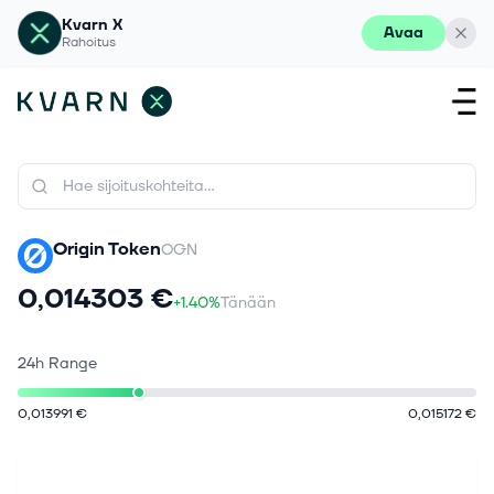
Kvarn X
Avaa
Rahoitus
Origin Token
OGN
0,014303 €
+1.40%
Tänään
24h Range
0,013991 €
0,015172 €