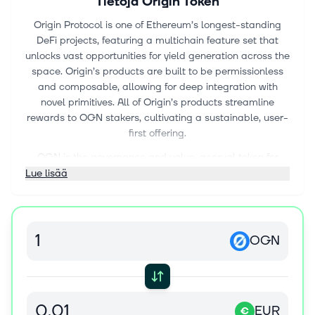
Tietoja
Origin Token
Origin Protocol is one of Ethereum’s longest-standing
DeFi projects, featuring a multichain feature set that
unlocks vast opportunities for yield generation across the
space. Origin’s products are built to be permissionless
and composable, allowing for deep integration with
novel primitives. All of Origin’s products streamline
rewards to OGN stakers, cultivating a sustainable, user-
first offering.
OGN is the governance and value-accrual token for
Origin’s sprawling yield ecosystem. Users can stake
Lue lisää
OGN for xOGN, which carries voting and economic
power across Origin’s product suite.
Staking model: OGN can be locked on a time horizon of 1
OGN
month – 1 year. Users who stake OGN receive xOGN
relative to the amount staked and the duration of the
lock-up period. xOGN grants holders economic and
voting rights during the staking period.
EUR
€
Rewards: Origin takes a performance fee from its yield