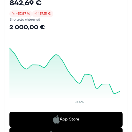
842,69 €
↘
−57,87 %
−1 157,31 €
Sijoitettu yhteensä
2 000,00 €
2026
App Store