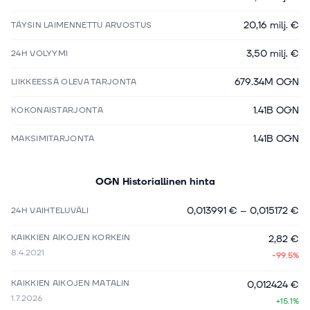
20,16 milj. €
TÄYSIN LAIMENNETTU ARVOSTUS
3,50 milj. €
24H VOLYYMI
679.34M OGN
LIIKKEESSÄ OLEVA TARJONTA
1.41B OGN
KOKONAISTARJONTA
1.41B OGN
MAKSIMITARJONTA
OGN
Historiallinen hinta
0,013991 €
–
0,015172 €
24H VAIHTELUVÄLI
KAIKKIEN AIKOJEN KORKEIN
2,82 €
8.4.2021
-99.5%
KAIKKIEN AIKOJEN MATALIN
0,012424 €
1.7.2026
+15.1%