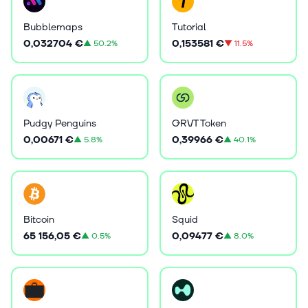
Bubblemaps
Tutorial
0,032704 €
0,153581 €
▲
50.2%
▼
11.5%
Pudgy Penguins
GRVT Token
0,00671 €
0,39966 €
▲
5.8%
▲
40.1%
Bitcoin
Squid
65 156,05 €
0,09477 €
▲
0.5%
▲
8.0%