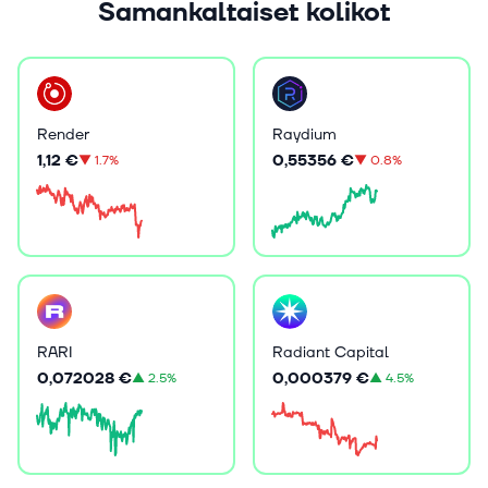
Samankaltaiset kolikot
Render
Raydium
1,12 €
0,55356 €
▼
1.7%
▼
0.8%
RARI
Radiant Capital
0,072028 €
0,000379 €
▲
2.5%
▲
4.5%