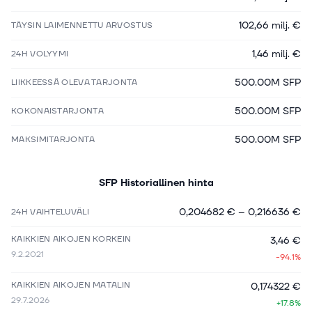
102,66 milj. €
TÄYSIN LAIMENNETTU ARVOSTUS
1,46 milj. €
24H VOLYYMI
500.00M SFP
LIIKKEESSÄ OLEVA TARJONTA
500.00M SFP
KOKONAISTARJONTA
500.00M SFP
MAKSIMITARJONTA
SFP
Historiallinen hinta
0,204682 €
–
0,216636 €
24H VAIHTELUVÄLI
KAIKKIEN AIKOJEN KORKEIN
3,46 €
9.2.2021
-94.1%
KAIKKIEN AIKOJEN MATALIN
0,174322 €
29.7.2026
+17.8%