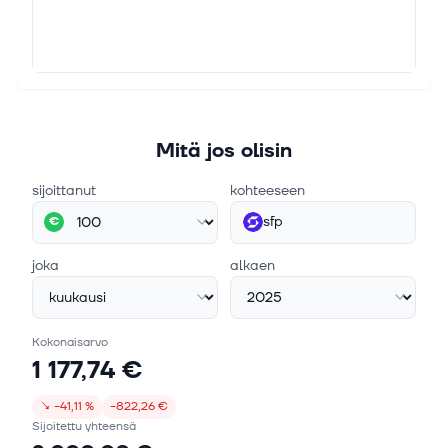
Mitä jos olisin
sijoittanut
kohteeseen
sfp
€
joka
alkaen
Kokonaisarvo
1 177,74 €
↘
−41,11 %
−822,26 €
Sijoitettu yhteensä