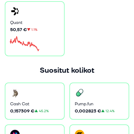
Quant
50,57 €
▼
1.1%
Suositut kolikot
Cash Cat
Pump.fun
0,157309 €
0,002823 €
▲
45.2%
▲
12.4%