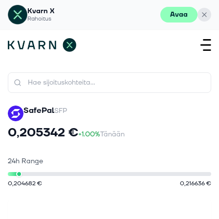
Kvarn X
Avaa
Rahoitus
SafePal
SFP
0,205342 €
+1.00%
Tänään
24h Range
0,204682 €
0,216636 €