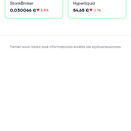
StonkBroker
Hyperliquid
0,030066 €
54,65 €
▼
5.8%
▼
0.1%
Tämän sivun tiedot ovat informatiivisia eivätkä ole sijoitusneuvontaa.