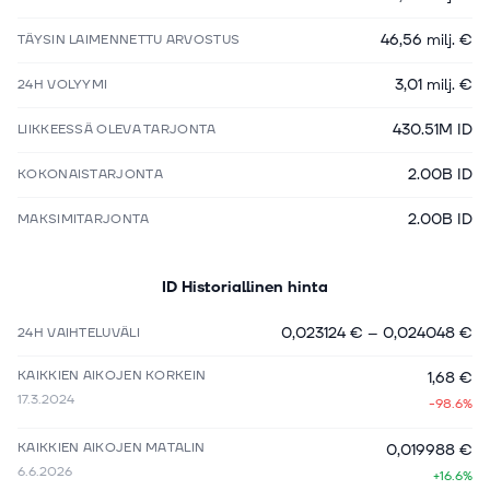
46,56 milj. €
TÄYSIN LAIMENNETTU ARVOSTUS
3,01 milj. €
24H VOLYYMI
430.51M ID
LIIKKEESSÄ OLEVA TARJONTA
2.00B ID
KOKONAISTARJONTA
2.00B ID
MAKSIMITARJONTA
ID
Historiallinen hinta
0,023124 €
–
0,024048 €
24H VAIHTELUVÄLI
KAIKKIEN AIKOJEN KORKEIN
1,68 €
17.3.2024
-98.6%
KAIKKIEN AIKOJEN MATALIN
0,019988 €
6.6.2026
+16.6%