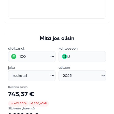
Mitä jos olisin
sijoittanut
kohteeseen
id
€
joka
alkaen
Kokonaisarvo
743,37 €
↘
−62,83 %
−1 256,63 €
Sijoitettu yhteensä