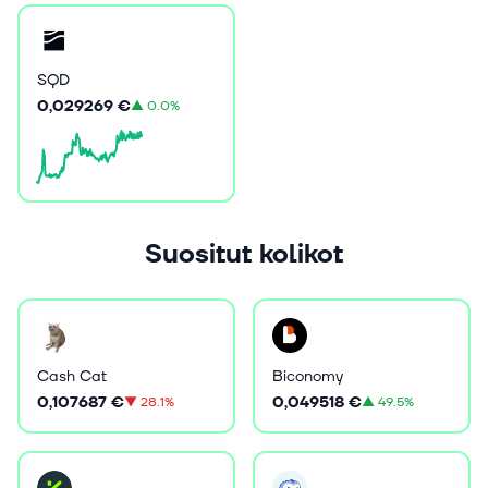
SQD
0,029269 €
▲
0.0%
Suositut kolikot
Cash Cat
Biconomy
0,107687 €
0,049518 €
▼
28.1%
▲
49.5%