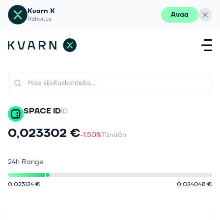
Kvarn X
Avaa
Rahoitus
SPACE ID
ID
0,023302 €
-1.50%
Tänään
24h Range
0,023124 €
0,024048 €