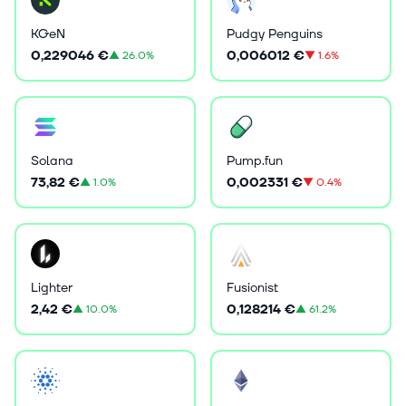
KGeN
Pudgy Penguins
0,229046 €
0,006012 €
▲
26.0%
▼
1.6%
Solana
Pump.fun
73,82 €
0,002331 €
▲
1.0%
▼
0.4%
Lighter
Fusionist
2,42 €
0,128214 €
▲
10.0%
▲
61.2%