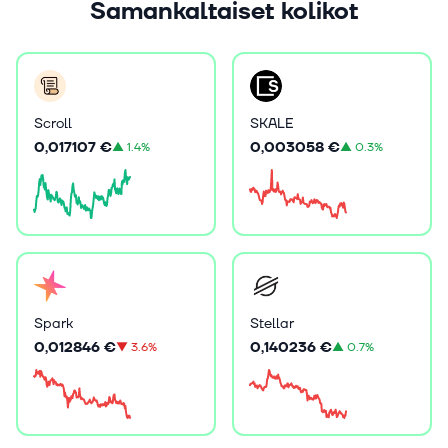
Samankaltaiset kolikot
Scroll
SKALE
0,017107 €
0,003058 €
▲
1.4%
▲
0.3%
Spark
Stellar
0,012846 €
0,140236 €
▼
3.6%
▲
0.7%