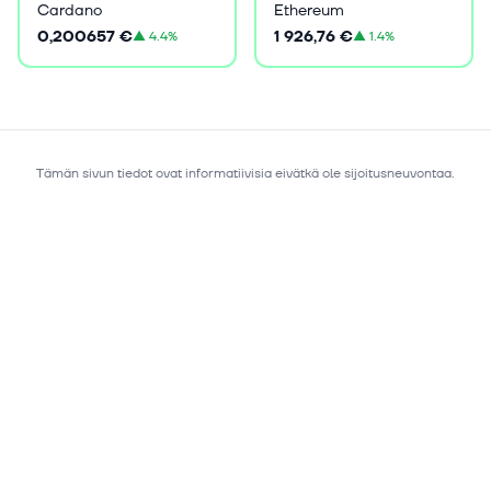
Cardano
Ethereum
0,200657 €
1 926,76 €
▲
4.4%
▲
1.4%
Tämän sivun tiedot ovat informatiivisia eivätkä ole sijoitusneuvontaa.