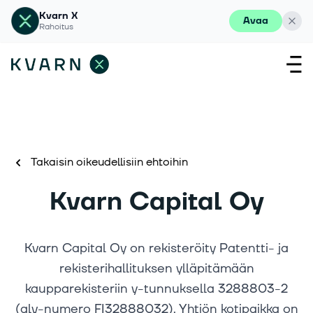
Kvarn X
Avaa
Rahoitus
Takaisin oikeudellisiin ehtoihin
Kvarn Capital Oy
Kvarn Capital Oy on rekisteröity Patentti- ja
rekisterihallituksen ylläpitämään
kaupparekisteriin y-tunnuksella 3288803-2
(alv-numero FI32888032). Yhtiön kotipaikka on