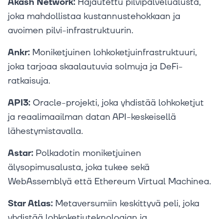
Akash Network:
Hajautettu pilvipalvelualusta,
joka mahdollistaa kustannustehokkaan ja
avoimen pilvi-infrastruktuurin.
Ankr:
Moniketjuinen lohkoketjuinfrastruktuuri,
joka tarjoaa skaalautuvia solmuja ja DeFi-
ratkaisuja.
API3:
Oracle-projekti, joka yhdistää lohkoketjut
ja reaalimaailman datan API-keskeisellä
lähestymistavalla.
Astar:
Polkadotin moniketjuinen
älysopimusalusta, joka tukee sekä
WebAssemblyä että Ethereum Virtual Machinea.
Star Atlas:
Metaversumiin keskittyvä peli, joka
yhdistää lohkoketjuteknologian ja