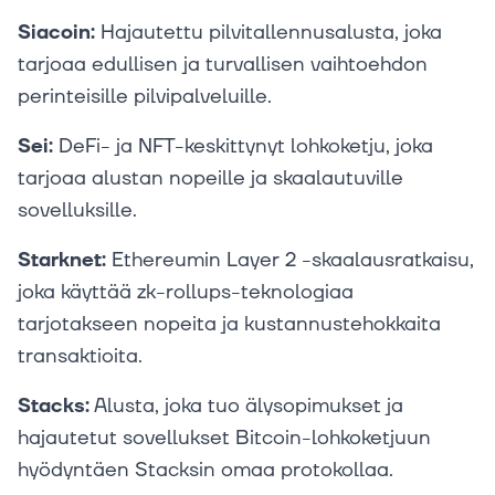
Siacoin:
Hajautettu pilvitallennusalusta, joka
tarjoaa edullisen ja turvallisen vaihtoehdon
perinteisille pilvipalveluille.
Sei:
DeFi- ja NFT-keskittynyt lohkoketju, joka
tarjoaa alustan nopeille ja skaalautuville
sovelluksille.
Starknet:
Ethereumin Layer 2 -skaalausratkaisu,
joka käyttää zk-rollups-teknologiaa
tarjotakseen nopeita ja kustannustehokkaita
transaktioita.
Stacks:
Alusta, joka tuo älysopimukset ja
hajautetut sovellukset Bitcoin-lohkoketjuun
hyödyntäen Stacksin omaa protokollaa.