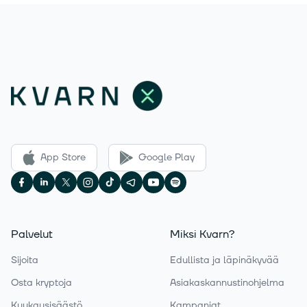
App Store
Google Play
Palvelut
Miksi Kvarn?
Sijoita
Edullista ja läpinäkyvää
Osta kryptoja
Asiakaskannustinohjelma
Kuukausisäästö
Kampanjat