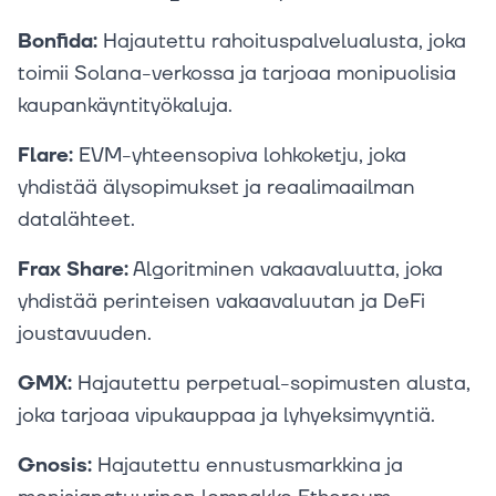
Bonfida:
Hajautettu rahoituspalvelualusta, joka
toimii Solana-verkossa ja tarjoaa monipuolisia
kaupankäyntityökaluja.
Flare:
EVM-yhteensopiva lohkoketju, joka
yhdistää älysopimukset ja reaalimaailman
datalähteet.
Frax Share:
Algoritminen vakaavaluutta, joka
yhdistää perinteisen vakaavaluutan ja DeFi
joustavuuden.
GMX:
Hajautettu perpetual-sopimusten alusta,
joka tarjoaa vipukauppaa ja lyhyeksimyyntiä.
Gnosis:
Hajautettu ennustusmarkkina ja