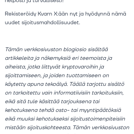
helposti ja turvallisesti!
Rekisteröidy Kvarn X:ään nyt ja hyödynnä nämä
uudet sijoitusmahdollisuudet.
Tämän verkkosivuston blogiosio sisältää
artikkeleita ja näkemyksiä eri teemoista ja
aiheista, jotka liittyvät kryptovaroihin ja
sijoittamiseen, ja joiden tuottamiseen on
käytetty apuna tekoälyä. Täällä tarjottu sisältö
on tarkoitettu vain informatiivisiin tarkoituksiin,
eikä sitä tule käsittää tarjouksena tai
kehotuksena tehdä osto- tai myyntipäätöksiä
eikä muuksi kehotukseksi sijoitustoimenpiteisiin
mistään sijoituskohteesta. Tämän verkkosivuston