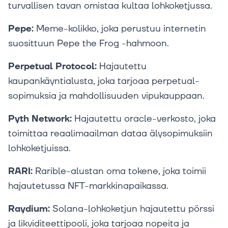
turvallisen tavan omistaa kultaa lohkoketjussa.
Pepe:
Meme-kolikko, joka perustuu internetin
suosittuun Pepe the Frog -hahmoon.
Perpetual Protocol:
Hajautettu
kaupankäyntialusta, joka tarjoaa perpetual-
sopimuksia ja mahdollisuuden vipukauppaan.
Pyth Network:
Hajautettu oracle-verkosto, joka
toimittaa reaalimaailman dataa älysopimuksiin
lohkoketjuissa.
RARI:
Rarible-alustan oma tokene, joka toimii
hajautetussa NFT-markkinapaikassa.
Raydium:
Solana-lohkoketjun hajautettu pörssi
ja likviditeettipooli, joka tarjoaa nopeita ja