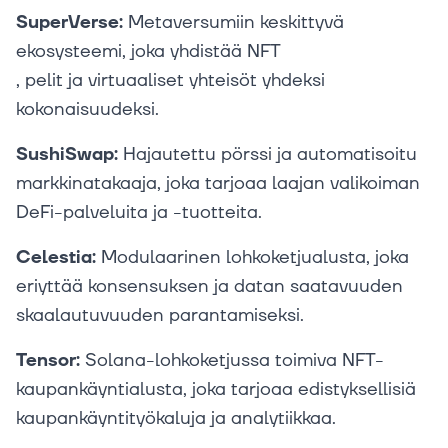
SuperVerse:
Metaversumiin keskittyvä
ekosysteemi, joka yhdistää NFT
, pelit ja virtuaaliset yhteisöt yhdeksi
kokonaisuudeksi.
SushiSwap:
Hajautettu pörssi ja automatisoitu
markkinatakaaja, joka tarjoaa laajan valikoiman
DeFi-palveluita ja -tuotteita.
Celestia:
Modulaarinen lohkoketjualusta, joka
eriyttää konsensuksen ja datan saatavuuden
skaalautuvuuden parantamiseksi.
Tensor:
Solana-lohkoketjussa toimiva NFT-
kaupankäyntialusta, joka tarjoaa edistyksellisiä
kaupankäyntityökaluja ja analytiikkaa.