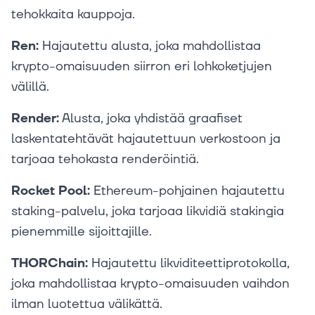
tehokkaita kauppoja.
Ren:
Hajautettu alusta, joka mahdollistaa
krypto-omaisuuden siirron eri lohkoketjujen
välillä.
Render:
Alusta, joka yhdistää graafiset
laskentatehtävät hajautettuun verkostoon ja
tarjoaa tehokasta renderöintiä.
Rocket Pool:
Ethereum-pohjainen hajautettu
staking-palvelu, joka tarjoaa likvidiä stakingia
pienemmille sijoittajille.
THORChain:
Hajautettu likviditeettiprotokolla,
joka mahdollistaa krypto-omaisuuden vaihdon
ilman luotettua välikättä.