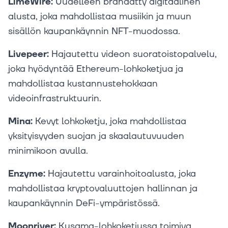
LimeWire:
Uudelleen brändätty digitaalinen
alusta, joka mahdollistaa musiikin ja muun
sisällön kaupankäynnin NFT-muodossa.
Livepeer:
Hajautettu videon suoratoistopalvelu,
joka hyödyntää Ethereum-lohkoketjua ja
mahdollistaa kustannustehokkaan
videoinfrastruktuurin.
Mina:
Kevyt lohkoketju, joka mahdollistaa
yksityisyyden suojan ja skaalautuvuuden
minimikoon avulla.
Enzyme:
Hajautettu varainhoitoalusta, joka
mahdollistaa kryptovaluuttojen hallinnan ja
kaupankäynnin DeFi-ympäristössä.
Moonriver:
Kusama-lohkoketjussa toimiva