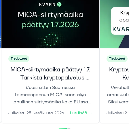
Tiedotteet
Tiedotteet
MiCA-siirtymäaika päättyy 1.7.
Krypto
– Tarkista kryptopalvelusi
Kv
status
Vuosi sitten Suomessa
Verohall
toimeenpannun MiCA-sääntelyn
omaisuuten
lopullinen siirtymäaika koko EU:ssa
Siksi vero
päättyy 1.7.2026. Tämän jälkeen
kryptolla
Julkaistu
25. kesäkuuta 2026
Lue lisää
→
Julkaistu
2.
kryptovarapalveluita voivat EU:ssa
maksa
tarjota vain toimijat, joilla on
tapahtum