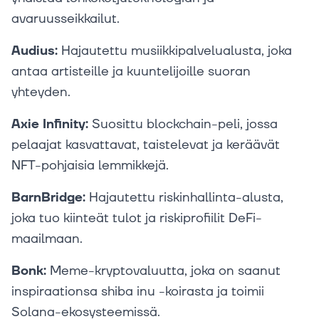
avaruusseikkailut.
Audius:
Hajautettu musiikkipalvelualusta, joka
antaa artisteille ja kuuntelijoille suoran
yhteyden.
Axie Infinity:
Suosittu blockchain-peli, jossa
pelaajat kasvattavat, taistelevat ja keräävät
NFT-pohjaisia lemmikkejä.
BarnBridge:
Hajautettu riskinhallinta-alusta,
joka tuo kiinteät tulot ja riskiprofiilit DeFi-
maailmaan.
Bonk:
Meme-kryptovaluutta, joka on saanut
inspiraationsa shiba inu -koirasta ja toimii
Solana-ekosysteemissä.