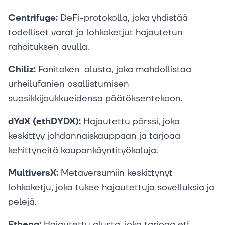
Centrifuge:
DeFi-protokolla, joka yhdistää
todelliset varat ja lohkoketjut hajautetun
rahoituksen avulla.
Chiliz:
Fanitoken-alusta, joka mahdollistaa
urheilufanien osallistumisen
suosikkijoukkueidensa päätöksentekoon.
dYdX (ethDYDX):
Hajautettu pörssi, joka
keskittyy johdannaiskauppaan ja tarjoaa
kehittyneitä kaupankäyntityökaluja.
MultiversX:
Metaversumiin keskittynyt
lohkoketju, joka tukee hajautettuja sovelluksia ja
pelejä.
Ethena:
Hajautettu alusta, joka tarjoaa etf-