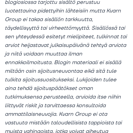
blogiosiossa tarjottu sisältö perustuu
luotettavina pidettyihin lähteisiin mutta Kvarn
Group ei takaa sisällön tarkkuutta,
täydellisyyttä tai virheettömyyttä. Sisällössä tai
sen yhteydessä esitetyt mielipiteet, tulkinnat tai
arviot heijastavat julkaisupäivänä tehtyä arviota
ja niitä voidaan muuttaa ilman
ennakkoilmoitusta. Blogin materiaali ei sisällä
miltään osin sijoitusneuvontaa eikä sitä tule
tulkita sijoitussuositukseksi. Lukijoiden tulee
aina tehdä sijoituspäätökset oman
tutkimuksensa perusteella, arvioida itse niihin
liittyvät riskit ja tarvittaessa konsultoida
ammattilaisneuvojia. Kvarn Group ei ota
vastuuta mistään taloudellisista tappioista tai
muista vahingoista, jotka voivat aiheutua