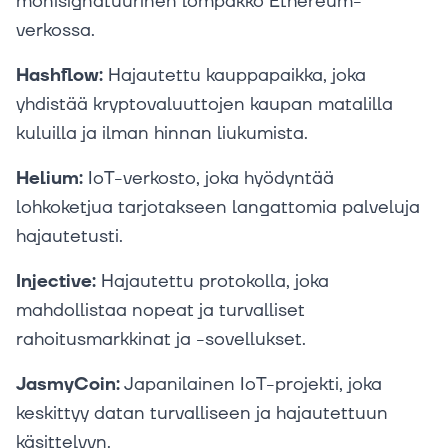
monisignatuurinen lompakko Ethereum-
verkossa.
Hashflow:
Hajautettu kauppapaikka, joka
yhdistää kryptovaluuttojen kaupan matalilla
kuluilla ja ilman hinnan liukumista.
Helium:
IoT-verkosto, joka hyödyntää
lohkoketjua tarjotakseen langattomia palveluja
hajautetusti.
Injective:
Hajautettu protokolla, joka
mahdollistaa nopeat ja turvalliset
rahoitusmarkkinat ja -sovellukset.
JasmyCoin:
Japanilainen IoT-projekti, joka
keskittyy datan turvalliseen ja hajautettuun
käsittelyyn.