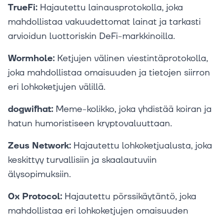
TrueFi:
Hajautettu lainausprotokolla, joka
mahdollistaa vakuudettomat lainat ja tarkasti
arvioidun luottoriskin DeFi-markkinoilla.
Wormhole:
Ketjujen välinen viestintäprotokolla,
joka mahdollistaa omaisuuden ja tietojen siirron
eri lohkoketjujen välillä.
dogwifhat:
Meme-kolikko, joka yhdistää koiran ja
hatun humoristiseen kryptovaluuttaan.
Zeus Network:
Hajautettu lohkoketjualusta, joka
keskittyy turvallisiin ja skaalautuviin
älysopimuksiin.
0x Protocol:
Hajautettu pörssikäytäntö, joka
mahdollistaa eri lohkoketjujen omaisuuden