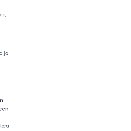
aa,
a ja
in
seen
kkea