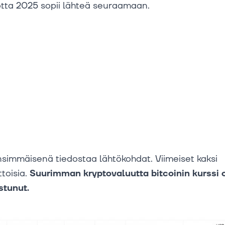
otta 2025 sopii lähteä seuraamaan.
immäisenä tiedostaa lähtökohdat. Viimeiset kaksi
ttoisia.
Suurimman kryptovaluutta bitcoinin kurssi 
stunut.