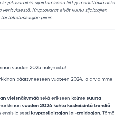
kryptovaroihin sijoittamiseen liittyy merkittäviä riske
a kehityksestä. Kryptovarat eivät kuulu sijoittajien
ai talletussuojan piiriin.
kinan vuoden 2025 näkymistä!
rkkinan päättyneeseen vuoteen 2024, ja arvioimme
nan yleisnäkymää
sekä erikseen
kolme suurta
markkinan
vuoden 2024 kahta keskeisintä trendiä
ensisijaisesti
kryptosijoittajan ja -treidaajan
. Tämä