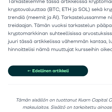
Tarkastelemme tässä artikkelissa kryptoma
kryptovaluuttaa (BTC, ETH ja SOL) sekä kr
trendiä (meemit ja AI). Tarkastelussamme näk
treidaajan. Tämän vuoksi tarkastelun pääp
kryptomarkkinan suhteellisissa arvostuksis
juuri tässä artikkelissa vähemmän kantaa, l
hinnoittelisi nämä muuttujat kursseihin oikea
←
Edellinen artikkeli
Tämän sisällön on tuottanut Kvarn Capital O
maksulaitos. Sisältö on tarkoitettu ainoast