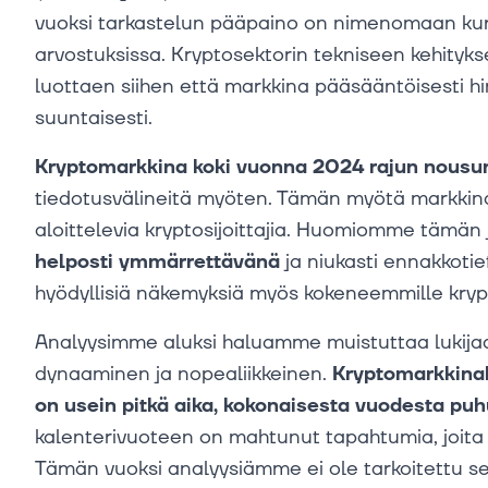
vuoksi tarkastelun pääpaino on nimenomaan kurs
arvostuksissa. Kryptosektorin tekniseen kehityk
luottaen siihen että markkina pääsääntöisesti hi
suuntaisesti.
Kryptomarkkina koki vuonna 2024 rajun nousu
tiedotusvälineitä myöten. Tämän myötä markkinaa
aloittelevia kryptosijoittajia. Huomiomme täm
helposti ymmärrettävänä
ja niukasti ennakkoti
hyödyllisiä näkemyksiä myös kokeneemmille kryp
Analyysimme aluksi haluamme muistuttaa lukijaa 
dynaaminen ja nopealiikkeinen.
Kryptomarkkinall
on usein pitkä aika, kokonaisesta vuodesta p
kalenterivuoteen on mahtunut tapahtumia, joita
Tämän vuoksi analyysiämme ei ole tarkoitettu s