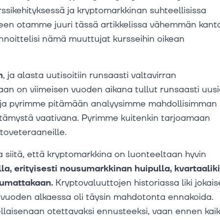
sikehityksessä ja kryptomarkkinan suhteellisissa
seen otamme juuri tässä artikkelissa vähemmän kant
nnoittelisi nämä muuttujat kursseihin oikean
n
, ja alasta uutisoitiin runsaasti valtavirran
n on viimeisen vuoden aikana tullut runsaasti uusi
än ja pyrimme pitämään analyysimme mahdollisimman
etämystä vaativana. Pyrimme kuitenkin tarjoamaan
toveteraaneille.
siitä, että kryptomarkkina on luonteeltaan hyvin
a, erityisesti nousumarkkinan huipulla, kvartaalik
uhumattakaan.
Kryptovaluuttojen historiassa liki jokai
 vuoden alkaessa oli täysin mahdotonta ennakoida.
ellaisenaan otettavaksi ennusteeksi, vaan ennen kai