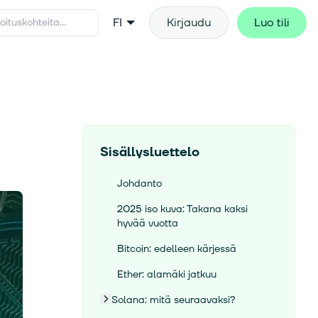
FI
Kirjaudu
Luo tili
Sisällysluettelo
Johdanto
2025 iso kuva: Takana kaksi
hyvää vuotta
Bitcoin: edelleen kärjessä
Ether: alamäki jatkuu
Solana: mitä seuraavaksi?