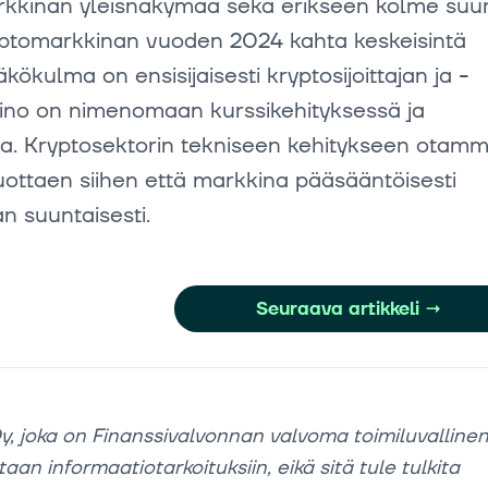
rkkinan yleisnäkymää sekä erikseen kolme suu
yptomarkkinan vuoden 2024 kahta keskeisintä
ökulma on ensisijaisesti kryptosijoittajan ja -
aino on nimenomaan kurssikehityksessä ja
sa. Kryptosektorin tekniseen kehitykseen otam
uottaen siihen että markkina pääsääntöisesti
n suuntaisesti.
Seuraava artikkeli
→
y, joka on Finanssivalvonnan valvoma toimiluvalline
aan informaatiotarkoituksiin, eikä sitä tule tulkita