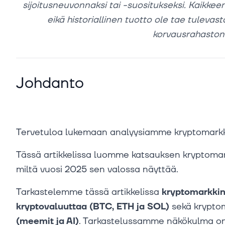
sijoitusneuvonnaksi tai -suositukseksi. Kaikkeen 
eikä historiallinen tuotto ole tae tulevast
korvausrahaston t
Johdanto
Tervetuloa lukemaan analyysiamme kryptomark
Tässä artikkelissa luomme katsauksen kryptoma
miltä vuosi 2025 sen valossa näyttää.
Tarkastelemme tässä artikkelissa
kryptomarkki
kryptovaluuttaa (BTC, ETH ja SOL)
sekä krypto
(meemit ja AI)
. Tarkastelussamme näkökulma on 