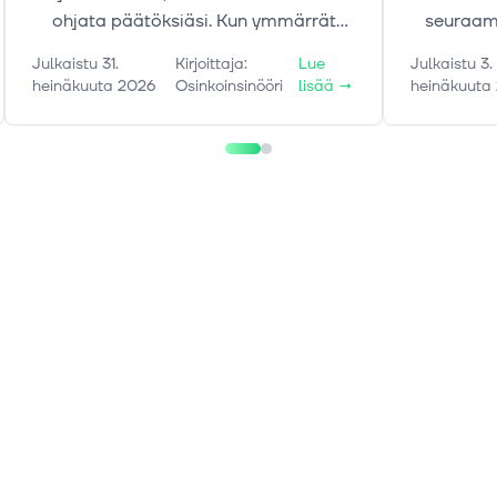
ohjata päätöksiäsi. Kun ymmärrät
seuraami
volatiliteettia, omaa aikajännettäsi ja
artikkel
Julkaistu
31.
Kirjoittaja
:
Lue
Julkaistu
3.
tunteiden vaikutusta, voit suhtautua
kuukau
heinäkuuta 2026
Osinkoinsinööri
lisää
→
heinäkuuta
markkinoiden liikkeisiin
pitämä
rauhallisemmin.
käynnissä
ovat ma
matkalla 
poista si
voi 
sijoi
vähemmän