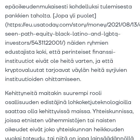
epäoikeudenmukaisesti kohdelluksi tulemisesta
pankkien taholta. [Jopa yli puolet]
(https://eu.usatoday.com/story/money/2021/08/13/
seen-path-equity-black-latino-and-lgbtq-
investors/5431122001/) näiden ryhmien
edustajista koki, että perinteiset finanssi-
instituutiot eivät ole heitä varten, ja että
kryptovaluutat tarjoavat väylän heitä syrjivien
instituutioiden ohittamiseen.
Kehittyneitä maitakin suurempi rooli
osallisuuden edistäjinä lohkoketjuteknologioilla
saattaa olla kehittyvissä maissa. Yhteiskunnissa,
joissa etnisten vähemmistöjen tai naisten
oikeudet eivät joko yhteiskunnan heikkouden
vuoksi toteudu, tai niitä on jopa lainsäädännöllä