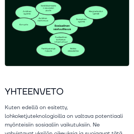
YHTEENVETO
Kuten edellä on esitetty,
lohkoketjuteknologioilla on valtava potentiaali
myönteisiin sosiaaliin vaikutuksiin. Ne
vahvistavat yksilön oikeuksia ja suojaavat tätä