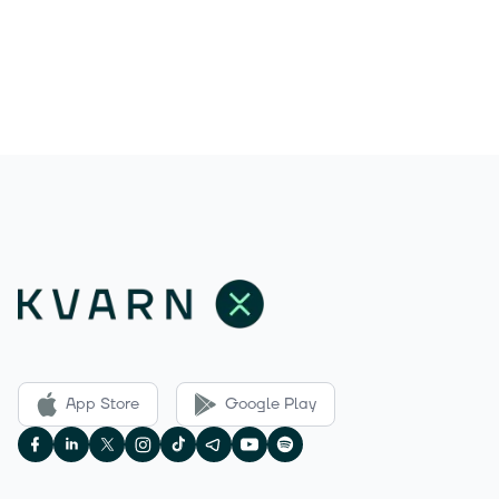
App Store
Google Play