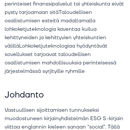
perinteiset finanssipalvelut tai yhteiskunta eivät
pysty tarjoamaan sitäTaloudellisen
osallistumisen esteitä madaltamalla
lohkoketjuteknologia kaventaa kuilua
kehittyneiden ja kehittyvien yhteiskuntien
välilläLohkoketjuteknologiaa hyödyntävät
sovellukset tarjoavat taloudellisen
osallistumisen mahdollisuuksia perinteisessä
järjestelmässä syrjityille ryhmille
Johdanto
Vastuullisen sijoittamisen tunnukseksi
muodostuneen kirjainyhdistelmän ESG S-kirjain
viittaa englannin kieleen sanaan “social”. Tällä