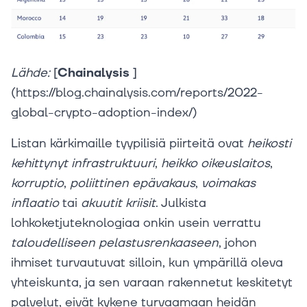
Lähde:
[
Chainalysis
]
(https://blog.chainalysis.com/reports/2022-
global-crypto-adoption-index/)‍
Listan kärkimaille tyypilisiä piirteitä ovat
heikosti
kehittynyt
infrastruktuuri
,
heikko
oikeuslaitos
,
korruptio
,
poliittinen
epävakaus
,
voimakas
inflaatio
tai
akuutit
kriisit
. Julkista
lohkoketjuteknologiaa onkin usein verrattu
taloudelliseen
pelastusrenkaaseen
, johon
ihmiset turvautuvat silloin, kun ympärillä oleva
yhteiskunta, ja sen varaan rakennetut keskitetyt
palvelut, eivät kykene turvaamaan heidän