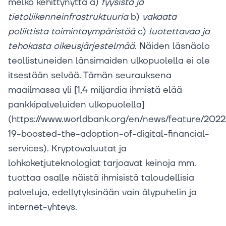
melko kehittynyttä a)
fyysistä
ja
tietoliikenneinfrastruktuuria
b)
vakaata
poliittista
toimintaympäristöä
c)
luotettavaa
ja
tehokasta
oikeusjärjestelmää
. Näiden läsnäolo
teollistuneiden länsimaiden ulkopuolella ei ole
itsestään selvää. Tämän seurauksena
maailmassa yli [1,4 miljardia ihmistä elää
pankkipalveluiden ulkopuolella]
(https://www.worldbank.org/en/news/feature/2022
19-boosted-the-adoption-of-digital-financial-
services). Kryptovaluutat ja
lohkoketjuteknologiat tarjoavat keinoja mm.
tuottaa osalle näistä ihmisistä taloudellisia
palveluja, edellytyksinään vain älypuhelin ja
internet-yhteys.