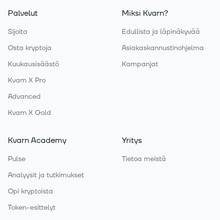
Palvelut
Miksi Kvarn?
Sijoita
Edullista ja läpinäkyvää
Osta kryptoja
Asiakaskannustinohjelma
Kuukausisäästö
Kampanjat
Kvarn X Pro
Advanced
Kvarn X Gold
Kvarn Academy
Yritys
Pulse
Tietoa meistä
Analyysit ja tutkimukset
Opi kryptoista
Token-esittelyt