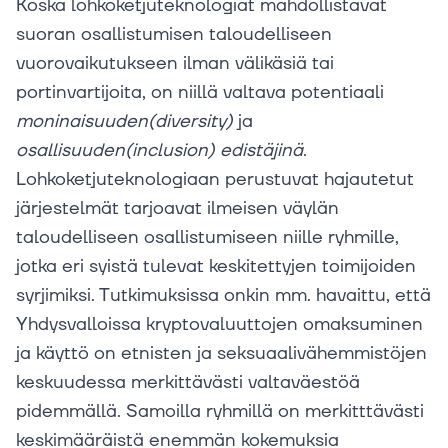
Koska lohkoketjuteknologiat mahdollistavat
suoran osallistumisen taloudelliseen
vuorovaikutukseen ilman välikäsiä tai
portinvartijoita, on niillä valtava potentiaali
moninaisuuden(diversity)
ja
osallisuuden(inclusion)
edistäjinä
.
Lohkoketjuteknologiaan perustuvat hajautetut
järjestelmät tarjoavat ilmeisen väylän
taloudelliseen osallistumiseen niille ryhmille,
jotka eri syistä tulevat keskitettyjen toimijoiden
syrjimiksi. Tutkimuksissa onkin mm. havaittu, että
Yhdysvalloissa kryptovaluuttojen omaksuminen
ja käyttö on etnisten ja seksuaalivähemmistöjen
keskuudessa merkittävästi valtaväestöä
pidemmällä. Samoilla ryhmillä on merkitttävästi
keskimääräistä enemmän kokemuksia