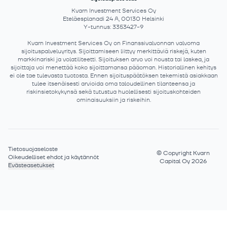
Kvarn Investment Services Oy
Eteläesplanadi 24 A, 00130 Helsinki
Y-tunnus: 3353427-9
Kvarn Investment Services Oy on Finanssivalvonnan valvoma
sijoituspalveluyritys. Sijoittamiseen liittyy merkittäviä riskejä, kuten
markkinariski ja volatiliteetti. Sijoituksen arvo voi nousta tai laskea, ja
sijoittaja voi menettää koko sijoittamansa pääoman. Historiallinen kehitys
ei ole tae tulevasta tuotosta. Ennen sijoituspäätöksen tekemistä asiakkaan
tulee itsenäisesti arvioida oma taloudellinen tilanteensa ja
riskinsietokykynsä sekä tutustua huolellisesti sijoituskohteiden
ominaisuuksiin ja riskeihin.
Tietosuojaseloste
©
Copyright Kvarn
Oikeudelliset ehdot ja käytännöt
Capital Oy 2026
Evästeasetukset