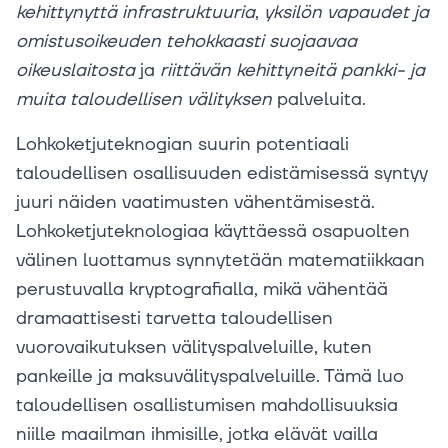
kehittynyttä
infrastruktuuria
,
yksilön
vapaudet
ja
omistusoikeuden
tehokkaasti
suojaavaa
oikeuslaitosta
ja
riittävän
kehittyneitä
pankki-
ja
muita
taloudellisen
välityksen
palveluita.
Lohkoketjuteknogian suurin potentiaali
taloudellisen osallisuuden edistämisessä syntyy
juuri näiden vaatimusten vähentämisestä.
Lohkoketjuteknologiaa käyttäessä osapuolten
välinen luottamus synnytetään matematiikkaan
perustuvalla kryptografialla, mikä vähentää
dramaattisesti tarvetta taloudellisen
vuorovaikutuksen välityspalveluille, kuten
pankeille ja maksuvälityspalveluille. Tämä luo
taloudellisen osallistumisen mahdollisuuksia
niille maailman ihmisille, jotka elävät vailla