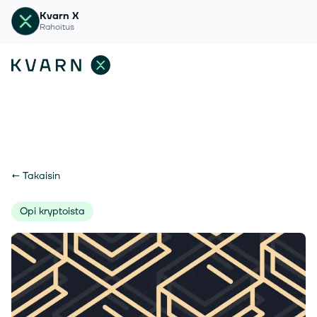
Kvarn X
Rahoitus
←
Takaisin
Opi kryptoista