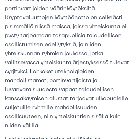
portinvartijoiden väärinkäytöksiltä.
Kryptovaluuttojen käyttöönotto on selkeästi
pisimmällä niissä maissa, joissa yhteiskunta ei
pysty tarjoamaan tasapuolisia taloudellisen
osallistumisen edellytyksiä, ja niiden
yhteiskunnan ryhmien joukossa, jotka
vallitsevassa yhteiskuntajärjestyksessä tulevat
syrjityksi. Lohkoketjuteknolgioiden
mahdollistamat, portinvartijoista ja
luvanvaraisuudesta vapaat taloudellisen
kanssakäymisen alustat tarjoavat ulkopuolelle
suljetuille ryhmille mahdollisuuden
osallisuuteen, niin yhteiskuntien sisällä kuin
niiden välillä.