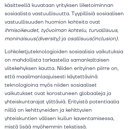
käsitteellä kuvataan yrityksen liiketoiminnan
sosiaalista vastuullisuutta. Tyypillisiä sosiaalisen
vastuullisuuden huomion kohteita ovat
ihmisoikeudet
,
työvoiman
kohtelu
,
turvallisuus
,
moninaisuus(diversity)
ja
osallisuus(inclusion)
.
Lohkoketjuteknologioiden sosiaalisia vaikutuksia
on mahdollista tarkastella samankaltaisen
viitekehyksen kautta. Niiden erityinen piirre on,
että maailmanlaajuisesti käytettävinä
teknologioina myös niiden sosiaaliset
vaikutukset ovat korostuneen globaaleja ja
yhteiskuntarajat ylittäviä. Erityistä potentiaalia
niillä on kehittyneiden ja kehittyvien
yhteiskuntien välisen kuilun kaventamisessa,
mistä lisää myöhemmin tekstissä.