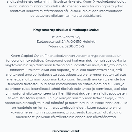
sijoituskohteista sekä niihin liittyvistä riskeistä. Kvarn X -palveluntarjoajat
eivät vastaa mistään taloudellisista menetyksistä tai vahingoista, jotka
saattavat seurata mistä tahansa näillä sivuilla olevaan informaatioon
perustuvista sijoitus- tai muista päätöksistä.
Kryptovarapalvelut & maksupalvelut
Kvarn Capital Oy
Eteläesplanadi 24 A, 00130 Helsinki
Y-tunnus: 3288803-2
Kvarn Capital Oy on Finanssivalvonnan valvoma kryptovarapalvelun
tarjoaja ja maksulaitos. Kryptovarat ovat korkean riskin omaisuusluokka ja
kryptovaroihin sijoittamiseen liittyy aina huomattavia riskejä. Kryptovarojen
hinnanmuutokset voivat olla nopeita, ja voi olla huomattava riski, että
sijoituksesi arvo voi laskea, että saat odotettua pienemmän tuoton tai että
menetät sijoittamasi pääoman kokonaan. Historiallinen kehitys ei ole tae
tulevasta tuotosta. Jokaisella kryptovaralla on erityisiä ominaisuuksia, ja
asiakkaan tulee itsenäisesti tehdä riittävät selvitykset ja varmistua, että olet
ymmärtänyt sijoituskohteen ja siihen liittyvät riskit ennen sijoituspäätösten
tekemistä. Maksupalveluihin ja varojen säilytykseen liittyy riskejä, kuten
operatiivisia riskejä, teknisiä häiriöitä ja tietoturvauhkia. Asiakkaan vastuulla
on huolehtia omien tunnistautumisvälineiden, kuten salasanojen ja
kaksivaiheisen tunnistautumisen, turvallisesta käytöstä. Tutustu aina
huolellisesti palvelun käyttöehtoihin ennen sen käyttöönottoa.
Sijoituspalvelut