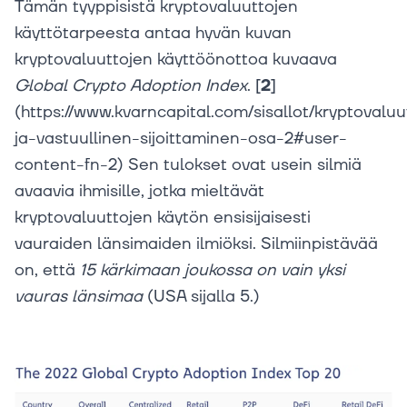
Tämän tyyppisistä kryptovaluuttojen
käyttötarpeesta antaa hyvän kuvan
kryptovaluuttojen käyttöönottoa kuvaava
Global
Crypto
Adoption
Index
. [
2
]
(https://www.kvarncapital.com/sisallot/kryptovaluu
ja-vastuullinen-sijoittaminen-osa-2#user-
content-fn-2) Sen tulokset ovat usein silmiä
avaavia ihmisille, jotka mieltävät
kryptovaluuttojen käytön ensisijaisesti
vauraiden länsimaiden ilmiöksi. Silmiinpistävää
on, että
15
kärkimaan
joukossa
on
vain
yksi
vauras
länsimaa
(USA sijalla 5.)