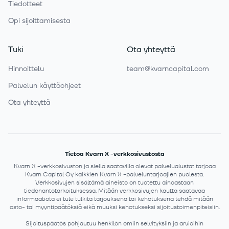
Tiedotteet
Opi sijoittamisesta
Tuki
Ota yhteyttä
Hinnoittelu
team@kvarncapital.com
Palvelun käyttöohjeet
Ota yhteyttä
Tietoa Kvarn X -verkkosivustosta
Kvarn X -verkkosivuston ja siellä saatavilla olevat palvelualustat tarjoaa
Kvarn Capital Oy kaikkien Kvarn X -palveluntarjoajien puolesta.
Verkkosivujen sisältämä aineisto on tuotettu ainoastaan
tiedonantotarkoituksessa. Mitään verkkosivujen kautta saatavaa
informaatiota ei tule tulkita tarjouksena tai kehotuksena tehdä mitään
osto- tai myyntipäätöksiä eikä muuksi kehotukseksi sijoitustoimenpiteisiin.
Sijoituspäätös pohjautuu henkilön omiin selvityksiin ja arvioihin