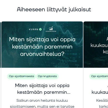
Aiheeseen liittyvät julkaisut
Opi sijoittamisesta
Opi kryptoista
Opi sijoitta
Miten sijoittaja voi oppia
kestämään paremmin
kuukau
arvonvaihtelua?
ko
Salkun arvon heilunta kuuluu
Kesäll
sijoittamiseen, mutta sen ei tarvitse
tarko