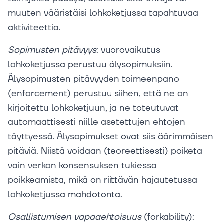
muuten vääristäisi lohkoketjussa tapahtuvaa
aktiviteettia.
Sopimusten
pitävyys
: vuorovaikutus
lohkoketjussa perustuu älysopimuksiin.
Älysopimusten pitävyyden toimeenpano
(enforcement) perustuu siihen, että ne on
kirjoitettu lohkoketjuun, ja ne toteutuvat
automaattisesti niille asetettujen ehtojen
täyttyessä. Älysopimukset ovat siis äärimmäisen
pitäviä. Niistä voidaan (teoreettisesti) poiketa
vain verkon konsensuksen tukiessa
poikkeamista, mikä on riittävän hajautetussa
lohkoketjussa mahdotonta.
Osallistumisen
vapaaehtoisuus
(forkability):