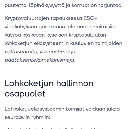
puutetta, läpinäkyvyyttä ja korruption torjuntaa.
Kryptovaluuttojen tapauksessa ESG-
viitekehyksen governace-elementin voitaisiin
katsoa koskevan kyseisen kryptovaluutan
lohkoketjun ekosysteemiin kuuluvien toimijoiden
valtasuhteita
,
kannustimia
ja
päätöksentekomekanismeja
.
Lohkoketjun hallinnon
osapuolet
Lohkoketjuekosysteemin toimijat voidaan jakaa
seuraaviin ryhmiin: