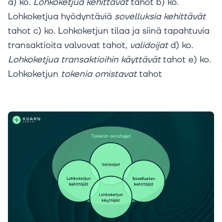
a) ko.
Lohkoketjua
kehittävät
tahot b) ko.
Lohkoketjua hyödyntäviä
sovelluksia
kehittävät
tahot c) ko. Lohkoketjun tilaa ja siinä tapahtuvia
transaktioita valvovat tahot,
validoijat
d) ko.
Lohkoketjua
transaktioihin
käyttävät
tahot e) ko.
Lohkoketjun
tokenia
omistavat
tahot