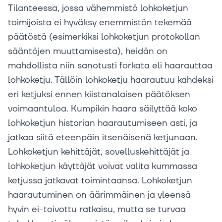
Tilanteessa, jossa vähemmistö lohkoketjun
toimijoista ei hyväksy enemmistön tekemää
päätöstä (esimerkiksi lohkoketjun protokollan
sääntöjen muuttamisesta), heidän on
mahdollista niin sanotusti forkata eli haarauttaa
lohkoketju. Tällöin lohkoketju haarautuu kahdeksi
eri ketjuksi ennen kiistanalaisen päätöksen
voimaantuloa. Kumpikin haara säilyttää koko
lohkoketjun historian haarautumiseen asti, ja
jatkaa siitä eteenpäin itsenäisenä ketjunaan.
Lohkoketjun kehittäjät, sovelluskehittäjät ja
lohkoketjun käyttäjät voivat valita kummassa
ketjussa jatkavat toimintaansa. Lohkoketjun
haarautuminen on äärimmäinen ja yleensä
hyvin ei-toivottu ratkaisu, mutta se turvaa