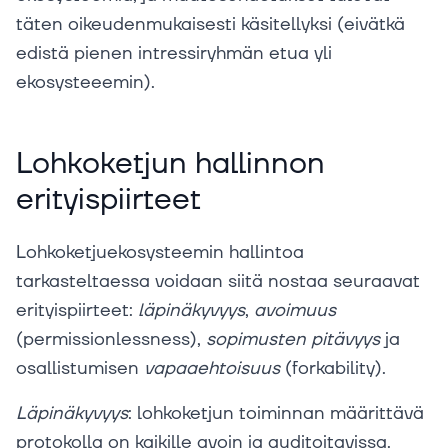
täten oikeudenmukaisesti käsitellyksi (eivätkä
edistä pienen intressiryhmän etua yli
ekosysteeemin).
Lohkoketjun hallinnon
erityispiirteet
Lohkoketjuekosysteemin hallintoa
tarkasteltaessa voidaan siitä nostaa seuraavat
erityispiirteet:
läpinäkyvyys
,
avoimuus
(permissionlessness),
sopimusten
pitävyys
ja
osallistumisen
vapaaehtoisuus
(forkability).
Läpinäkyvyys
: lohkoketjun toiminnan määrittävä
protokolla on kaikille avoin ja auditoitavissa.