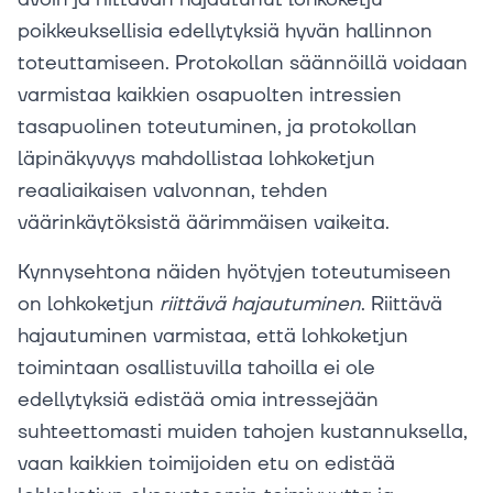
poikkeuksellisia edellytyksiä hyvän hallinnon
toteuttamiseen. Protokollan säännöillä voidaan
varmistaa kaikkien osapuolten intressien
tasapuolinen toteutuminen, ja protokollan
läpinäkyvyys mahdollistaa lohkoketjun
reaaliaikaisen valvonnan, tehden
väärinkäytöksistä äärimmäisen vaikeita.
Kynnysehtona näiden hyötyjen toteutumiseen
on lohkoketjun
riittävä
hajautuminen
. Riittävä
hajautuminen varmistaa, että lohkoketjun
toimintaan osallistuvilla tahoilla ei ole
edellytyksiä edistää omia intressejään
suhteettomasti muiden tahojen kustannuksella,
vaan kaikkien toimijoiden etu on edistää