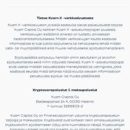
Tietoa Kvarn X -verkkosivustosta
Kvarn X -verkkosivuston ja siellä saatavilla olevat palvelualustat tarjoaa
Kvarn Capital Oy kaikkien Kvarn X -palveluntarjoajien puolesta.
Verkkosivujen sisältämä aineisto on tuotettu ainoastaan
tiedonantotarkoituksessa. Mitään verkkosivujen kautta saatavaa
informaatiota ei tule tulkita tarjouksena tai kehotuksena tehdä mitään
osto- tai myyntipäätöksiä eikä muuksi kehotukseksi sijoitustoimenpiteisiin.
Sijoituspäätös pohjautuu henkilön omiin selvityksiin ja arvioihin
sijoituskohteista sekä niihin liittyvistä riskeistä. Kvarn X -palveluntarjoajat
eivät vastaa mistään taloudellisista menetyksistä tai vahingoista, jotka
saattavat seurata mistä tahansa näillä sivuilla olevaan informaatioon
perustuvista sijoitus- tai muista päätöksistä.
Kryptovarapalvelut & maksupalvelut
Kvarn Capital Oy
Eteläesplanadi 24 A, 00130 Helsinki
Y-tunnus: 3288803-2
Kvarn Capital Oy on Finanssivalvonnan valvoma kryptovarapalvelun
tarjoaja ja maksulaitos. Kryptovarat ovat korkean riskin omaisuusluokka ja
kryptovaroihin sijoittamiseen liittyy aina huomattavia riskejä. Kryptovarojen
hinnanmuutokset voivat olla nopeita, ja voi olla huomattava riski, että