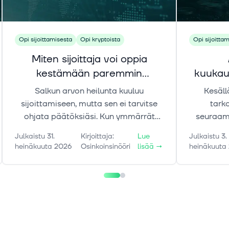
Opi sijoittamisesta
Opi kryptoista
Opi sijoitta
Miten sijoittaja voi oppia
kestämään paremmin
kuukau
arvonvaihtelua?
ko
Salkun arvon heilunta kuuluu
Kesäll
sijoittamiseen, mutta sen ei tarvitse
tarko
ohjata päätöksiäsi. Kun ymmärrät
seuraami
volatiliteettia, omaa aikajännettäsi ja
artikkel
Julkaistu
31.
Kirjoittaja
:
Lue
Julkaistu
3.
tunteiden vaikutusta, voit suhtautua
kuukau
heinäkuuta 2026
Osinkoinsinööri
lisää
→
heinäkuuta
markkinoiden liikkeisiin
pitämä
rauhallisemmin.
käynnissä
ovat ma
matkalla 
poista si
voi 