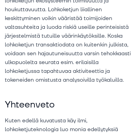
lohkoketjun ekosysteemin toimivuutta ja
houkuttavuutta. Lohkoketjun liiallinen
keskittyminen voikin vääristää toimijoiden
valtasuhteita ja luoda riskiä useille perinteisistä
järjestelmistä tutuille väärinkäytöksille. Koska
lohkoketjun transaktiodata on kuitenkin julkista,
voidaan sen hajautuneisuutta varsin tehokkaasti
ulkopuolelta seurata esim. erilaisilla
lohkoketjussa tapahtuvaa aktiviteettia ja
tokeneiden omistusta analysoivilla työkaluilla.
Yhteenveto
Kuten edellä kuvatusta käy ilmi,
lohkoketjuteknologia luo monia edellytyksiä