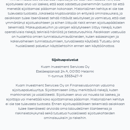
sijoituksesi arvo voi laskea, että saat odotettua pienemmän tuoton tai että
menetät sijoittamasi pääoman kokonaan. Historiallinen kehitys ei ole tae
tulevasta tuotosta. Jokaisella kryptovaralla on erityisiä ominaisuuksia, ja
asiakkaan tulee itsenäisesti tehdä riittävät selvitykset ja varmistua, että olet
ymmärtänyt sijoituskohteen ja siihen liittyvät riskit ennen sijoituspäätösten
tekemistä. Maksupalveluihin ja varojen säilytykseen liittyy riskejä, kuten
operatiivisia riskejä, teknisiä häiriöitä ja tietoturvauhkia. Asiakkaan vastuulla
on huolehtia omien tunnistautumisvälineiden, kuten salasanojen ja
kaksivaiheisen tunnistautumisen, turvallisesta käytöstä. Tutustu aina
huolellisesti palvelun käyttöehtoihin ennen sen käyttöönottoa.
Sijoituspalvelut
Kvarn Investment Services Oy
Eteläesplanadi 24 A, 00130 Helsinki
Y-tunnus: 3353427-9
Kvarn Investment Services Oy on Finanssivalvonnan valvoma
sijoituspalveluyritys. Sijoittamiseen liittyy merkittäviä riskejä, kuten
markkinariski ja volatiliteetti. Sijoituksen arvo voi nousta tai laskea, ja
sijoittaja voi menettää koko sijoittamansa pääoman. Historiallinen kehitys
ei ole tae tulevasta tuotosta. Ennen sijoituspäätöksen tekemistä asiakkaan
tulee itsenäisesti arvioida oma taloudellinen tilanteensa ja
riskinsietokykynsä sekä tutustua huolellisesti sijoituskohteiden
ominaisuuksiin ja riskeihin.