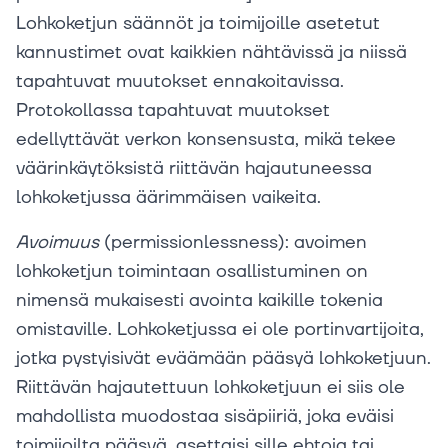
Lohkoketjun säännöt ja toimijoille asetetut
kannustimet ovat kaikkien nähtävissä ja niissä
tapahtuvat muutokset ennakoitavissa.
Protokollassa tapahtuvat muutokset
edellyttävät verkon konsensusta, mikä tekee
väärinkäytöksistä riittävän hajautuneessa
lohkoketjussa äärimmäisen vaikeita.
Avoimuus
(permissionlessness): avoimen
lohkoketjun toimintaan osallistuminen on
nimensä mukaisesti avointa kaikille tokenia
omistaville. Lohkoketjussa ei ole portinvartijoita,
jotka pystyisivät eväämään pääsyä lohkoketjuun.
Riittävän hajautettuun lohkoketjuun ei siis ole
mahdollista muodostaa sisäpiiriä, joka eväisi
toimijoilta pääsyä, asettaisi sille ehtoja tai