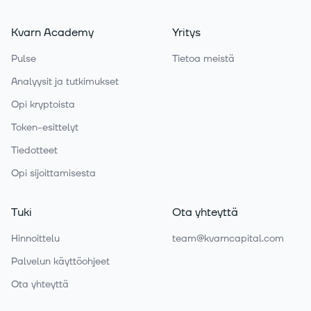
Kvarn Academy
Yritys
Pulse
Tietoa meistä
Analyysit ja tutkimukset
Opi kryptoista
Token-esittelyt
Tiedotteet
Opi sijoittamisesta
Tuki
Ota yhteyttä
Hinnoittelu
team@kvarncapital.com
Palvelun käyttöohjeet
Ota yhteyttä