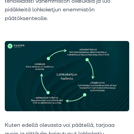
tehokkaasti vähemmistön oikeuksia ja luo
pidäkkeitä lohkoketjun enemmistön
päätöksenteolle.
Kuten edellä olevasta voi päätellä, tarjoaa
avoin ja riittävän hajautunut lohkoketju