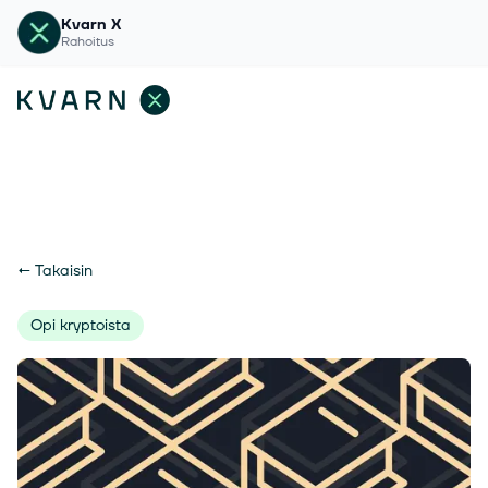
Kvarn X
Rahoitus
←
Takaisin
Opi kryptoista