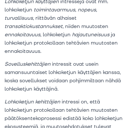
Lohkoketjun
käyttäjien
intressejä ovat mm.
lohkoketjun
toimintavarmuus
,
nopeus
,
turvallisuus
, riittävän alhaiset
transaktiokustannukset
, niiden muutosten
ennakoitavuus
, lohkoketjun
hajautuneisuus
ja
lohkoketjun protokollaan tehtävien muutosten
ennakoitavuus.
Sovelluskehittäjien
intressit ovat usein
samansuuntaiset lohkoketjun käyttäjien kanssa,
koska sovellukset voidaan pohjimmiltaan nähdä
lohkoketjun käyttäjinä.
Lohkoketjun
kehittäjien
intressi on, että
lohkoketjun protokollaan tehtävien muutosten
päätöksentekoprosessi edistää koko lohkoketjun
ekosysteemiä, ja muutosehdotukset tulevat