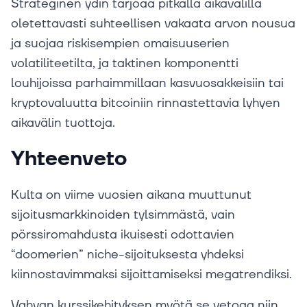
Strateginen ydin tarjoaa pitkällä aikavälillä
oletettavasti suhteellisen vakaata arvon nousua
ja suojaa riskisempien omaisuuserien
volatiliteetilta, ja taktinen komponentti
louhijoissa parhaimmillaan kasvuosakkeisiin tai
kryptovaluutta bitcoiniin rinnastettavia lyhyen
aikavälin tuottoja.
Yhteenveto
Kulta on viime vuosien aikana muuttunut
sijoitusmarkkinoiden tylsimmästä, vain
pörssiromahdusta ikuisesti odottavien
“doomerien” niche-sijoituksesta yhdeksi
kiinnostavimmaksi sijoittamiseksi megatrendiksi.
Vahvan kurssikehityksen myötä se vetoaa niin