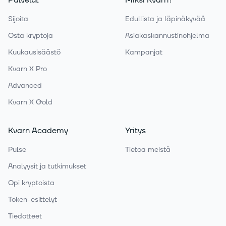
Palvelut
Miksi Kvarn?
Sijoita
Edullista ja läpinäkyvää
Osta kryptoja
Asiakaskannustinohjelma
Kuukausisäästö
Kampanjat
Kvarn X Pro
Advanced
Kvarn X Gold
Kvarn Academy
Yritys
Pulse
Tietoa meistä
Analyysit ja tutkimukset
Opi kryptoista
Token-esittelyt
Tiedotteet