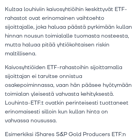
Kultaa louhiviin kaivosyhtiöihin keskittyvät ETF-
rahastot ovat erinomainen vaihtoehto
sijoittajalle, joka haluaa päästä pyrkimään kullan
hinnan nousun toimialalle tuomasta nosteesta,
mutta haluaa pitää yhtiökohtaisen riskin
maltillisena.
Kaivosyhtiöiden ETF-rahastoihin sijoittamalla
sijoittajan ei tarvitse onnistua
osakepoiminnassa, vaan hän pääsee hyötymään
toimialan yleisestä vahvasta kehityksestä.
Louhinta-ETF:t ovatkin perinteisesti tuottaneet
erinomaisesti silloin kun kullan hinta on
vahvassa nousussa.
Esimerkiksi iShares S&P Gold Producers ETF:n