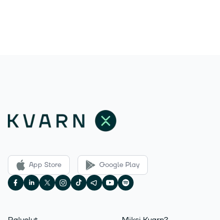
App Store
Google Play