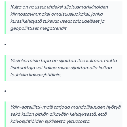
Kulta on noussut yhdeksi sijoitusmarkkinoiden
kiinnostavimmaksi omaisuusluokaksi, jonka
kurssikehitystä tukevat useat taloudelliset ja
geopoliittiset megatrendit
Yksinkertaisin tapa on sijoittaa itse kultaan, mutta
lisätuottoja voi hakea myös sijoittamalla kultaa
louhiviin kaivosyhtiöihin.
Ydin-satelliitti-malli tarjoaa mahdollisuuden hyötyä
sekä kullan pitkän aikavälin kehityksestä, että
kaivosyhtiöiden syklisestä ylituotosta.