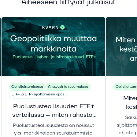
Aiheeseen liittyvät julkaisut
Opi sijoittamisesta
Analyysit ja tutkimukset
Opi sijoitta
ETF- ja ETP-sijoittamisen opas
Miten
Puolustusteollisuuden ETF:t
kes
vertailussa – miten rahastot
Salku
eroavat toisistaan?
sijoittam
Puolustusteollisuudesta on noussut
ohjata 
yksi markkinoiden seuratuimmista