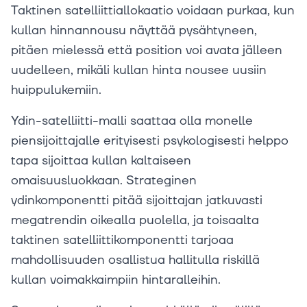
Taktinen satelliittiallokaatio voidaan purkaa, kun
kullan hinnannousu näyttää pysähtyneen,
pitäen mielessä että position voi avata jälleen
uudelleen, mikäli kullan hinta nousee uusiin
huippulukemiin.
Ydin-satelliitti-malli saattaa olla monelle
piensijoittajalle erityisesti psykologisesti helppo
tapa sijoittaa kullan kaltaiseen
omaisuusluokkaan. Strateginen
ydinkomponentti pitää sijoittajan jatkuvasti
megatrendin oikealla puolella, ja toisaalta
taktinen satelliittikomponentti tarjoaa
mahdollisuuden osallistua hallitulla riskillä
kullan voimakkaimpiin hintaralleihin.