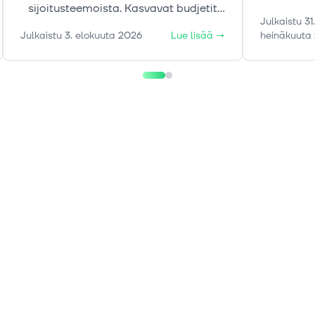
volatilite
sijoitusteemoista. Kasvavat budjetit
Julkaistu
31.
tunteide
eivät kuitenkaan tee kaikista
Julkaistu
3. elokuuta 2026
Lue lisää
→
heinäkuuta
ma
puolustus-ETF:stä samanlaisia:
rahastojen maantiede, omistukset ja
riskit voivat poiketa toisistaan
merkittävästi. Tässä artikkelissa
selvitämme, mitä erojen taakse
kätkeytyy.