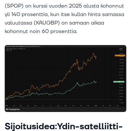
(SPGP) on kurssi vuoden 2025 alusta kohonnut
yli 140 prosenttia, kun itse kullan hinta samassa
valuutassa (XAUGBP) on samaan aikaa
kohonnut noin 60 prosenttia.
Sijoitusidea:Ydin-satelliitti-