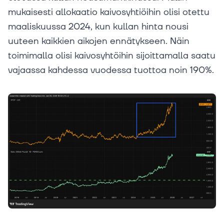
mukaisesti allokaatio kaivosyhtiöihin olisi otettu
maaliskuussa 2024, kun kullan hinta nousi
uuteen kaikkien aikojen ennätykseen. Näin
toimimalla olisi kaivosyhtöihin sijoittamalla saatu
vajaassa kahdessa vuodessa tuottoa noin 190%.