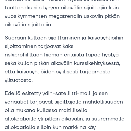
tuottohakuisiin lyhyen aikavälin sijoittajiin kuin
vuosikymmenten megatrendiin uskoviin pitkän
aikavälin sijoittajiin.
Suoraan kultaan sijoittaminen ja kaivosyhtiöihin
sijoittaminen tarjoavat kaksi
riskiprofiililtaan hieman erilaista tapaa hyötyä
sekä kullan pitkän aikavälin kurssikehityksestä,
että kaivosyhtiöiden syklisesti tarjoamasta
ylituotosta.
Edellä esitetty ydin-satelliitti-malli ja sen
variaatiot tarjoavat sijoittajalle mahdollisuuden
olla mukana kullassa maltillisella
allokaatioilla yli pitkän aikavälin, ja suuremmalla
allokaatiolla silloin kun markkina käy