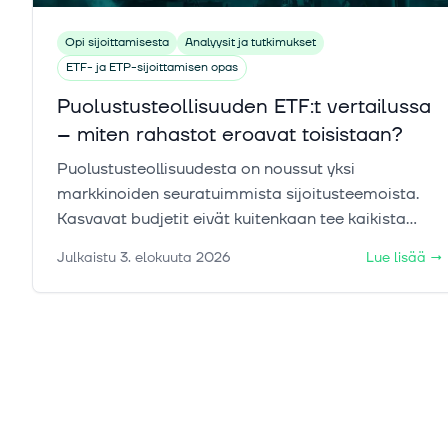
Opi sijoittamisesta
Analyysit ja tutkimukset
ETF- ja ETP-sijoittamisen opas
Puolustusteollisuuden ETF:t vertailussa
– miten rahastot eroavat toisistaan?
Puolustusteollisuudesta on noussut yksi
markkinoiden seuratuimmista sijoitusteemoista.
Kasvavat budjetit eivät kuitenkaan tee kaikista
puolustus-ETF:stä samanlaisia: rahastojen
Julkaistu
3. elokuuta 2026
Lue lisää
→
maantiede, omistukset ja riskit voivat poiketa
toisistaan merkittävästi. Tässä artikkelissa
selvitämme, mitä erojen taakse kätkeytyy.