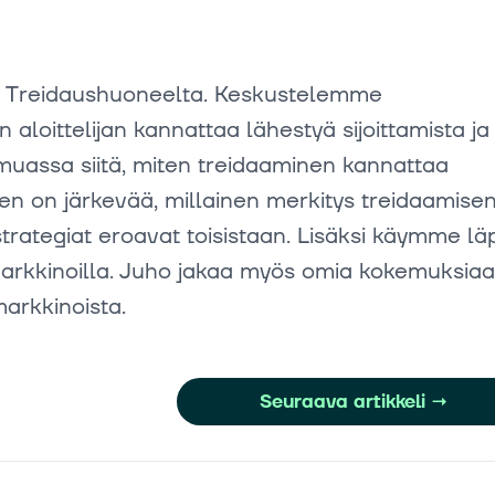
n Treidaushuoneelta. Keskustelemme
 aloittelijan kannattaa lähestyä sijoittamista ja
uassa siitä, miten treidaaminen kannattaa
nen on järkevää, millainen merkitys treidaamise
trategiat eroavat toisistaan. Lisäksi käymme läp
ät markkinoilla. Juho jakaa myös omia kokemuksia
arkkinoista.
Seuraava artikkeli
→