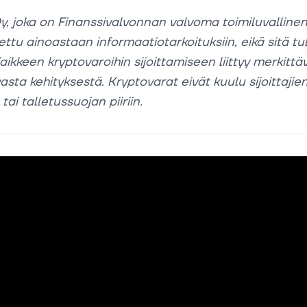
y, joka on Finanssivalvonnan valvoma toimiluvalline
ettu ainoastaan informaatiotarkoituksiin, eikä sitä tu
aikkeen kryptovaroihin sijoittamiseen liittyy merkittä
vasta kehityksestä. Kryptovarat eivät kuulu sijoittajie
ai talletussuojan piiriin.