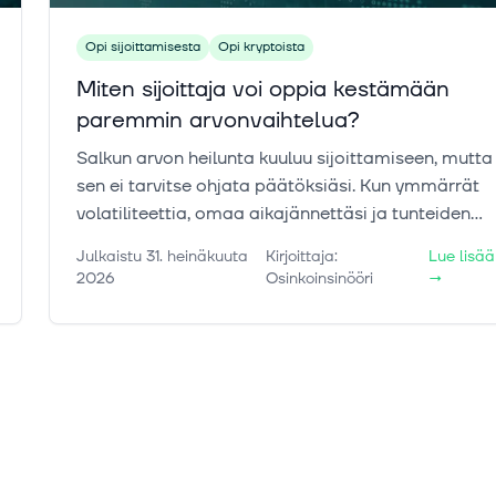
Opi sijoittamisesta
Opi kryptoista
Miten sijoittaja voi oppia kestämään
paremmin arvonvaihtelua?
Salkun arvon heilunta kuuluu sijoittamiseen, mutta
sen ei tarvitse ohjata päätöksiäsi. Kun ymmärrät
volatiliteettia, omaa aikajännettäsi ja tunteiden
vaikutusta, voit suhtautua markkinoiden liikkeisiin
Julkaistu
31. heinäkuuta
Kirjoittaja
:
Lue lisää
rauhallisemmin.
2026
Osinkoinsinööri
→