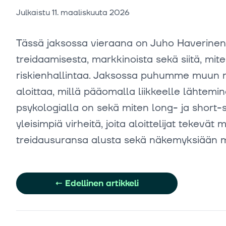
Julkaistu
11. maaliskuuta 2026
Tässä jaksossa vieraana on Juho Haverine
treidaamisesta, markkinoista sekä siitä, miten
riskienhallintaa. Jaksossa puhumme muun m
aloittaa, millä pääomalla liikkeelle lähtemi
psykologialla on sekä miten long- ja short-s
yleisimpiä virheitä, joita aloittelijat tekev
treidausuransa alusta sekä näkemyksiään m
←
Edellinen artikkeli