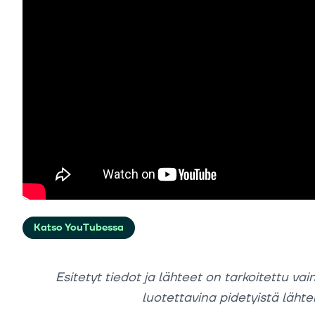
Katso YouTubessa
Esitetyt tiedot ja lähteet on tarkoitettu vai
luotettavina pidetyistä lähtei