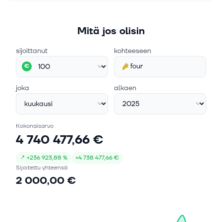
Mitä jos olisin
sijoittanut
kohteeseen
four
€
joka
alkaen
Kokonaisarvo
4 740 477,66 €
↗
+
236 923,88 %
+
4 738 477,66 €
Sijoitettu yhteensä
2 000,00 €