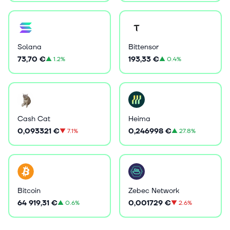
Solana
Bittensor
73,70 €
193,33 €
▲
1.2%
▲
0.4%
Cash Cat
Heima
0,093321 €
0,246998 €
▼
7.1%
▲
27.8%
Bitcoin
Zebec Network
64 919,31 €
0,001729 €
▲
0.6%
▼
2.6%