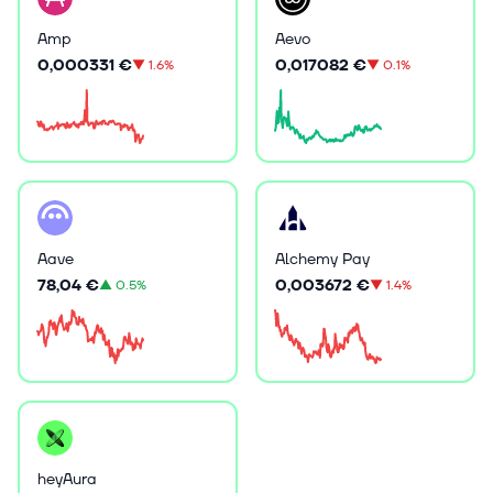
Amp
Aevo
0,000331 €
0,017082 €
▼
1.6%
▼
0.1%
Aave
Alchemy Pay
78,04 €
0,003672 €
▲
0.5%
▼
1.4%
heyAura