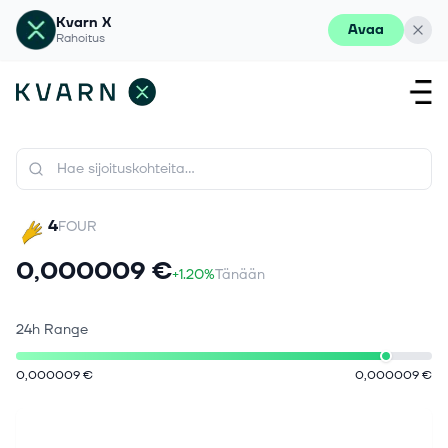
Kvarn X
Avaa
Rahoitus
4
FOUR
0,000009 €
+1.20%
Tänään
24h Range
0,000009 €
0,000009 €