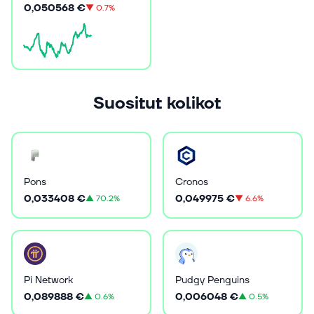
0,050568 €
▼
0.7%
Suositut kolikot
Pons
Cronos
0,033408 €
0,049975 €
▲
70.2%
▼
6.6%
Pi Network
Pudgy Penguins
0,089888 €
0,006048 €
▲
0.6%
▲
0.5%