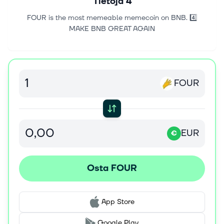
Tietoja
4
FOUR is the most memeable memecoin on BNB. 4️⃣
MAKE BNB GREAT AGAIN
FOUR
EUR
€
Osta FOUR
App Store
Google Play