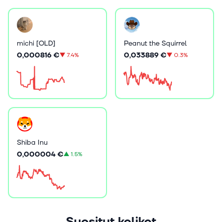
michi [OLD]
Peanut the Squirrel
0,000816 €
0,033889 €
▼
7.4%
▼
0.3%
Shiba Inu
0,000004 €
▲
1.5%