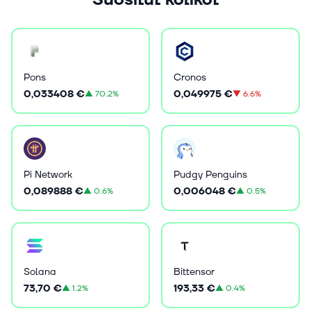
Suositut kolikot
Pons
Cronos
0,033408 €
0,049975 €
▲
70.2%
▼
6.6%
Pi Network
Pudgy Penguins
0,089888 €
0,006048 €
▲
0.6%
▲
0.5%
Solana
Bittensor
73,70 €
193,33 €
▲
1.2%
▲
0.4%