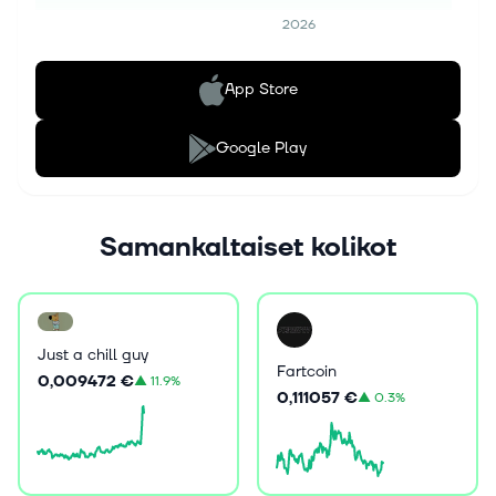
2026
App Store
Google Play
Samankaltaiset kolikot
Just a chill guy
Fartcoin
0,009472 €
▲
11.9%
0,111057 €
▲
0.3%