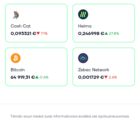
Cash Cat
Heima
0,093321 €
0,246998 €
▼
7.1%
▲
27.8%
Bitcoin
Zebec Network
64 919,31 €
0,001729 €
▲
0.6%
▼
2.6%
Tämän sivun tiedot ovat informatiivisia eivätkä ole sijoitusneuvontaa.