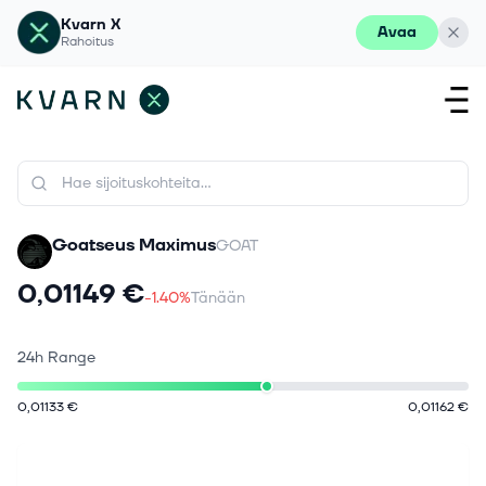
Kvarn X
Avaa
Rahoitus
Goatseus Maximus
GOAT
0,01149 €
-1.40%
Tänään
24h Range
0,01133 €
0,01162 €