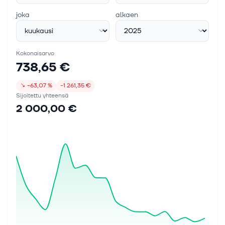
joka
alkaen
Kokonaisarvo
738,65 €
↘
−63,07 %
−1 261,35 €
Sijoitettu yhteensä
2 000,00 €