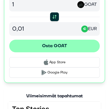
GOAT
EUR
€
Osta GOAT
App Store
Google Play
Viimeisimmät tapahtumat