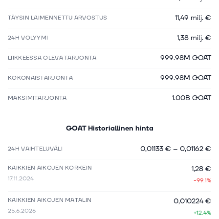
11,49 milj. €
TÄYSIN LAIMENNETTU ARVOSTUS
1,38 milj. €
24H VOLYYMI
999.98M GOAT
LIIKKEESSÄ OLEVA TARJONTA
999.98M GOAT
KOKONAISTARJONTA
1.00B GOAT
MAKSIMITARJONTA
GOAT
Historiallinen hinta
0,01133 €
–
0,01162 €
24H VAIHTELUVÄLI
KAIKKIEN AIKOJEN KORKEIN
1,28 €
17.11.2024
-99.1%
KAIKKIEN AIKOJEN MATALIN
0,010224 €
25.6.2026
+12.4%