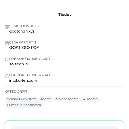
Tiedot
VERKKOSIVUSTO
goatchan.xyz
ESG-RAPORTTI
GOAT ESG PDF
LOHKOKETJUSELAAJAT
solscan.io
LOHKOKETJUSELAAJAT
intel.arkm.com
KATEGORIAT
Solana Ecosystem
Meme
Solana Meme
AI Meme
Pump.fun Ecosystem