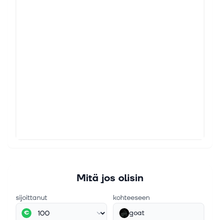
Mitä jos olisin
sijoittanut
kohteeseen
goat
€