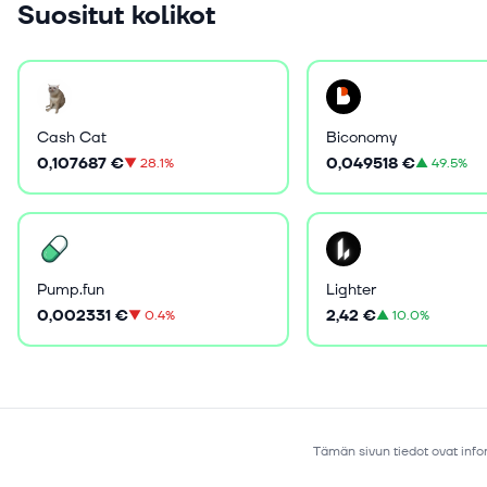
Suositut kolikot
Cash Cat
Biconomy
0,107687 €
0,049518 €
▼
28.1%
▲
49.5%
Pump.fun
Lighter
0,002331 €
2,42 €
▼
0.4%
▲
10.0%
Tämän sivun tiedot ovat infor