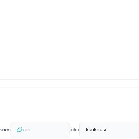
seen
icx
joka