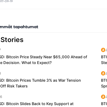
017-09-19
ive ICX coin fuels this interoperability by acting as the L1 gas token,
n fee token with associated applications. A sizeable percentage of 
cted in ICX are burned. Buying ICX (with fiat) is easy on big centrali
, decentralized exchanges and even in-wallet.&nbsp;
immät tapahtumat