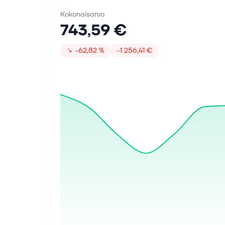
Kokonaisarvo
743,59 €
↘
−62,82 %
−1 256,41 €