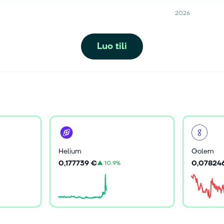
2026
Luo tili
Helium
Golem
0,177739 €
0,07824
▲
10.9%