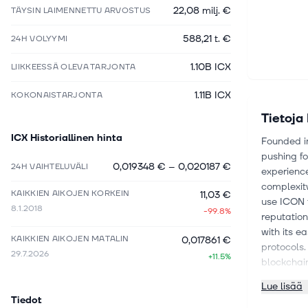
22,08 milj. €
TÄYSIN LAIMENNETTU ARVOSTUS
588,21 t. €
24H VOLYYMI
1.10B ICX
LIIKKEESSÄ OLEVA TARJONTA
1.11B ICX
KOKONAISTARJONTA
Tietoja
ICX
Historiallinen hinta
Founded i
pushing f
0,019348 €
–
0,020187 €
24H VAIHTELUVÄLI
experience
complexity
KAIKKIEN AIKOJEN KORKEIN
11,03 €
use ICON 
8.1.2018
-99.8%
reputatio
with its 
KAIKKIEN AIKOJEN MATALIN
0,017861 €
protocols.
29.7.2026
+11.5%
blockchain
compatibl
Lue lisää
ICON Cros
Tiedot
Passing an