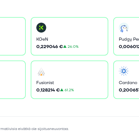
KGeN
Pudgy Pe
0,229046 €
0,00601
▲
26.0%
Fusionist
Cardano
0,128214 €
0,20065
▲
61.2%
matiivisia eivätkä ole sijoitusneuvontaa.