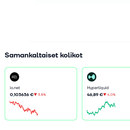
Samankaltaiset kolikot
io.net
Hyperliquid
0,103636 €
46,89 €
▼
3.8%
▼
4.0%