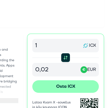
ICX
m and
s
arding the
nts. Apps
EUR
€
id
elopment
re bridging
Osta ICX
nnected
is
e? The
Lataa Kvarn X -sovellus
ral Message
ja käy kauppaa ICON
protocols.