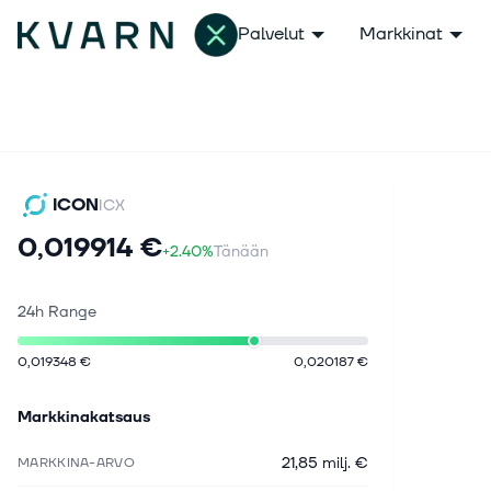
Palvelut
Markkinat
ICON
ICX
0,019914 €
+2.40%
Tänään
24h Range
0,019348 €
0,020187 €
Markkinakatsaus
21,85 milj. €
MARKKINA-ARVO