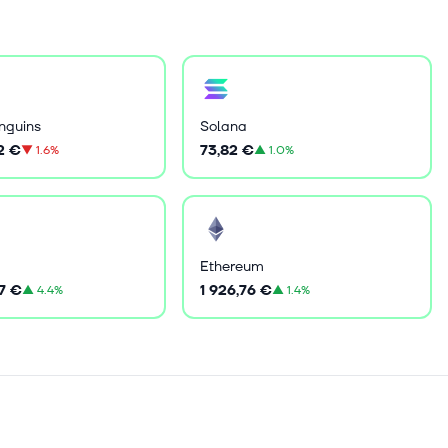
nguins
Solana
2 €
73,82 €
▼
1.6%
▲
1.0%
Ethereum
7 €
1 926,76 €
▲
4.4%
▲
1.4%