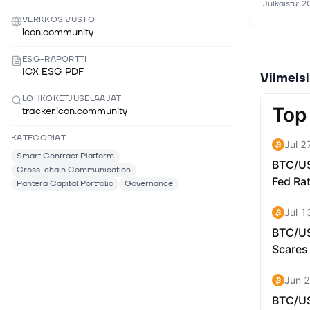
Julkaistu
:
2
ICON's nat
VERKKOSIVUSTO
cross-chai
icon.community
fees colle
ESG-RAPORTTI
exchanges
ICX ESG PDF
Viimeis
LOHKOKETJUSELAAJAT
tracker.icon.community
KATEGORIAT
Smart Contract Platform
Cross-chain Communication
Pantera Capital Portfolio
Governance