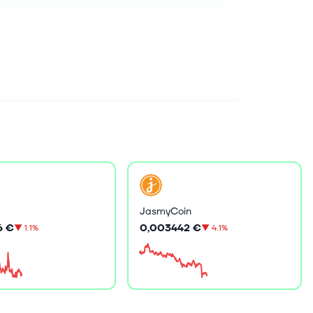
JasmyCoin
6 €
0,003442 €
▼
1.1%
▼
4.1%