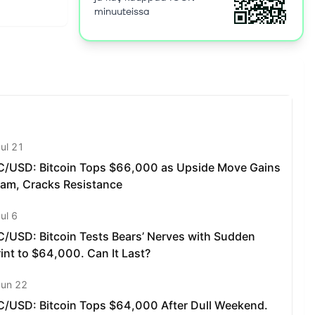
minuuteissa
 xCall
all these
zed