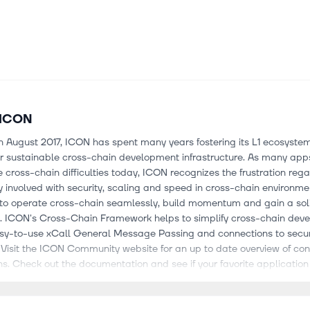
ICON
n August 2017, ICON has spent many years fostering its L1 ecosyste
or sustainable cross-chain development infrastructure. As many app
 cross-chain difficulties today, ICON recognizes the frustration reg
 involved with security, scaling and speed in cross-chain environme
to operate cross-chain seamlessly, build momentum and gain a sol
n. ICON's Cross-Chain Framework helps to simplify cross-chain dev
easy-to-use xCall General Message Passing and connections to secu
 Visit the ICON Community website for an up to date overview of co
s. Check out the documentation and see if your favorite application 
e with the ICON Cross-Chain Framework! What Makes ICON Uniqu
s-Chain Framework consists of a robust L1 blockchain, xCall Gene
d a growing list of connected blockchains and integrated bridging 