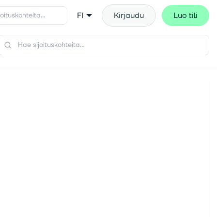
FI
Kirjaudu
Luo tili